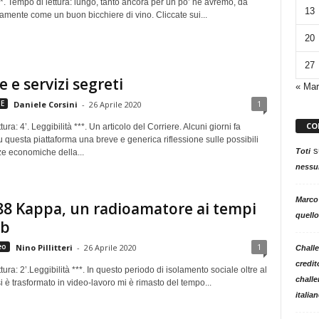
**. Tempo di lettura: lungo, tanto ancora per un po’ ne avremo, da
13
amente come un buon bicchiere di vino. Cliccate sui...
20
27
 e servizi segreti
« Mar
1
E
Daniele Corsini
-
26 Aprile 2020
CO
ura: 4’. Leggibilità ***. Un articolo del Corriere. Alcuni giorni fa
 questa piattaforma una breve e generica riflessione sulle possibili
s
Toti
 economiche della...
nessun
Marco
88 Kappa, un radioamatore ai tempi
quello
eb
1
eo
Nino Pillitteri
-
26 Aprile 2020
Challe
credit
tura: 2’.Leggibilità ***. In questo periodo di isolamento sociale oltre al
challe
i è trasformato in video-lavoro mi è rimasto del tempo...
italia