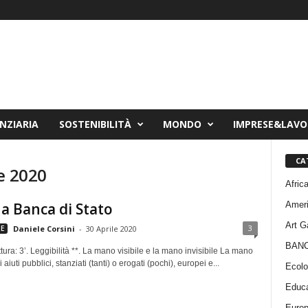
NZIARIA
SOSTENIBILITÀ
MONDO
IMPRESE&LAV
CA
e 2020
Afric
Amer
a Banca di Stato
Art G
3
E
Daniele Corsini
-
30 Aprile 2020
BAN
tura: 3’. Leggibilità **. La mano visibile e la mano invisibile La mano
i aiuti pubblici, stanziati (tanti) o erogati (pochi), europei e...
Ecolo
Educa
Euro