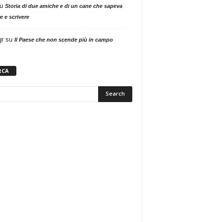
u
Storia di due amiche e di un cane che sapeva
e e scrivere
gr
su
Il Paese che non scende più in campo
RCA