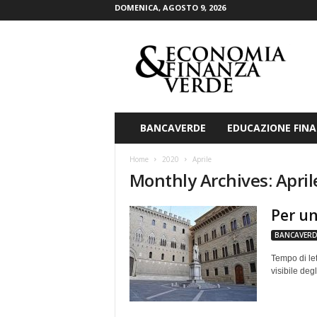
DOMENICA, AGOSTO 9, 2026
E
c
o
n
o
m
i
BANCAVERDE
EDUCAZIONE FINA
a
&
Home
2020
Aprile
F
Monthly Archives: April
i
n
Per un
a
n
BANCAVERD
z
a
Tempo di let
V
visibile degl
e
r
d