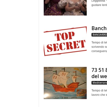
Leggibilità 
gustare lent
Banche
BANCAVERD
Tempo di lett
scrivendo su
conseguenze
73 51 
del w
Mediterran
Tempo di let
lavoro che s