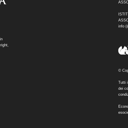
ASSO
ISTI
ASSO
info 
in
right,
© Cop
Tutti 
dei co
condiz
Econo
esoci