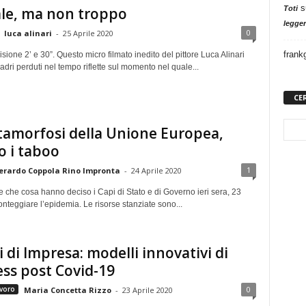
s
le, ma non troppo
Toti
legger
0
luca alinari
-
25 Aprile 2020
frank
ione 2’ e 30”. Questo micro filmato inedito del pittore Luca Alinari
uadri perduti nel tempo riflette sul momento nel quale...
CE
amorfosi della Unione Europea,
 i taboo
1
erardo Coppola Rino Impronta
-
24 Aprile 2020
 che cosa hanno deciso i Capi di Stato e di Governo ieri sera, 23
ronteggiare l’epidemia. Le risorse stanziate sono...
i di Impresa: modelli innovativi di
ss post Covid-19
0
voro
Maria Concetta Rizzo
-
23 Aprile 2020