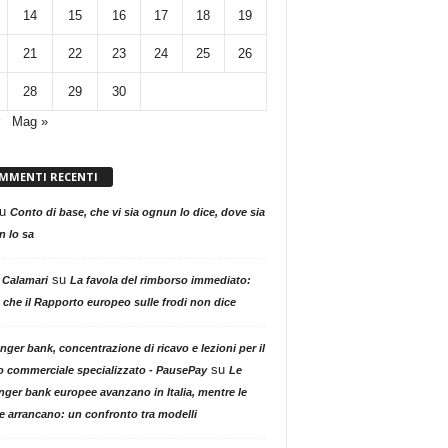
14
15
16
17
18
19
21
22
23
24
25
26
28
29
30
Mag »
MMENTI RECENTI
u
Conto di base, che vi sia ognun lo dice, dove sia
 lo sa
su
 Calamari
La favola del rimborso immediato:
 che il Rapporto europeo sulle frodi non dice
nger bank, concentrazione di ricavo e lezioni per il
su
o commerciale specializzato - PausePay
Le
nger bank europee avanzano in Italia, mentre le
ne arrancano: un confronto tra modelli