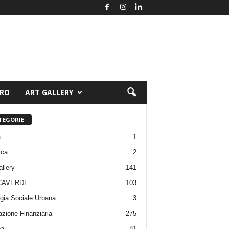
ORO
ART GALLERY
TEGORIE
a
1
ica
2
allery
141
CAVERDE
103
gia Sociale Urbana
3
zione Finanziaria
275
pa
81