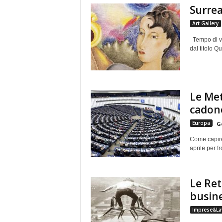
Surrea
Art Gallery
Tempo di vis
dal titolo Q
Le Met
cadono
Europa
G
Come capire
aprile per f
Le Ret
busine
Imprese&La