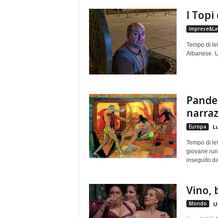
e
I Topi 
Imprese&La
Tempo di let
Albanese. Un
Pandem
narraz
Europa
Lu
Tempo di let
giovane run
inseguito da
Vino, 
Mondo
U