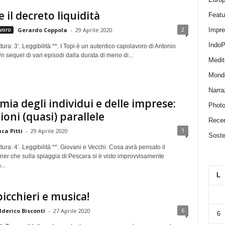
e il decreto liquidità
Featu
2
voro
Impr
Gerardo Coppola
-
29 Aprile 2020
IndoP
tura: 3’. Leggibilità **. I Topi è un autentico capolavoro di Antonio
 sequel di vari episodi dalla durata di meno di...
Medit
Mond
Narra
ia degli individui e delle imprese:
Photo
ioni (quasi) parallele
Recen
1
ca Pitti
-
29 Aprile 2020
Sosten
tura: 4’. Leggibilità **. Giovani e Vecchi. Cosa avrà pensato il
ner che sulla spiaggia di Pescara si è visto improvvisamente
...
L
bicchieri e musica!
6
lderico Bisconti
-
27 Aprile 2020
6