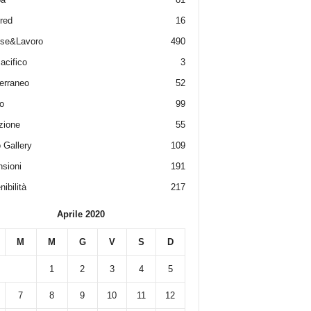
red
16
ese&Lavoro
490
acifico
3
erraneo
52
o
99
zione
55
 Gallery
109
sioni
191
ibilità
217
Aprile 2020
M
M
G
V
S
D
1
2
3
4
5
7
8
9
10
11
12