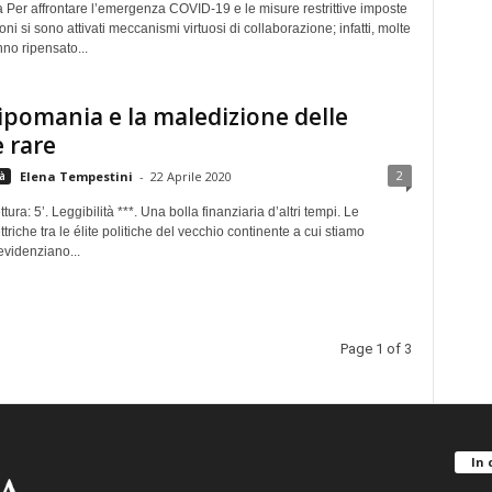
 Per affrontare l’emergenza COVID-19 e le misure restrittive imposte
ioni si sono attivati meccanismi virtuosi di collaborazione; infatti, molte
no ripensato...
ipomania e la maledizione delle
e rare
2
à
Elena Tempestini
-
22 Aprile 2020
ura: 5’. Leggibilità ***. Una bolla finanziaria d’altri tempi. Le
ttriche tra le élite politiche del vecchio continente a cui stiamo
evidenziano...
Page 1 of 3
In 