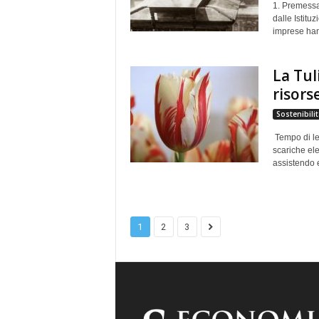
1. Premessa
dalle Istituz
imprese han
La Tul
risors
Sostenibilit
Tempo di lett
scariche ele
assistendo 
1
2
3