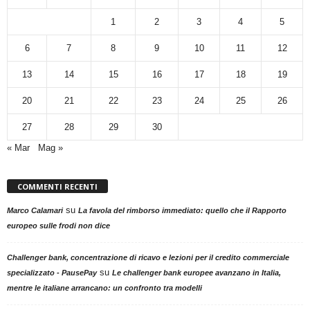
1
2
3
4
5
6
7
8
9
10
11
12
13
14
15
16
17
18
19
20
21
22
23
24
25
26
27
28
29
30
« Mar
Mag »
COMMENTI RECENTI
su
Marco Calamari
La favola del rimborso immediato: quello che il Rapporto
europeo sulle frodi non dice
Challenger bank, concentrazione di ricavo e lezioni per il credito commerciale
su
specializzato - PausePay
Le challenger bank europee avanzano in Italia,
mentre le italiane arrancano: un confronto tra modelli