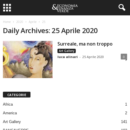
Home
2020
Aprile
25
Daily Archives: 25 Aprile 2020
Surreale, ma non troppo
Art Gallery
luca alinari
-
25 Aprile 2020
0
CATEGORIE
Africa
1
America
2
Art Gallery
141