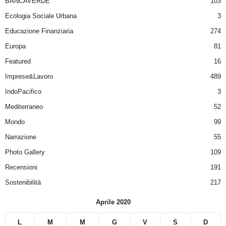
BANCAVERDE
103
Ecologia Sociale Urbana
3
Educazione Finanziaria
274
Europa
81
Featured
16
Imprese&Lavoro
489
IndoPacifico
3
Mediterraneo
52
Mondo
99
Narrazione
55
Photo Gallery
109
Recensioni
191
Sostenibilità
217
Aprile 2020
L
M
M
G
V
S
D