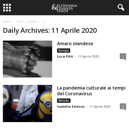
Home
2020
Aprile
11
Daily Archives: 11 Aprile 2020
Amaro olandese
Europa
Luca Pitti
-
11 Aprile 2020
1
La pandemia culturale ai tempi
del Coronavirus
Mondo
Isabella Estense
-
11 Aprile 2020
2