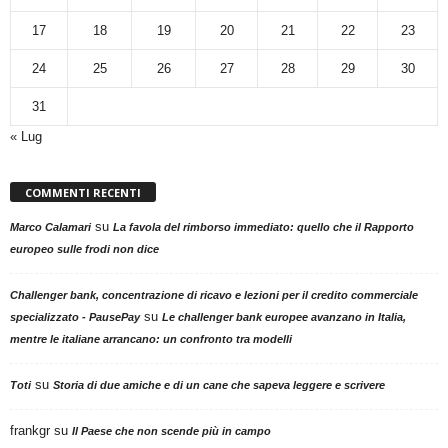
17
18
19
20
21
22
23
24
25
26
27
28
29
30
31
« Lug
COMMENTI RECENTI
su
Marco Calamari
La favola del rimborso immediato: quello che il Rapporto
europeo sulle frodi non dice
Challenger bank, concentrazione di ricavo e lezioni per il credito commerciale
su
specializzato - PausePay
Le challenger bank europee avanzano in Italia,
mentre le italiane arrancano: un confronto tra modelli
su
Toti
Storia di due amiche e di un cane che sapeva leggere e scrivere
frankgr
su
Il Paese che non scende più in campo