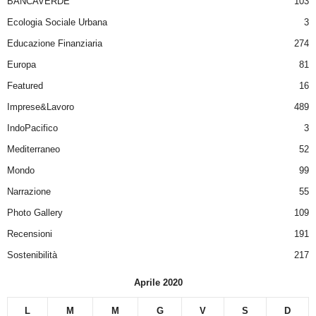
BANCAVERDE
103
Ecologia Sociale Urbana
3
Educazione Finanziaria
274
Europa
81
Featured
16
Imprese&Lavoro
489
IndoPacifico
3
Mediterraneo
52
Mondo
99
Narrazione
55
Photo Gallery
109
Recensioni
191
Sostenibilità
217
Aprile 2020
L
M
M
G
V
S
D