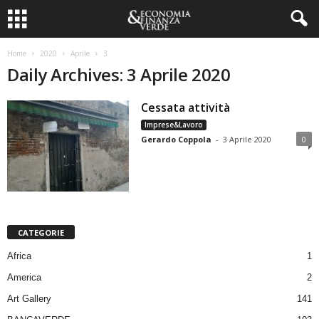
Home
2020
Aprile
3
Daily Archives: 3 Aprile 2020
Cessata attività
Imprese&Lavoro
Gerardo Coppola
-
3 Aprile 2020
0
CATEGORIE
Africa
1
America
2
Art Gallery
141