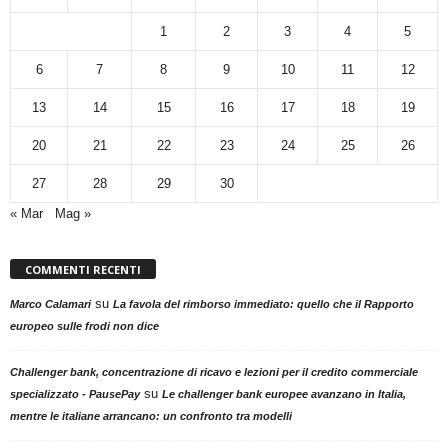
1
2
3
4
5
6
7
8
9
10
11
12
13
14
15
16
17
18
19
20
21
22
23
24
25
26
27
28
29
30
« Mar
Mag »
COMMENTI RECENTI
su
Marco Calamari
La favola del rimborso immediato: quello che il Rapporto
europeo sulle frodi non dice
Challenger bank, concentrazione di ricavo e lezioni per il credito commerciale
su
specializzato - PausePay
Le challenger bank europee avanzano in Italia,
mentre le italiane arrancano: un confronto tra modelli