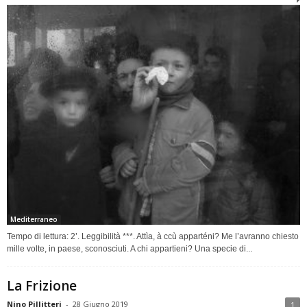
Mediterraneo
Tempo di lettura: 2’. Leggibilità ***. Attìa, à ccù apparténi? Me l’avranno chiesto
mille volte, in paese, sconosciuti. A chi appartieni? Una specie di...
La Frizione
Nino Pillitteri
-
28 Giugno 2019
1