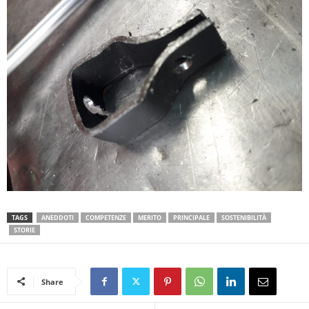
TAGS
ANEDDOTI
COMPETENZE
MERITO
PRINCIPALE
SOSTENIBILITÀ
STORIE
Share