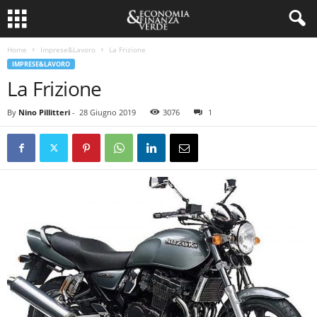
Home
Imprese&Lavoro
La Frizione
IMPRESE&LAVORO
La Frizione
By
Nino Pillitteri
-
28 Giugno 2019
3076
1