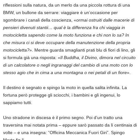
riflessioni sulla natura, da un merlo da una piccola rottura di una
BMW, un bullone da serrare: viaggiare è un’occasione per
sgombrare i canali della coscienza, «
ormai ostruiti dalle macerie di
pensieri divenuti stantii…
qual è la differenza fra chi viaggia in
motocicletta sapendo come la moto funziona e chi non lo sa? In
che misura ci si deve occupare della manutenzione della propria
motocicletta?
». Mentre guarda smaglianti prati blu di fiori di lino, gli
si formula già una risposta: «
Il Buddha, il Divino, dimora nel circuito
di un calcolatore o negli ingranaggi del cambio di una moto con lo
stesso agio che in cima a una montagna o nei petali di un fiore
».
Il destino è segnato e spingo la moto in quella salita infinita. La
fortuna però protegge gli sciocchi, i bambini e gli ingenui, lo
sappiamo tutti.
Uno stradone in discesa è il primo segno. Poi d’un tratto una
traversina mai notata prima – eppure sarò passato da lì centinaia di
volte – e una insegna: “Officina Meccanica Fuori Giri”. Spingo