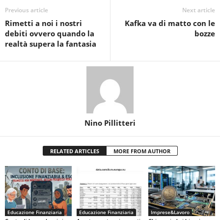
Previous article
Next article
Rimetti a noi i nostri
Kafka va di matto con le
debiti ovvero quando la
bozze
realtà supera la fantasia
Nino Pillitteri
RELATED ARTICLES
MORE FROM AUTHOR
Educazione Finanziaria
Educazione Finanziaria
Imprese&Lavoro