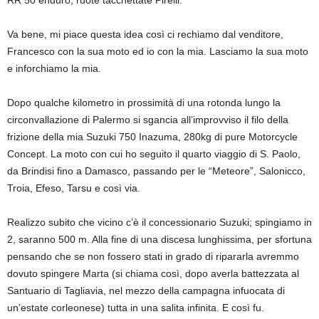
RR 50 enduro, ruote tacchettate Pirelli.
Va bene, mi piace questa idea così ci rechiamo dal venditore,
Francesco con la sua moto ed io con la mia. Lasciamo la sua moto
e inforchiamo la mia.
Dopo qualche kilometro in prossimità di una rotonda lungo la
circonvallazione di Palermo si sgancia all’improvviso il filo della
frizione della mia Suzuki 750 Inazuma, 280kg di pure Motorcycle
Concept. La moto con cui ho seguito il quarto viaggio di S. Paolo,
da Brindisi fino a Damasco, passando per le “Meteore”, Salonicco,
Troia, Efeso, Tarsu e così via.
Realizzo subito che vicino c’è il concessionario Suzuki; spingiamo in
2, saranno 500 m. Alla fine di una discesa lunghissima, per sfortuna
pensando che se non fossero stati in grado di ripararla avremmo
dovuto spingere Marta (si chiama così, dopo averla battezzata al
Santuario di Tagliavia, nel mezzo della campagna infuocata di
un’estate corleonese) tutta in una salita infinita. E così fu.