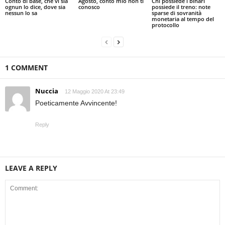
Conto di base, che vi sia
Agosto, conto mio non ti
Chi possiede i binari
ognun lo dice, dove sia
conosco
possiede il treno: note
nessun lo sa
sparse di sovranità
monetaria al tempo del
protocollo
1 COMMENT
Nuccia
12 Maggio 2020 At 23:49
Poeticamente Avvincente!
Reply
LEAVE A REPLY