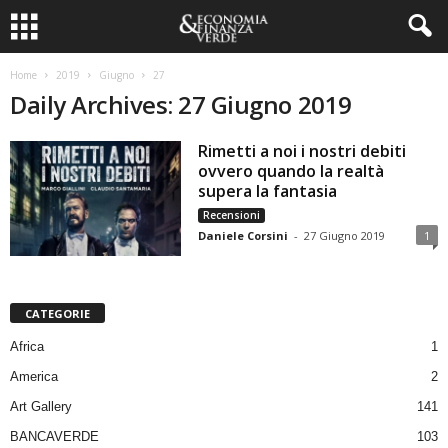
Home
2019
Giugno
27
Daily Archives: 27 Giugno 2019
Rimetti a noi i nostri debiti
ovvero quando la realtà
supera la fantasia
Recensioni
Daniele Corsini
-
27 Giugno 2019
1
CATEGORIE
Africa
1
America
2
Art Gallery
141
BANCAVERDE
103