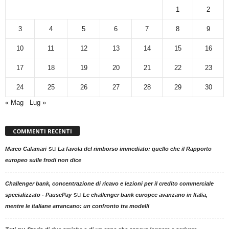
1
2
3
4
5
6
7
8
9
10
11
12
13
14
15
16
17
18
19
20
21
22
23
24
25
26
27
28
29
30
« Mag
Lug »
COMMENTI RECENTI
su
Marco Calamari
La favola del rimborso immediato: quello che il Rapporto
europeo sulle frodi non dice
Challenger bank, concentrazione di ricavo e lezioni per il credito commerciale
su
specializzato - PausePay
Le challenger bank europee avanzano in Italia,
mentre le italiane arrancano: un confronto tra modelli