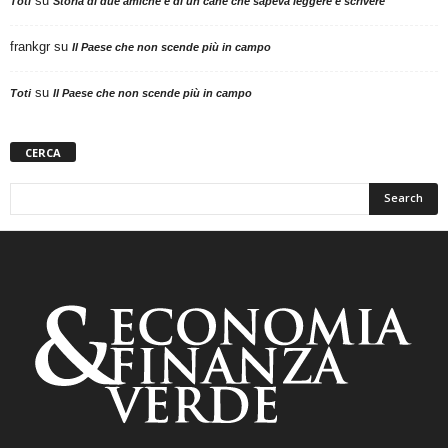
su
Toti
Storia di due amiche e di un cane che sapeva leggere e scrivere
frankgr
su
Il Paese che non scende più in campo
su
Toti
Il Paese che non scende più in campo
CERCA