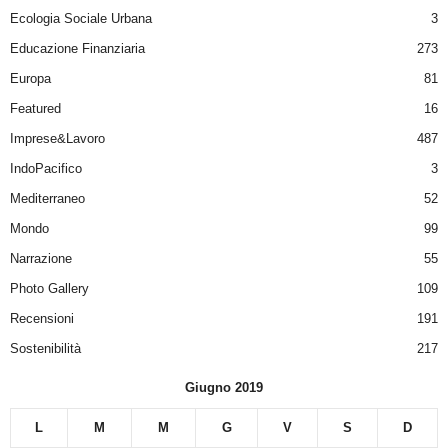
Ecologia Sociale Urbana
3
Educazione Finanziaria
273
Europa
81
Featured
16
Imprese&Lavoro
487
IndoPacifico
3
Mediterraneo
52
Mondo
99
Narrazione
55
Photo Gallery
109
Recensioni
191
Sostenibilità
217
Giugno 2019
L
M
M
G
V
S
D