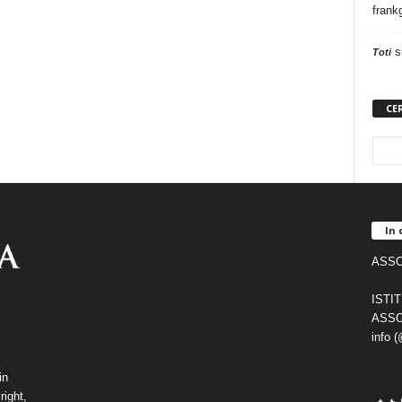
frank
s
Toti
CE
In 
ASSO
ISTI
ASSO
info 
in
right,