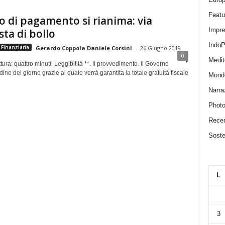
Featu
to di pagamento si rianima: via
Impr
sta di bollo
IndoP
Finanziaria
Gerardo Coppola Daniele Corsini
-
26 Giugno 2019
0
Medit
tura: quattro minuti. Leggibilità **. Il provvedimento. Il Governo
dine del giorno grazie al quale verrà garantita la totale gratuità fiscale
Mond
Narra
Photo
Recen
Sosten
L
3