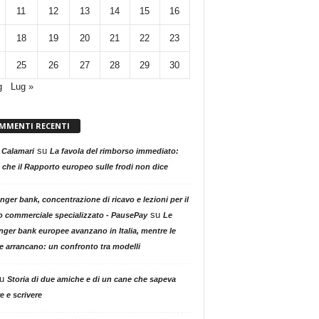
11
12
13
14
15
16
18
19
20
21
22
23
25
26
27
28
29
30
g
Lug »
MMENTI RECENTI
su
 Calamari
La favola del rimborso immediato:
 che il Rapporto europeo sulle frodi non dice
nger bank, concentrazione di ricavo e lezioni per il
su
o commerciale specializzato - PausePay
Le
nger bank europee avanzano in Italia, mentre le
ne arrancano: un confronto tra modelli
u
Storia di due amiche e di un cane che sapeva
e e scrivere