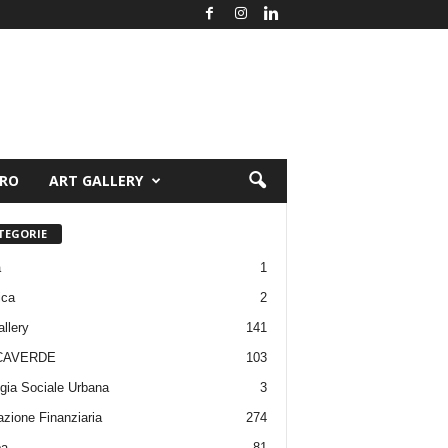
ORO
ART GALLERY
TEGORIE
a
1
ica
2
allery
141
CAVERDE
103
gia Sociale Urbana
3
zione Finanziaria
274
pa
81