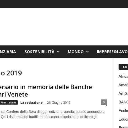
NZIARIA
SOSTENIBILITÀ
MONDO
IMPRESE&LAV
CA
no 2019
Afric
Amer
rsario in memoria delle Banche
ri Venete
Art G
BAN
0
Finanziaria
La redazione
-
26 Giugno 2019
Ecolo
sul Corriere della Sera di oggi, edizione veneta, questo annuncio a
ui i risparmiatori traditi non riescono proprio a dimenticare gli
Educa
Euro