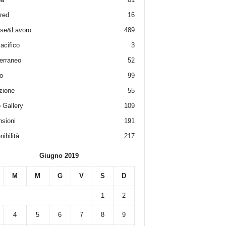
red
16
ese&Lavoro
489
acifico
3
erraneo
52
o
99
zione
55
 Gallery
109
sioni
191
ibilità
217
Giugno 2019
M
M
G
V
S
D
1
2
4
5
6
7
8
9