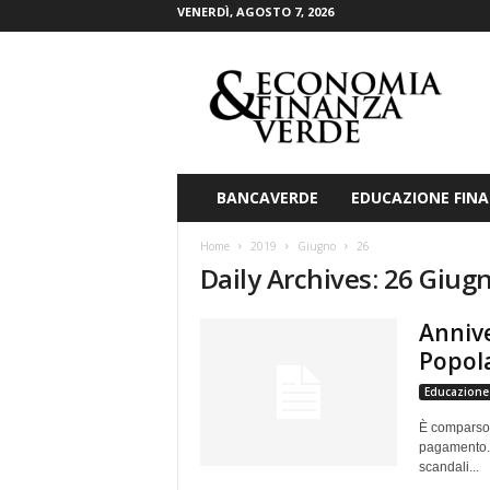
VENERDÌ, AGOSTO 7, 2026
E
c
o
n
o
m
i
BANCAVERDE
EDUCAZIONE FINA
a
&
Home
2019
Giugno
26
F
Daily Archives: 26 Giug
i
n
Annive
a
n
Popola
z
Educazione 
a
V
È comparso 
e
pagamento. Q
r
scandali...
d