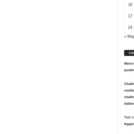
10
17
24
« Ma
CO
Marco
quello
Challe
credit
challe
italia
s
Toti
legger