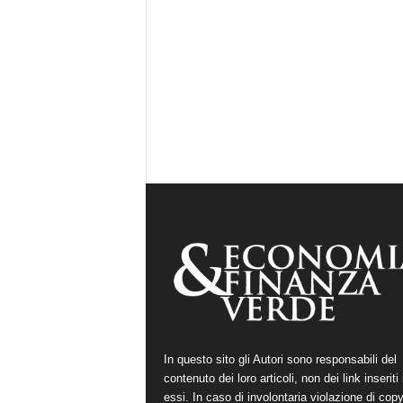
In questo sito gli Autori sono responsabili del
contenuto dei loro articoli, non dei link inseriti 
essi. In caso di involontaria violazione di copy