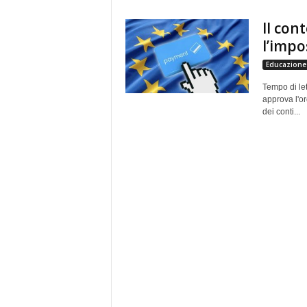
e
Il con
l’impo
Educazione 
Tempo di let
approva l'or
dei conti...