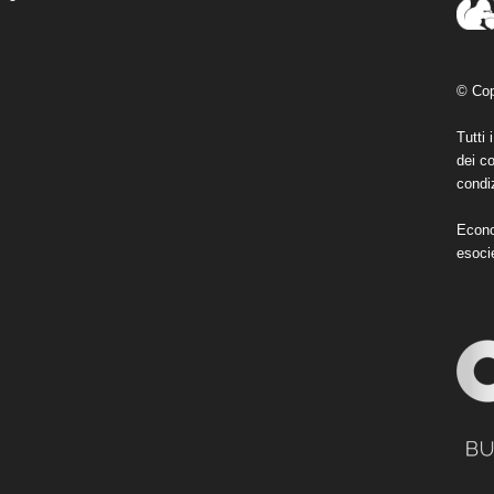
© Cop
Tutti 
dei co
condiz
Econo
esoci