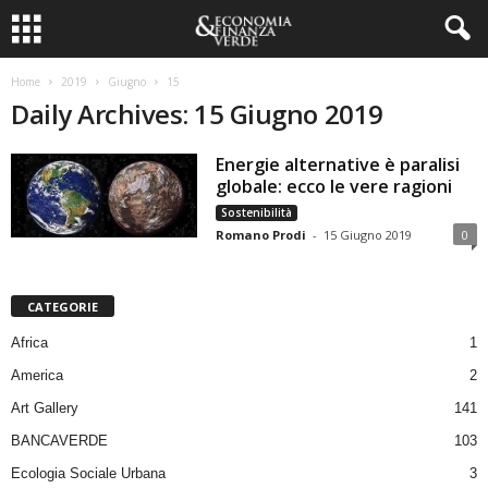
Home
2019
Giugno
15
Daily Archives: 15 Giugno 2019
Energie alternative è paralisi
globale: ecco le vere ragioni
Sostenibilità
Romano Prodi
-
15 Giugno 2019
0
CATEGORIE
Africa
1
America
2
Art Gallery
141
BANCAVERDE
103
Ecologia Sociale Urbana
3