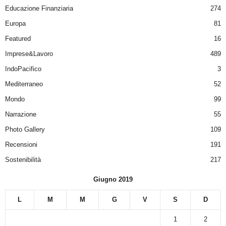
Educazione Finanziaria
274
Europa
81
Featured
16
Imprese&Lavoro
489
IndoPacifico
3
Mediterraneo
52
Mondo
99
Narrazione
55
Photo Gallery
109
Recensioni
191
Sostenibilità
217
Giugno 2019
L
M
M
G
V
S
D
1
2