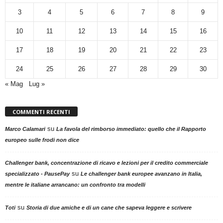
3
4
5
6
7
8
9
10
11
12
13
14
15
16
17
18
19
20
21
22
23
24
25
26
27
28
29
30
« Mag
Lug »
COMMENTI RECENTI
su
Marco Calamari
La favola del rimborso immediato: quello che il Rapporto
europeo sulle frodi non dice
Challenger bank, concentrazione di ricavo e lezioni per il credito commerciale
su
specializzato - PausePay
Le challenger bank europee avanzano in Italia,
mentre le italiane arrancano: un confronto tra modelli
su
Toti
Storia di due amiche e di un cane che sapeva leggere e scrivere