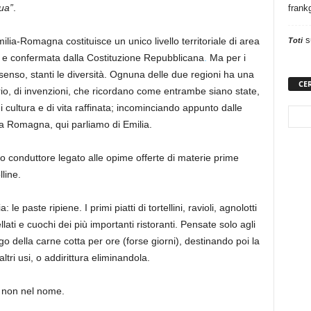
ua”
.
frank
s
milia-Romagna costituisce
un unico livello territoriale di area
Toti
e confermata dalla
Costituzione Repubblicana
.
Ma per i
senso, stanti le diversità. Ognuna
delle due regioni h
a una
CE
io
, di invenzioni, che ricordano come entrambe siano state,
 di cultura e di vita raffinata; incominciando appunto dalle
lla Romagna, qui parliamo di Emilia.
ilo conduttore legato alle opime offerte di materie prime
line.
a: le
paste ripiene
.
I
primi piatti di tortellini, ravioli, agnolotti
llati e cuochi dei più importanti ristoranti.
Pensate solo agli
ugo della carne
cotta
per ore (forse giorni),
destinando poi la
ltri usi, o addirittura eliminandola.
se non nel nome.