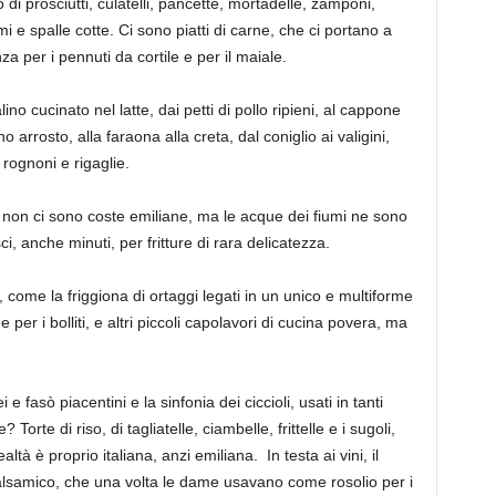
 di prosciutti
,
culatelli,
pancette,
mortadelle, zamponi,
mi e spalle cotte. Ci sono piatti di carne, che ci portano a
a per i pennuti da cortile e per il maiale.
no cucinato nel latte, dai petti di pollo ripien
i, al cappone
ino arrosto, alla faraona alla creta
, dal coniglio ai
valigini
,
, rognoni e rigaglie.
non ci sono coste emiliane, ma le acque dei fiumi ne sono
sci, anche minuti, per fritture di rara delicatezza.
a, come
la
friggiona di
ortaggi legati in un unico e multiforme
 per i bolliti, e altri piccoli capolavori di cucina povera, ma
i
e
fasò
piacentini e la
sinfonia dei ciccioli, usati in tanti
e? Torte di riso, di tagl
iatelle, ciambelle, frittelle e
i
sugoli
,
ealtà è proprio italiana, anzi emiliana. In
testa ai vini, il
lsamico, che una volta le dame usavano come rosolio per i