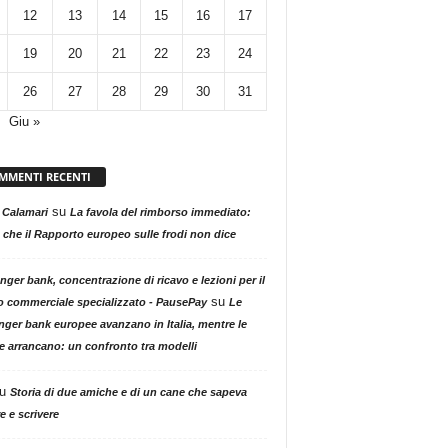
12
13
14
15
16
17
19
20
21
22
23
24
26
27
28
29
30
31
Giu »
MMENTI RECENTI
su
 Calamari
La favola del rimborso immediato:
 che il Rapporto europeo sulle frodi non dice
nger bank, concentrazione di ricavo e lezioni per il
su
o commerciale specializzato - PausePay
Le
nger bank europee avanzano in Italia, mentre le
ne arrancano: un confronto tra modelli
u
Storia di due amiche e di un cane che sapeva
e e scrivere