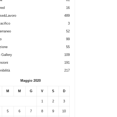
red
16
ese&Lavoro
489
acifico
3
erraneo
52
o
99
zione
55
 Gallery
109
sioni
191
ibilità
217
Maggio 2020
M
M
G
V
S
D
1
2
3
5
6
7
8
9
10