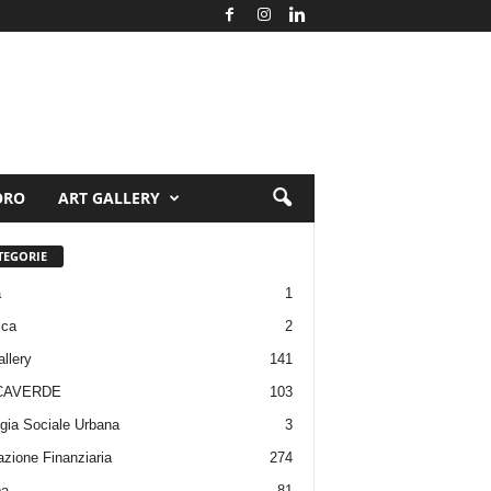
ORO
ART GALLERY
TEGORIE
a
1
ica
2
allery
141
CAVERDE
103
gia Sociale Urbana
3
zione Finanziaria
274
pa
81