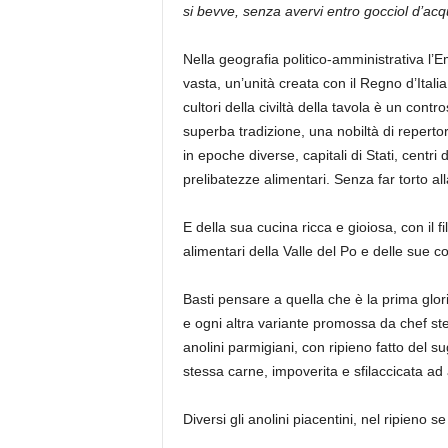
si bevve, senza avervi entro gocciol d’acq
Nella
geogr
afia politico-amministrativa
l’E
vasta,
un’unità creata c
on il
Regno d’Italia
cultori della
civiltà della
tavola
è un contro
superba tradizione, una nobiltà di repertor
in epoche diverse, capitali di Stati, centri
prelibatezze alimentari. Senza far torto a
E della sua
cucina ricca e gioiosa, con il f
alimentari della Valle del Po e delle sue col
Basti pensare a quella che è la prima glori
e ogni altra variante promossa
da chef ste
anolini parmigiani, con ripieno fatto del s
stessa carne, impoverita e sfilaccicata ad a
Diversi gli anolini piacentini, nel ripieno 