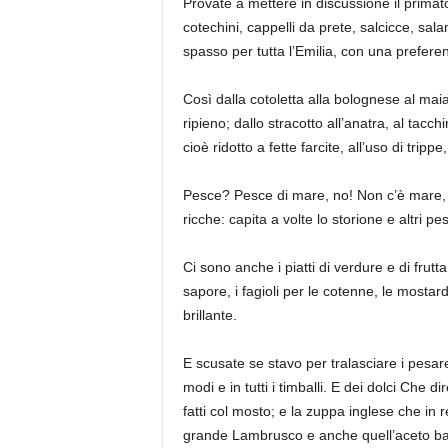
Provate a mettere in discussione il primato
cotechini, cappelli da prete, salcicce, sala
spasso per tutta l’Emilia, con una preferenz
Così dalla cotoletta alla bolognese al maiali
ripieno; dallo stracotto all’anatra, al tacch
cioè ridotto a fette farcite, all’uso di trippe
Pesce? Pesce di mare, no! Non c’è mare, 
ricche: capita a volte lo storione e altri pe
Ci sono
anche i piatti di verdure e di frutt
sapore, i fagioli per le cotenne, le mostarde
brillante.
E scusate se stavo per tralasciare i
pesare
modi e in tutti i timballi. E dei dolci Che dir
fatti col mosto; e la zuppa inglese che in r
grande Lambrusco e anche quell’aceto ba