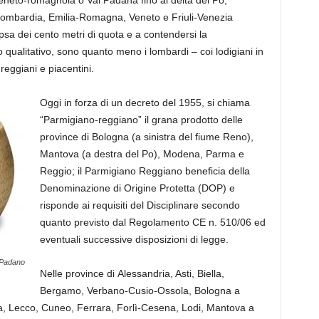
eneto-romagnola o Val Padana
fino al delta del Po
,
ombardia
,
Emilia-Romagna
,
Veneto
e
Friuli-Venezia
ipsa
dei cento metri di quota
e
a contendersi la
 qualitativo, sono quanto meno i lombardi – coi lodigiani in
reggiani e piacentini.
Oggi in forza di un decreto del 1955, si chiama
“Parmigiano-reggiano” il grana prodotto delle
province di Bologna (a sinistra del fiume Reno),
Mantova (a destra del Po), Modena, Parma e
Reggio
;
il Parmigiano Reggiano beneficia della
Denominazione di Origine Protetta (DOP) e
risponde ai requisiti del Disciplinare secondo
quanto previsto dal Regolamento CE n. 510/06 ed
eventuali successive disposizioni di legge.
 Padano
Nelle
province di
Alessandria, Asti, Biella,
Bergamo, Verbano-Cusio-Ossola, Bologna a
, Lecco, Cuneo, Ferrara, Forlì-Cesena, Lodi, Mantova a