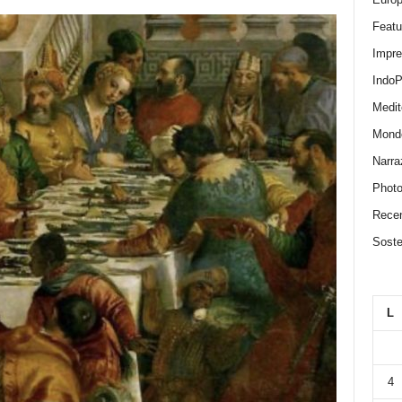
Featu
Impr
IndoP
Medit
Mond
Narra
Photo
Recen
Sosten
L
4