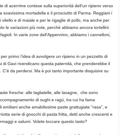
te di acerrime contese sulla superiorità dell’un ripieno verso
la soavissima mortadella e il prosciutto di Parma. Reggiani i
di vitello e di maiale e per le rigaglie di pollo, ma anche per
lo le variazioni più note, perché abbiamo ancora tortellini
i fagioli. In varie zone dell’Appennino, abbiamo i cannelloni,
er primo l’idea di avvolgere un ri
pieno in un pezzetto di
i di Gavi rivendicano questa paternità, che prenderebbe il
i
. C’è da perdersi. Ma è poi tanto importante disquisire su
aste fresche: alle tagliatelle, alle lasagne, che sono
accompagnamento di sughi e ragù, tra cui ha fama
li emiliani anche amabilissime paste grattugiate
“rasa”
, e
ghiotta serie di gnocchi
di pasta fritta, detti anche crescenti e
rmaggi e salumi. Volete toccare questo tasto?