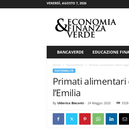
VENERDÌ, AGOSTO 7, 2026
E
c
o
n
o
m
i
BANCAVERDE
EDUCAZIONE FIN
a
&
Home
Sostenibilità
Primati alimentari delle regio
F
SOSTENIBILITÀ
i
Primati alimentari 
n
a
l’Emilia
n
z
By
Ulderico Bisconti
-
24 Maggio 2020
3328
a
V
e
r
d