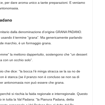
cce, per dare
aroma unico a tante preparazioni. E veniamo
 antonomasia.
Padano
nitario dal
la denominazione d’origine GRANA PADANO
.
 usando il termine “grana”. Ma genericamente parlando
nde marchio, è un formaggio grana.
femme”
la mettono dappertutto, sostengono che “un dessert
a con un occhio solo”.
io che dice: “la bocca l’è minga stracca se la sa no de
non è sta
nca (se il pranzo non è concluso
se non sa di
 per antonomasia non può essere che grana.
perché si rischia la faida regionale e interregionale. Questo
 in tutta la Val P
adana:
“l
a
Pianura Padana
, detta