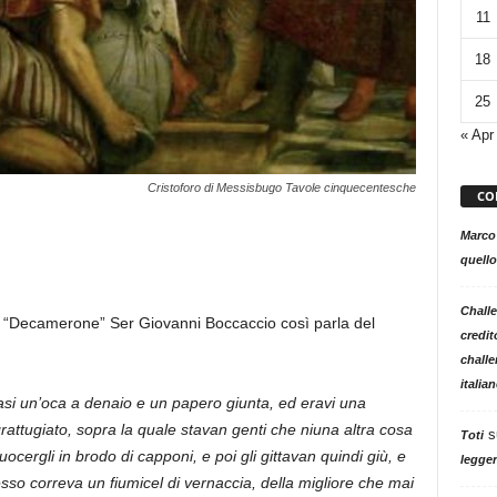
11
18
25
« Apr
Cristoforo di Messisbugo Tavole cinquecentesche
CO
Marco
quello
Challe
del “Decamerone” Ser Giovanni Boccaccio così parla del
credit
challe
italia
vasi un’oca a denaio e un papero giunta, ed eravi una
attugiato, sopra la quale stavan genti che niuna altra cosa
s
Toti
ocergli in brodo di capponi, e poi gli gittavan quindi giù, e
legger
resso correva un fiumicel di vernaccia, della migliore che mai