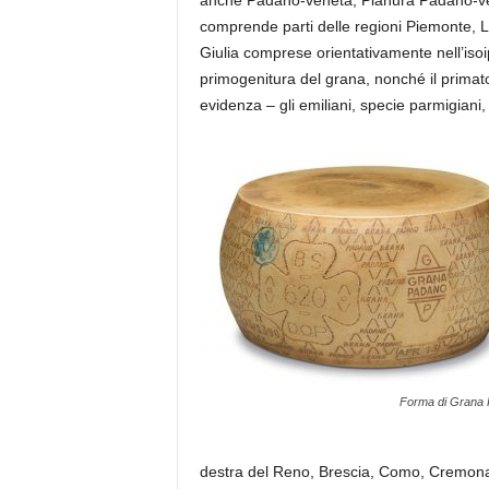
anche
Padano-venet
a
,
Pianura Padano-v
comprende parti delle regioni
Piemonte
,
L
Giulia
comprese orientativamente nell’
iso
primogenitura del grana, nonché il primato
evidenza – gli emiliani, specie parmigiani, 
Forma di Grana
destra del Reno, Brescia, Como, Cremona