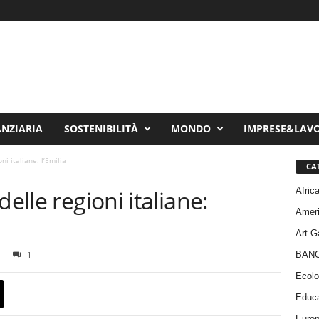
ANZIARIA
SOSTENIBILITÀ
MONDO
IMPRESE&LAV
ni italiane: l’Emilia
CA
Afric
delle regioni italiane:
Amer
Art G
BAN
1
Ecolo
Educa
Euro