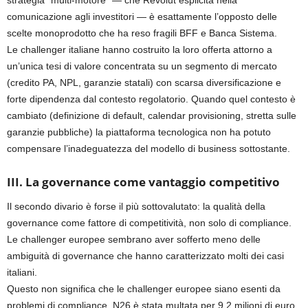
strategia “multi-motore” — che Revolut esplicita nella
comunicazione agli investitori — è esattamente l’opposto delle
scelte monoprodotto che ha reso fragili BFF e Banca Sistema.
Le challenger italiane hanno costruito la loro offerta attorno a
un’unica tesi di valore concentrata su un segmento di mercato
(credito PA, NPL, garanzie statali) con scarsa diversificazione e
forte dipendenza dal contesto regolatorio. Quando quel contesto è
cambiato (definizione di default, calendar provisioning, stretta sulle
garanzie pubbliche) la piattaforma tecnologica non ha potuto
compensare l’inadeguatezza del modello di business sottostante.
III. La governance come vantaggio competitivo
Il secondo divario è forse il più sottovalutato: la qualità della
governance come fattore di competitività, non solo di compliance.
Le challenger europee sembrano aver sofferto meno delle
ambiguità di governance che hanno caratterizzato molti dei casi
italiani.
Questo non significa che le challenger europee siano esenti da
problemi di compliance. N26 è stata multata per 9,2 milioni di euro