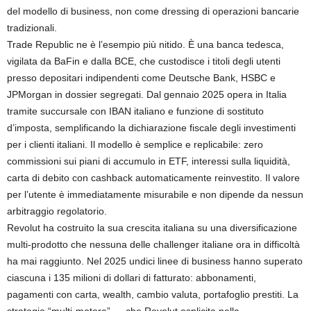
del modello di business, non come dressing di operazioni bancarie
tradizionali.
Trade Republic ne è l’esempio più nitido. È una banca tedesca,
vigilata da BaFin e dalla BCE, che custodisce i titoli degli utenti
presso depositari indipendenti come Deutsche Bank, HSBC e
JPMorgan in dossier segregati. Dal gennaio 2025 opera in Italia
tramite succursale con IBAN italiano e funzione di sostituto
d’imposta, semplificando la dichiarazione fiscale degli investimenti
per i clienti italiani. Il modello è semplice e replicabile: zero
commissioni sui piani di accumulo in ETF, interessi sulla liquidità,
carta di debito con cashback automaticamente reinvestito. Il valore
per l’utente è immediatamente misurabile e non dipende da nessun
arbitraggio regolatorio.
Revolut ha costruito la sua crescita italiana su una diversificazione
multi-prodotto che nessuna delle challenger italiane ora in difficoltà
ha mai raggiunto. Nel 2025 undici linee di business hanno superato
ciascuna i 135 milioni di dollari di fatturato: abbonamenti,
pagamenti con carta, wealth, cambio valuta, portafoglio prestiti. La