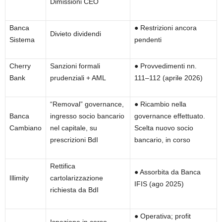
Dimissioni CEO
Banca
●
Restrizioni ancora
Divieto dividendi
Sistema
pendenti
Cherry
Sanzioni formali
●
Provvedimenti nn.
Bank
prudenziali + AML
111–112 (aprile 2026)
“Removal” governance,
● Ricambio nella
Banca
ingresso socio bancario
governance effettuato.
Cambiano
nel capitale, su
Scelta nuovo socio
prescrizioni BdI
bancario, in corso
Rettifica
●
Assorbita da Banca
Illimity
cartolarizzazione
IFIS (ago 2025)
richiesta da BdI
●
Operativa; profit