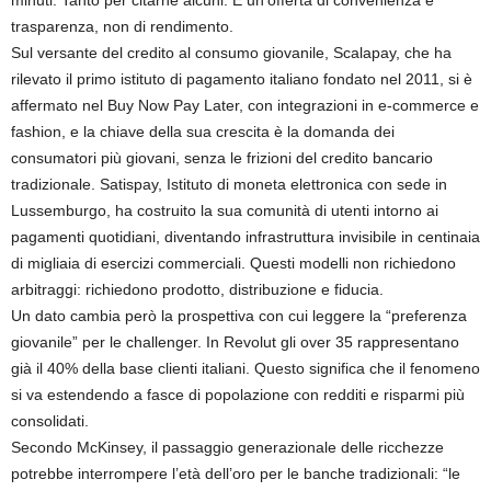
minuti. Tanto per citarne alcuni. È un’offerta di convenienza e
trasparenza, non di rendimento.
Sul versante del credito al consumo giovanile, Scalapay, che ha
rilevato il primo istituto di pagamento italiano fondato nel 2011, si è
affermato nel Buy Now Pay Later, con integrazioni in e-commerce e
fashion, e la chiave della sua crescita è la domanda dei
consumatori più giovani, senza le frizioni del credito bancario
tradizionale. Satispay, Istituto di moneta elettronica con sede in
Lussemburgo, ha costruito la sua comunità di utenti intorno ai
pagamenti quotidiani, diventando infrastruttura invisibile in centinaia
di migliaia di esercizi commerciali. Questi modelli non richiedono
arbitraggi: richiedono prodotto, distribuzione e fiducia.
Un dato cambia però la prospettiva con cui leggere la “preferenza
giovanile” per le challenger. In Revolut gli over 35 rappresentano
già il 40% della base clienti italiani. Questo significa che il fenomeno
si va estendendo a fasce di popolazione con redditi e risparmi più
consolidati.
Secondo McKinsey, il passaggio generazionale delle ricchezze
potrebbe interrompere l’età dell’oro per le banche tradizionali: “le