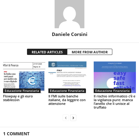
Daniele Corsini
RELATED ARTICLES
MORE FROM AUTHOR
Educazione Finanziaria
Educazione Finanziaria
Educazione Finanziaria
Flowpay e gli euro
Il FMI sulle banche
Il rischio informatico c’è e
stablecoin
italiane, da leggere con
la vigilanza pure: manca
attenzione
l’anello che li unisce al
truffato
1 COMMENT