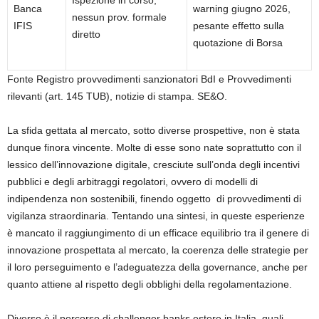
Ispezione in corso,
Banca
warning giugno 2026,
nessun prov. formale
IFIS
pesante effetto sulla
diretto
quotazione di Borsa
Fonte Registro provvedimenti sanzionatori BdI e Provvedimenti
rilevanti (art. 145 TUB), notizie di stampa. SE&O.
La sfida gettata al mercato, sotto diverse prospettive, non è stata
dunque finora vincente. Molte di esse sono nate soprattutto con il
lessico dell’innovazione digitale, cresciute sull’onda degli incentivi
pubblici e degli arbitraggi regolatori, ovvero di modelli di
indipendenza non sostenibili, finendo oggetto di provvedimenti di
vigilanza straordinaria. Tentando una sintesi, in queste esperienze
è mancato il raggiungimento di un efficace equilibrio tra il genere di
innovazione prospettata al mercato, la coerenza delle strategie per
il loro perseguimento e l’adeguatezza della governance, anche per
quanto attiene al rispetto degli obblighi della regolamentazione.
Diverso è il percorso di challenger banks estere in Italia, quali