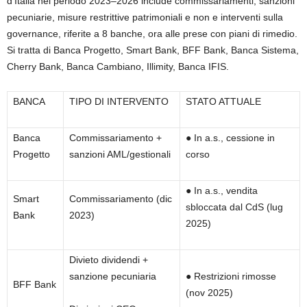
d’Italia nel periodo 2023–2026 include commissariamenti, sanzioni
pecuniarie, misure restrittive patrimoniali e non e interventi sulla
governance, riferite a 8 banche, ora alle prese con piani di rimedio.
Si tratta di Banca Progetto, Smart Bank, BFF Bank, Banca Sistema,
Cherry Bank, Banca Cambiano, Illimity, Banca IFIS.
BANCA
TIPO DI INTERVENTO
STATO ATTUALE
Banca
Commissariamento +
●
In a.s., cessione in
Progetto
sanzioni AML/gestionali
corso
●
In a.s., vendita
Smart
Commissariamento (dic
sbloccata dal CdS (lug
Bank
2023)
2025)
Divieto dividendi +
sanzione pecuniaria
●
Restrizioni rimosse
BFF Bank
(nov 2025)