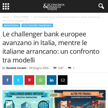
Home
BANCAVERDE
Le challenger bank europee avanzano in Italia, mentre le
italiane arrancano: un...
BANCAVERDE
EDUCAZIONE FINANZIARIA
Le challenger bank europee
avanzano in Italia, mentre le
italiane arrancano: un confronto
tra modelli
By
Daniele Corsini
-
29 Giugno 2026
1297
1