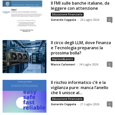
Il FMI sulle banche italiane, da
leggere con attenzione
Educazione Finanziaria
Gerardo Coppola
-
26 Luglio 2026
0
Il circo degli LLM, dove Finanza
e Tecnologia preparano la
prossima bolla?
Imprese&Lavoro
Marco Calamari
-
24 Luglio 2026
0
Il rischio informatico c’è e la
vigilanza pure: manca l’anello
che li unisce al...
Educazione Finanziaria
Gerardo Coppola
-
21 Luglio 2026
0