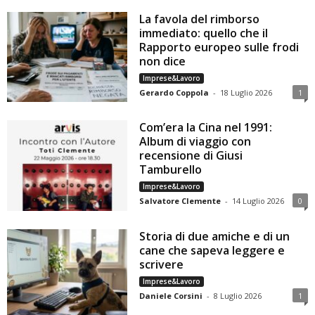
La favola del rimborso
immediato: quello che il
Rapporto europeo sulle frodi
non dice
Imprese&Lavoro
Gerardo Coppola
-
18 Luglio 2026
1
Com’era la Cina nel 1991:
Album di viaggio con
recensione di Giusi
Tamburello
Imprese&Lavoro
Salvatore Clemente
-
14 Luglio 2026
0
Storia di due amiche e di un
cane che sapeva leggere e
scrivere
Imprese&Lavoro
Daniele Corsini
-
8 Luglio 2026
1