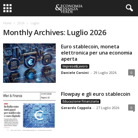
Home
2026
Luglio
Monthly Archives: Luglio 2026
Euro stablecoin, moneta
elettronica per una economia
aperta
Imprese&Lavoro
Daniele Corsini
-
29 Luglio 2026
0
Flowpay e gli euro stablecoin
Educazione Finanziaria
Gerardo Coppola
-
27 Luglio 2026
0