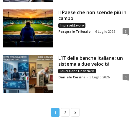
Il Paese che non scende più in
campo
Imprese&Lavoro
Pasquale Tribuzio
-
6 Luglio 2026
3
L’IT delle banche italiane: un
sistema a due velocità
Educazione Finanziaria
Daniele Corsini
-
3 Luglio 2026
0
1
2