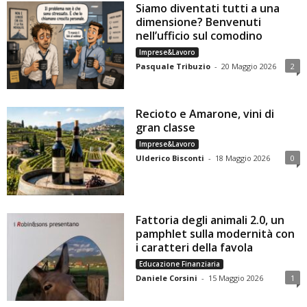
Siamo diventati tutti a una
dimensione? Benvenuti
nell’ufficio sul comodino
Imprese&Lavoro
Pasquale Tribuzio
-
20 Maggio 2026
2
Recioto e Amarone, vini di
gran classe
Imprese&Lavoro
Ulderico Bisconti
-
18 Maggio 2026
0
Fattoria degli animali 2.0, un
pamphlet sulla modernità con
i caratteri della favola
Educazione Finanziaria
Daniele Corsini
-
15 Maggio 2026
1