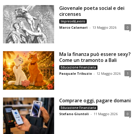
Giovenale poeta social e dei
circenses
Imprese&Lavoro
Marco Calamari
-
13 Maggio 2026
0
Ma la finanza può essere sexy?
Come un tramonto a Bali
Educazione Finanziaria
Pasquale Tribuzio
-
12 Maggio 2026
1
Comprare oggi, pagare domani
Educazione Finanziaria
Stefano Giuntoli
-
11 Maggio 2026
0