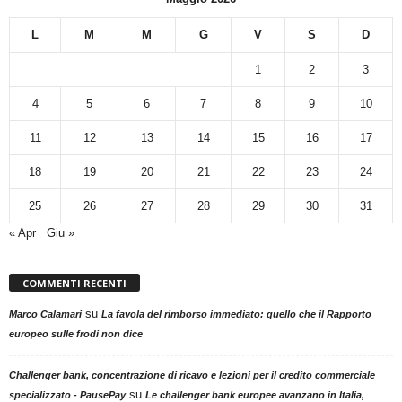
L
M
M
G
V
S
D
1
2
3
4
5
6
7
8
9
10
11
12
13
14
15
16
17
18
19
20
21
22
23
24
25
26
27
28
29
30
31
« Apr
Giu »
COMMENTI RECENTI
su
Marco Calamari
La favola del rimborso immediato: quello che il Rapporto
europeo sulle frodi non dice
Challenger bank, concentrazione di ricavo e lezioni per il credito commerciale
su
specializzato - PausePay
Le challenger bank europee avanzano in Italia,