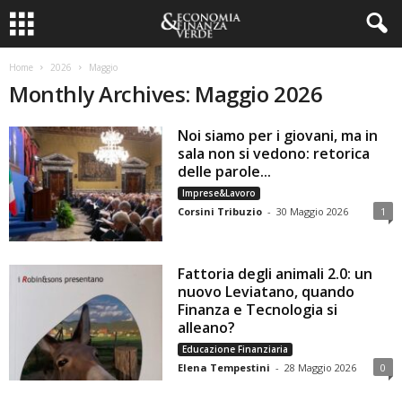
Home
2026
Maggio
Monthly Archives: Maggio 2026
Noi siamo per i giovani, ma in
sala non si vedono: retorica
delle parole...
Imprese&Lavoro
Corsini Tribuzio
-
30 Maggio 2026
1
Fattoria degli animali 2.0: un
nuovo Leviatano, quando
Finanza e Tecnologia si
alleano?
Educazione Finanziaria
Elena Tempestini
-
28 Maggio 2026
0