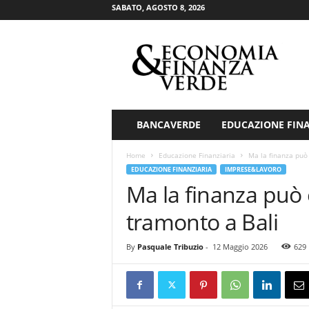
SABATO, AGOSTO 8, 2026
E
c
o
n
o
m
i
BANCAVERDE
EDUCAZIONE FIN
a
&
Home
Educazione Finanziaria
Ma la finanza può
F
EDUCAZIONE FINANZIARIA
IMPRESE&LAVORO
i
Ma la finanza può
n
a
tramonto a Bali
n
z
By
Pasquale Tribuzio
-
12 Maggio 2026
629
a
V
e
r
d