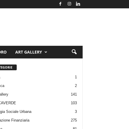
ORO
ART GALLERY
TEGORIE
a
1
ica
2
allery
141
CAVERDE
103
gia Sociale Urbana
3
zione Finanziaria
275
pa
81