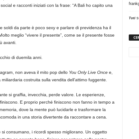
frank
 social e racconti iniziati con la frase: “A Bali ho capito una
s
Toti
tere soldi da parte è poco sexy e parlare di previdenza ha il
Molto meglio “vivere il presente”, come se il presente fosse
CE
ù avanti.
cchio di duemila anni.
tagram, non aveva il mito pop dello
You Only Live Once
e,
 miliardaria costruita sulla vendita dell’attimo fuggente.
gante si graffia, invecchia, perde valore. Le esperienze,
iniscono. E proprio perché finiscono non fanno in tempo a
memoria, dove la mente può lucidarle e trasformare la
e scomoda in una storia divertente da raccontare a cena.
se si consumano, i ricordi spesso migliorano. Un oggetto