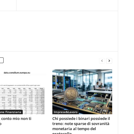
ne Finanziaria
Imprese&Lavoro
 conto mio non ti
Chi possiede i binari possiede il
o
treno: note sparse di sovranità
monetaria al tempo del
protocollo