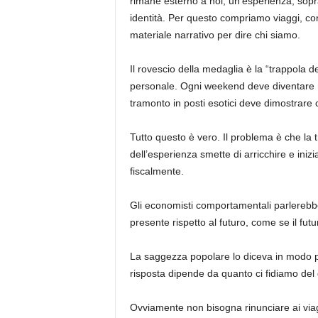
rimane esterno a noi; un’esperienza, sopra
identità. Per questo compriamo viaggi, co
materiale narrativo per dire chi siamo.
Il rovescio della medaglia è la “trappola 
personale. Ogni weekend deve diventare m
tramonto in posti esotici deve dimostrare
Tutto questo è vero. Il problema è che la 
dell’esperienza smette di arricchire e inizia
fiscalmente.
Gli economisti comportamentali parlerebb
presente rispetto al futuro, come se il fu
La saggezza popolare lo diceva in modo p
risposta dipende da quanto ci fidiamo del
Ovviamente non bisogna rinunciare ai viagg