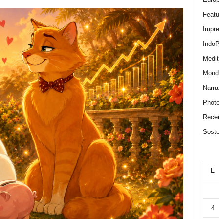
Featu
Impr
IndoP
Medit
Mond
Narra
Photo
Recen
Sosten
L
4