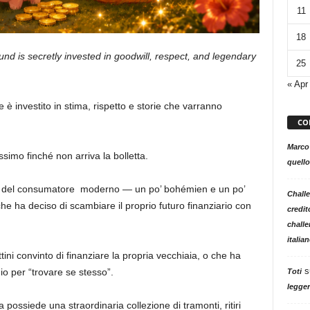
11
18
und is secretly invested in goodwill, respect, and legendary
25
« Apr
e è investito in stima, rispetto e storie che varranno
CO
Marco
imo finché non arriva la bolletta.
quello
o del consumatore moderno — un po’ bohémien e un po’
Challe
he ha deciso di scambiare il proprio futuro finanziario con
credit
challe
italia
ni convinto di finanziare la propria vecchiaia, o che ha
s
gio per “trovare se stesso”.
Toti
legger
 possiede una straordinaria collezione di tramonti, ritiri