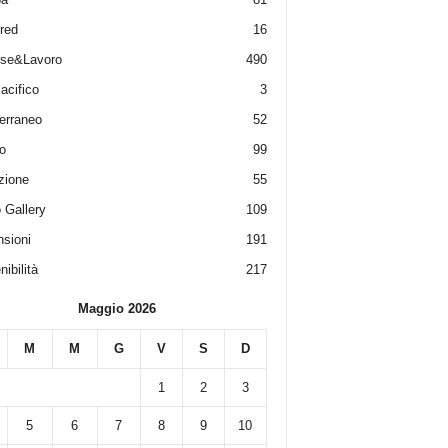
red
16
ese&Lavoro
490
acifico
3
erraneo
52
o
99
zione
55
 Gallery
109
sioni
191
ibilità
217
Maggio 2026
M
M
G
V
S
D
1
2
3
5
6
7
8
9
10