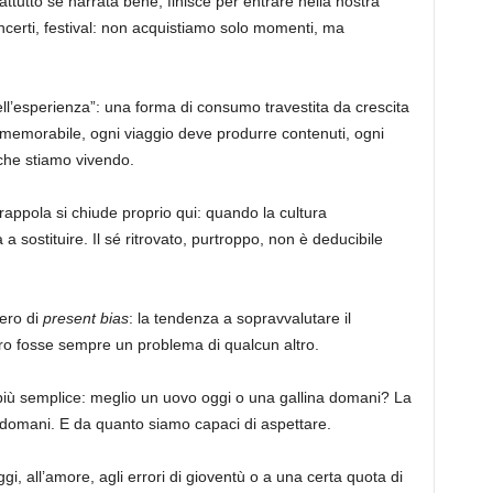
ttutto se narrata bene, finisce per entrare nella nostra
ncerti, festival: non acquistiamo solo momenti, ma
dell’esperienza”: una forma di consumo travestita da crescita
emorabile, ogni viaggio deve produrre contenuti, ogni
 che stiamo vivendo.
trappola si chiude proprio qui: quando la cultura
 a sostituire. Il sé ritrovato, purtroppo, non è deducibile
ero di
present bias
: la tendenza a sopravvalutare il
turo fosse sempre un problema di qualcun altro.
iù semplice: meglio un uovo oggi o una gallina domani? La
 domani. E da quanto siamo capaci di aspettare.
i, all’amore, agli errori di gioventù o a una certa quota di