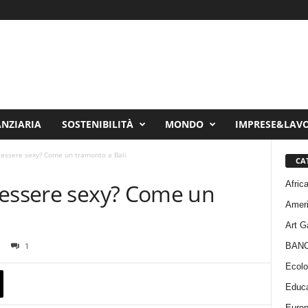
ANZIARIA
SOSTENIBILITÀ
MONDO
IMPRESE&LAV
 essere sexy? Come un tramonto a Bali
CA
Afric
 essere sexy? Come un
Amer
Art G
BAN
1
Ecolo
Educa
Euro