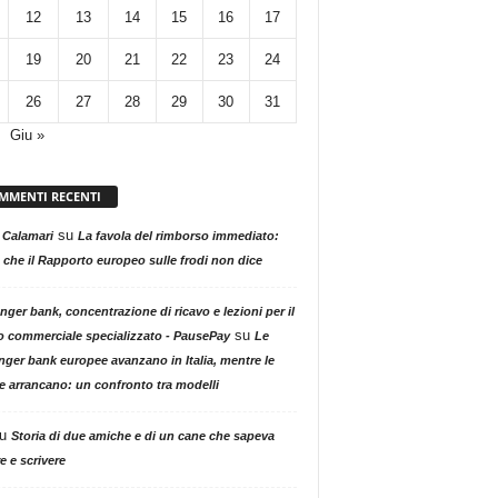
12
13
14
15
16
17
19
20
21
22
23
24
26
27
28
29
30
31
Giu »
MMENTI RECENTI
su
 Calamari
La favola del rimborso immediato:
 che il Rapporto europeo sulle frodi non dice
nger bank, concentrazione di ricavo e lezioni per il
su
o commerciale specializzato - PausePay
Le
nger bank europee avanzano in Italia, mentre le
ne arrancano: un confronto tra modelli
u
Storia di due amiche e di un cane che sapeva
e e scrivere