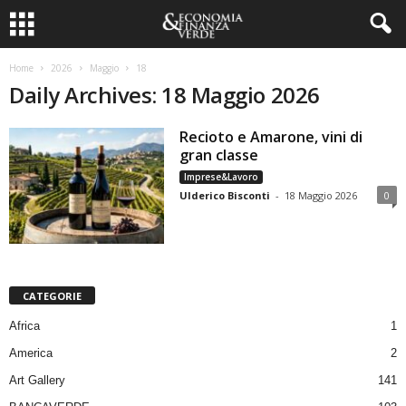
Home
2026
Maggio
18
Daily Archives: 18 Maggio 2026
Recioto e Amarone, vini di
gran classe
Imprese&Lavoro
Ulderico Bisconti
-
18 Maggio 2026
0
CATEGORIE
Africa
1
America
2
Art Gallery
141