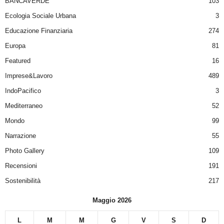
BANCAVERDE
103
Ecologia Sociale Urbana
3
Educazione Finanziaria
274
Europa
81
Featured
16
Imprese&Lavoro
489
IndoPacifico
3
Mediterraneo
52
Mondo
99
Narrazione
55
Photo Gallery
109
Recensioni
191
Sostenibilità
217
Maggio 2026
L
M
M
G
V
S
D