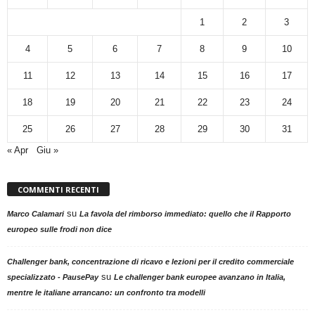
1
2
3
4
5
6
7
8
9
10
11
12
13
14
15
16
17
18
19
20
21
22
23
24
25
26
27
28
29
30
31
« Apr
Giu »
COMMENTI RECENTI
su
Marco Calamari
La favola del rimborso immediato: quello che il Rapporto
europeo sulle frodi non dice
Challenger bank, concentrazione di ricavo e lezioni per il credito commerciale
su
specializzato - PausePay
Le challenger bank europee avanzano in Italia,
mentre le italiane arrancano: un confronto tra modelli