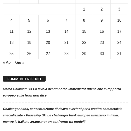
1
2
3
4
5
6
7
8
9
10
11
12
13
14
15
16
17
18
19
20
21
22
23
24
25
26
27
28
29
30
31
« Apr
Giu »
COMMENTI RECENTI
su
Marco Calamari
La favola del rimborso immediato: quello che il Rapporto
europeo sulle frodi non dice
Challenger bank, concentrazione di ricavo e lezioni per il credito commerciale
su
specializzato - PausePay
Le challenger bank europee avanzano in Italia,
mentre le italiane arrancano: un confronto tra modelli