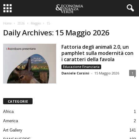
Home
2026
Maggio
15
Daily Archives: 15 Maggio 2026
Fattoria degli animali 2.0, un
pamphlet sulla modernità con
i caratteri della favola
Educazione Finanziaria
Daniele Corsini
-
15 Maggio 2026
1
CATEGORIE
Africa
1
America
2
Art Gallery
141