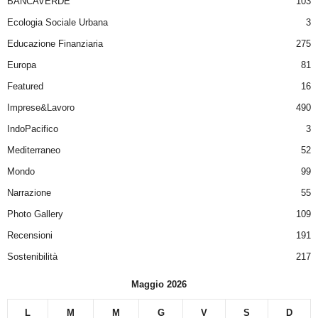
BANCAVERDE
103
Ecologia Sociale Urbana
3
Educazione Finanziaria
275
Europa
81
Featured
16
Imprese&Lavoro
490
IndoPacifico
3
Mediterraneo
52
Mondo
99
Narrazione
55
Photo Gallery
109
Recensioni
191
Sostenibilità
217
Maggio 2026
L
M
M
G
V
S
D