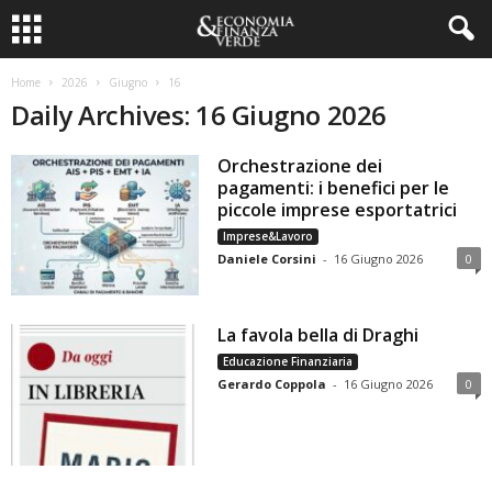
Home
2026
Giugno
16
Daily Archives: 16 Giugno 2026
Orchestrazione dei
pagamenti: i benefici per le
piccole imprese esportatrici
Imprese&Lavoro
Daniele Corsini
-
16 Giugno 2026
0
La favola bella di Draghi
Educazione Finanziaria
Gerardo Coppola
-
16 Giugno 2026
0