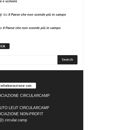
e e scrivere
gr
su
Il Paese che non scende più in campo
u
Il Paese che non scende più in campo
RCA
collaborazione con
CIAZIONE CIRCULARCAMP
TUTO LEUT CIRCULARCAMP
CIAZIONE NON-PROFIT
(@) circular.camp