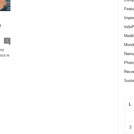
Featu
Impr
e
IndoP
Medit
1
Mond
rie
Narra
essa le
Photo
Recen
Sosten
L
3