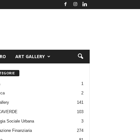
ORO
ART GALLERY
TEGORIE
a
1
ica
2
allery
141
CAVERDE
103
gia Sociale Urbana
3
zione Finanziaria
274
pa
81