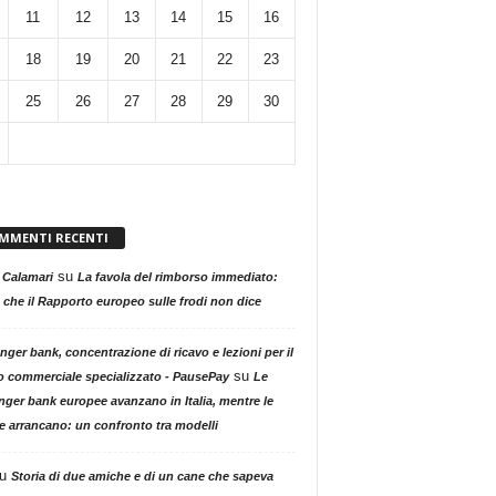
11
12
13
14
15
16
18
19
20
21
22
23
25
26
27
28
29
30
MMENTI RECENTI
su
 Calamari
La favola del rimborso immediato:
 che il Rapporto europeo sulle frodi non dice
nger bank, concentrazione di ricavo e lezioni per il
su
o commerciale specializzato - PausePay
Le
nger bank europee avanzano in Italia, mentre le
ne arrancano: un confronto tra modelli
u
Storia di due amiche e di un cane che sapeva