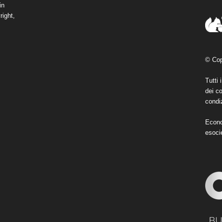
in
right,
© Cop
Tutti 
dei co
condiz
Econo
esoci