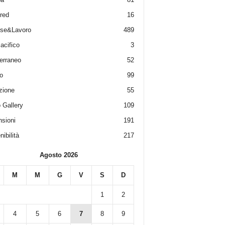
red
16
ese&Lavoro
489
acifico
3
erraneo
52
o
99
zione
55
 Gallery
109
sioni
191
ibilità
217
Agosto 2026
M
M
G
V
S
D
1
2
4
5
6
7
8
9