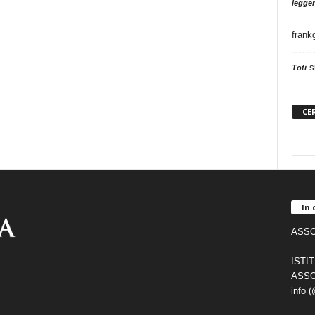
legger
frank
s
Toti
CE
In 
ASSO
ISTI
ASSO
info 