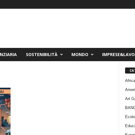
NZIARIA
SOSTENIBILITÀ
MONDO
IMPRESE&LAV
CA
Afric
Amer
Art G
BAN
Ecolo
Educa
Euro