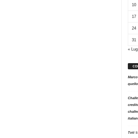
10
17
24
31
« Lug
CO
Marco
quello
Challe
credit
challe
italia
s
Toti