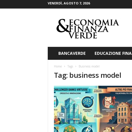
VENERDÌ, AGOSTO 7, 2026
E
c
o
n
o
m
i
BANCAVERDE
EDUCAZIONE FINA
a
&
Home
Tags
Business model
F
Tag: business model
i
n
a
n
z
a
V
e
r
d