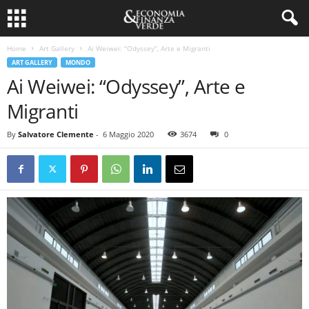
Home
Art Gallery
Ai Weiwei: “Odyssey”, Arte e Migranti
ART GALLERY
MONDO
Ai Weiwei: “Odyssey”, Arte e
Migranti
By
Salvatore Clemente
-
6 Maggio 2020
3674
0