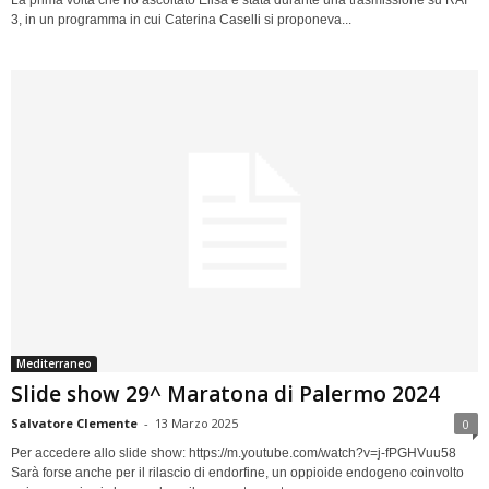
La prima volta che ho ascoltato Elisa è stata durante una trasmissione su RAI
3, in un programma in cui Caterina Caselli si proponeva...
Mediterraneo
Slide show 29^ Maratona di Palermo 2024
Salvatore Clemente
-
13 Marzo 2025
0
Per accedere allo slide show: https://m.youtube.com/watch?v=j-fPGHVuu58
Sarà forse anche per il rilascio di endorfine, un oppioide endogeno coinvolto