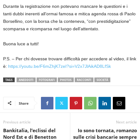
Durante la registrazione non potevano mancare le questioni e i
tanti dubbi inerenti all’ormai famosa e mitica agenda rossa di Paolo
Borsellino, con la borsa che la conteneva, “con prestidigitazione”
scomparsa e ricomparsa nel luogo dell’attentato.
Buona luce a tutti!
P.S. – Per chi dovesse trovare difficoltà per accedere al video, il link
è:
https://youtu.be/F6mZhjK7zeI?si=V2x7JlAikAD8LfSk
TAGS
ANEDDOTI
FOTOGRAFI
PHOTOS
RACCONTI
SOCIETÀ
Share
Previous article
Next article
Bankitalia, l’eclissi del
Io sono tornata, romanzo
Nord Est e di Benetton
sulle crisi bancarie sempre