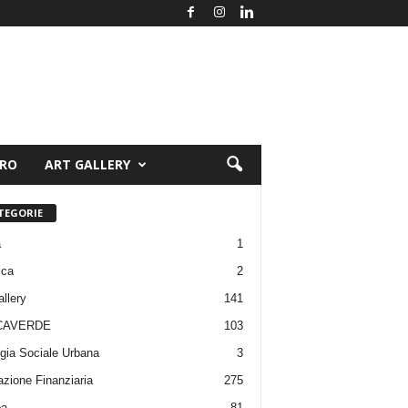
ORO
ART GALLERY
TEGORIE
a
1
ica
2
allery
141
CAVERDE
103
gia Sociale Urbana
3
zione Finanziaria
275
pa
81