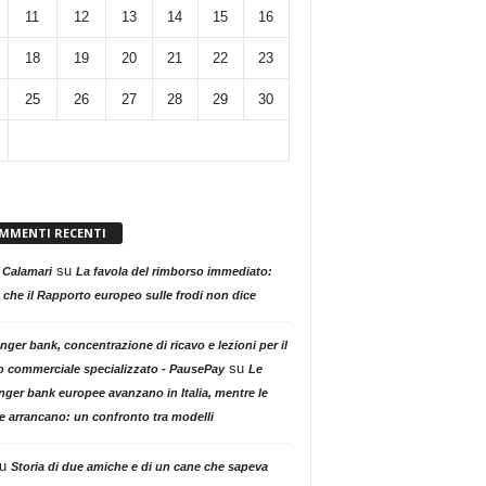
11
12
13
14
15
16
18
19
20
21
22
23
25
26
27
28
29
30
MMENTI RECENTI
su
 Calamari
La favola del rimborso immediato:
 che il Rapporto europeo sulle frodi non dice
nger bank, concentrazione di ricavo e lezioni per il
su
o commerciale specializzato - PausePay
Le
nger bank europee avanzano in Italia, mentre le
ne arrancano: un confronto tra modelli
u
Storia di due amiche e di un cane che sapeva