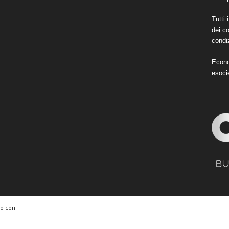
Tutti 
dei co
condiz
Econo
esoci
to con