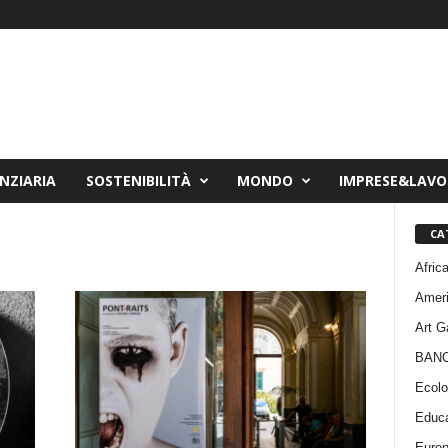
NZIARIA
SOSTENIBILITÀ
MONDO
IMPRESE&LAV
CA
Afric
Amer
Art G
BAN
Ecolo
Educa
Euro