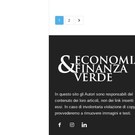
1
2
In questo sito gli Autori sono responsabili del
contenuto dei loro articoli, non dei link inseriti 
essi. In caso di involontaria violazione di copy
provvederemo a rimuovere immagini e testi.