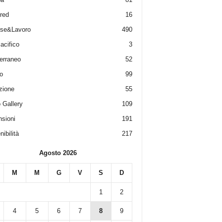
red
16
ese&Lavoro
490
acifico
3
erraneo
52
o
99
zione
55
 Gallery
109
sioni
191
ibilità
217
Agosto 2026
M
M
G
V
S
D
1
2
4
5
6
7
8
9