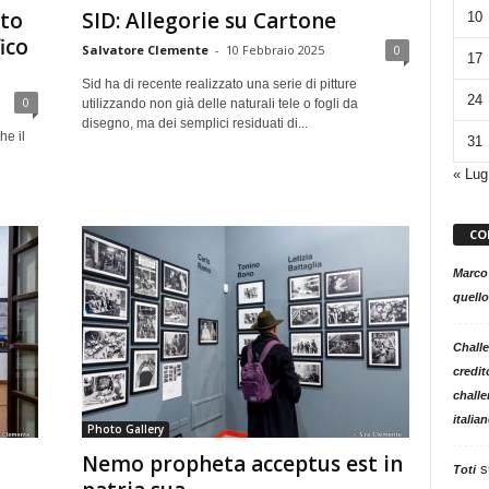
oto
SID: Allegorie su Cartone
10
ico
Salvatore Clemente
-
10 Febbraio 2025
0
17
Sid ha di recente realizzato una serie di pitture
24
0
utilizzando non già delle naturali tele o fogli da
disegno, ma dei semplici residuati di...
e il
31
« Lug
CO
Marco
quello
Challe
credit
challe
italia
Photo Gallery
Nemo propheta acceptus est in
s
Toti