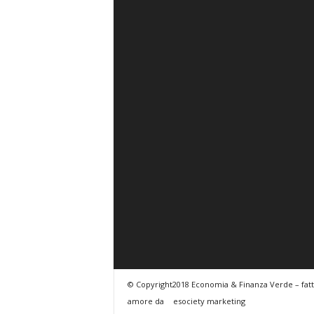
© Copyright2018 Economia & Finanza Verde – fat
amore da
esociety marketing