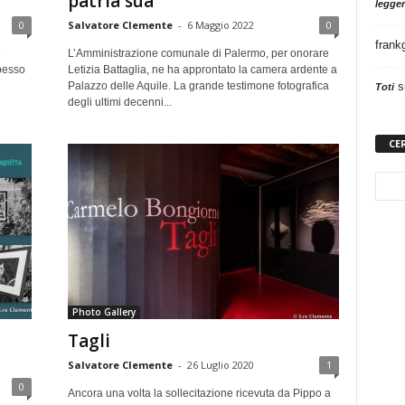
patria sua
legger
0
Salvatore Clemente
-
6 Maggio 2022
0
frank
e
L’Amministrazione comunale di Palermo, per onorare
spesso
Letizia Battaglia, ne ha approntato la camera ardente a
s
Palazzo delle Aquile. La grande testimone fotografica
Toti
degli ultimi decenni...
CE
Photo Gallery
Tagli
Salvatore Clemente
-
26 Luglio 2020
1
0
Ancora una volta la sollecitazione ricevuta da Pippo a