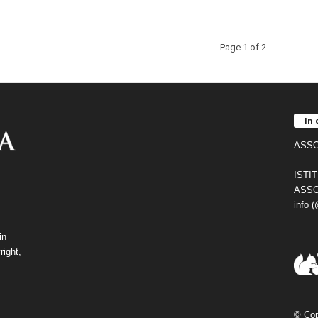
Page 1 of 2
In 
ASSO
ISTI
ASSO
info 
in
right,
© Cop