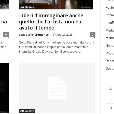
Featu
Art Gallery
Liberi d’immaginare anche
Impr
ria
quello che l’artista non ha
IndoP
avuto il tempo...
Medit
0
Salvatore Clemente
-
27 Agosto 2025
0
Mond
hé,
Sono Fiera di te!! Una intelligente voce fuori dal coro. I
Narra
ttina
tuoi ritratti mi hanno colpito per la loro profondità e
.
intensità: Grazie Davide. Non ti conoscevo,...
Photo
Recen
Sosten
L
3
Art Gallery