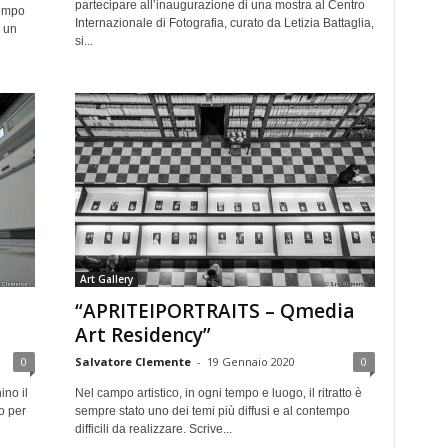
partecipare all’inaugurazione di una mostra al Centro
tempo
Internazionale di Fotografia, curato da Letizia Battaglia,
o un
si...
Art Gallery
“APRITEIPORTRAITS – Qmedia
Art Residency”
0
Salvatore Clemente
-
19 Gennaio 2020
0
ino il
Nel campo artistico, in ogni tempo e luogo, il ritratto è
o per
sempre stato uno dei temi più diffusi e al contempo
difficili da realizzare. Scrive...