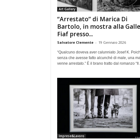
e
Art Gallery
“Arrestato” di Marica Di
Bartolo, in mostra alla Galle
Fiaf presso...
Salvatore Clemente
-
19 Gennaio 2026
“Qualcuno doveva aver calunniato Josef K. Poic
senza che avesse fatto alcunché di male, una ma
venne arrestato.” È il brano tratto dal romanzo “Il..
Imprese&Lavoro