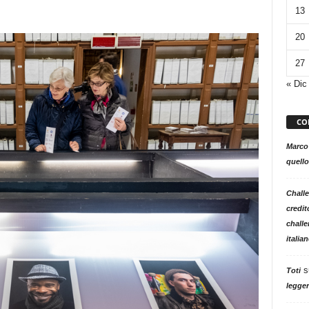
13
20
27
« Dic
CO
Marco
quello
Challe
credit
challe
italia
s
Toti
legger