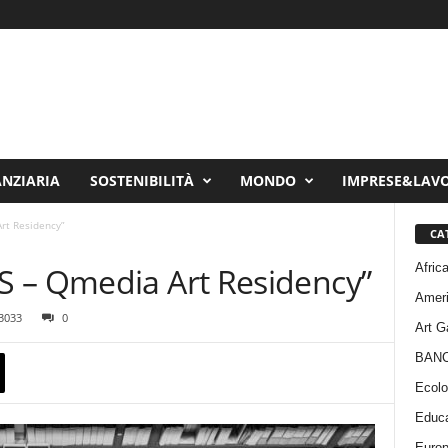
ANZIARIA
SOSTENIBILITÀ
MONDO
IMPRESE&LAV
rt Residency”
CA
Afric
 – Qmedia Art Residency”
Amer
3033
0
Art G
BAN
Ecolo
Educa
Euro