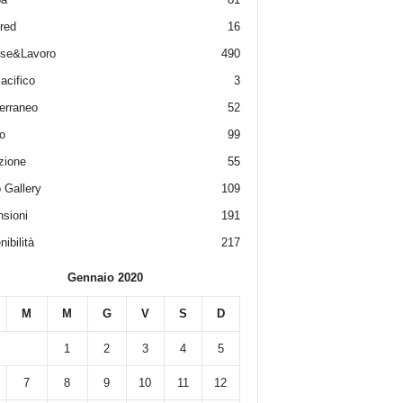
red
16
ese&Lavoro
490
acifico
3
erraneo
52
o
99
zione
55
 Gallery
109
sioni
191
ibilità
217
Gennaio 2020
M
M
G
V
S
D
1
2
3
4
5
7
8
9
10
11
12