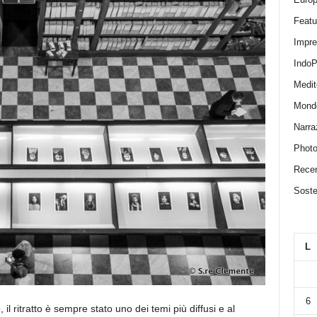
Featu
Impr
IndoP
Medit
Mond
Narra
Photo
Recen
Sosten
L
6
il ritratto è sempre stato uno dei temi più diffusi e al