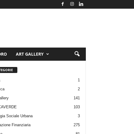
ORO
ART GALLERY
TEGORIE
a
1
ica
2
allery
141
CAVERDE
103
gia Sociale Urbana
3
zione Finanziaria
275
pa
81