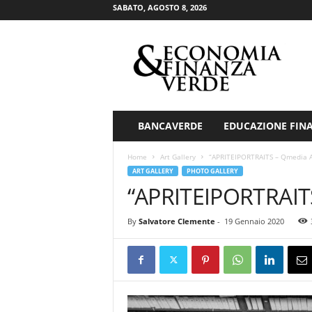
SABATO, AGOSTO 8, 2026
E
c
o
n
o
m
i
BANCAVERDE
EDUCAZIONE FIN
a
&
Home
Art Gallery
“APRITEIPORTRAITS – Qmedia A
F
ART GALLERY
PHOTO GALLERY
i
“APRITEIPORTRAITS
n
a
By
Salvatore Clemente
-
19 Gennaio 2020
n
z
a
V
e
r
d