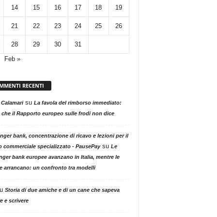
14
15
16
17
18
19
21
22
23
24
25
26
28
29
30
31
Feb »
MMENTI RECENTI
su
 Calamari
La favola del rimborso immediato:
 che il Rapporto europeo sulle frodi non dice
nger bank, concentrazione di ricavo e lezioni per il
su
o commerciale specializzato - PausePay
Le
nger bank europee avanzano in Italia, mentre le
ne arrancano: un confronto tra modelli
u
Storia di due amiche e di un cane che sapeva
e e scrivere