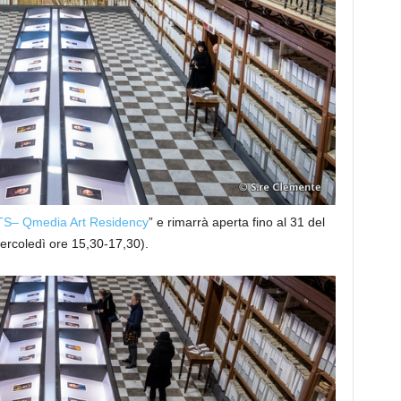
– Qmedia Art Residency
” e rimarrà aperta fino al 31 del
ercoledì ore 15,30-17,30).