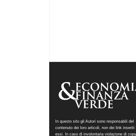
In questo sito gli Autori sono responsabili del
contenuto dei loro articoli, non dei link inseriti 
essi. In caso di involontaria violazione di copy