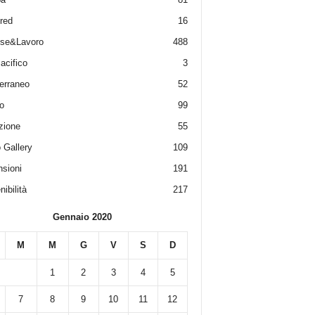
red
16
ese&Lavoro
488
acifico
3
erraneo
52
o
99
zione
55
 Gallery
109
sioni
191
ibilità
217
Gennaio 2020
M
M
G
V
S
D
1
2
3
4
5
7
8
9
10
11
12