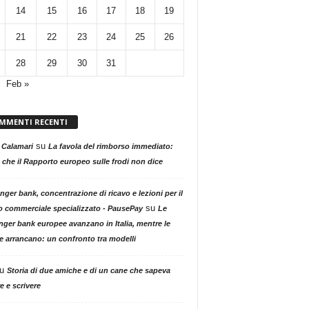
14
15
16
17
18
19
21
22
23
24
25
26
28
29
30
31
Feb »
MMENTI RECENTI
su
 Calamari
La favola del rimborso immediato:
 che il Rapporto europeo sulle frodi non dice
nger bank, concentrazione di ricavo e lezioni per il
su
o commerciale specializzato - PausePay
Le
nger bank europee avanzano in Italia, mentre le
ne arrancano: un confronto tra modelli
u
Storia di due amiche e di un cane che sapeva
e e scrivere