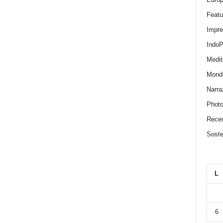
Featu
Impr
IndoP
Medit
Mond
Narra
Photo
Recen
Sosten
L
6