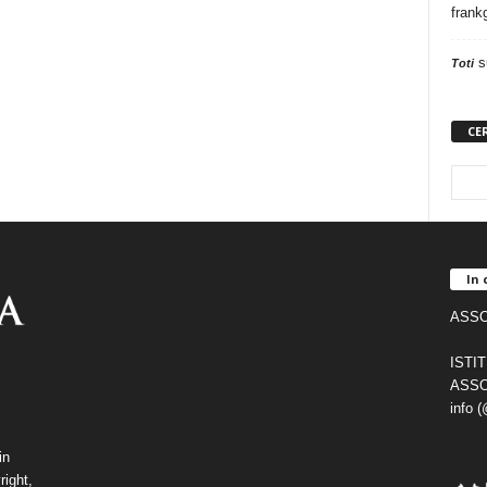
frank
s
Toti
CE
In 
ASSO
ISTI
ASSO
info 
in
right,