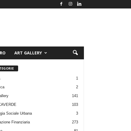
ORO
ART GALLERY
TEGORIE
a
1
ica
2
allery
141
CAVERDE
103
gia Sociale Urbana
3
zione Finanziaria
273
pa
81