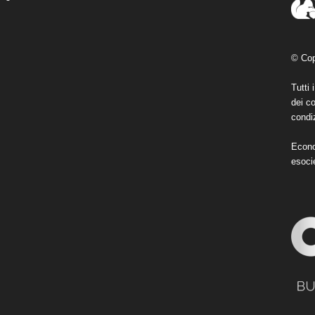
© Cop
Tutti 
dei co
condiz
Econo
esoci