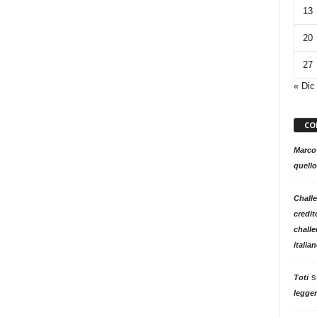
13
20
27
« Dic
CO
Marco
quello
Challe
credit
challe
italia
s
Toti
legger