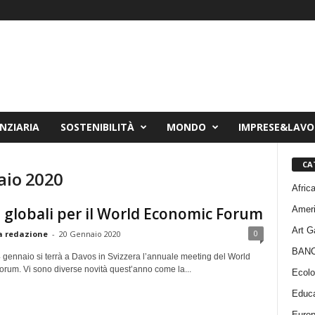
NZIARIA
SOSTENIBILITÀ
MONDO
IMPRESE&LAV
CA
aio 2020
Afric
Amer
hi globali per il World Economic Forum
Art G
0
a redazione
-
20 Gennaio 2020
BAN
4 gennaio si terrà a Davos in Svizzera l’annuale meeting del World
rum. Vi sono diverse novità quest’anno come la...
Ecolo
Educa
Euro