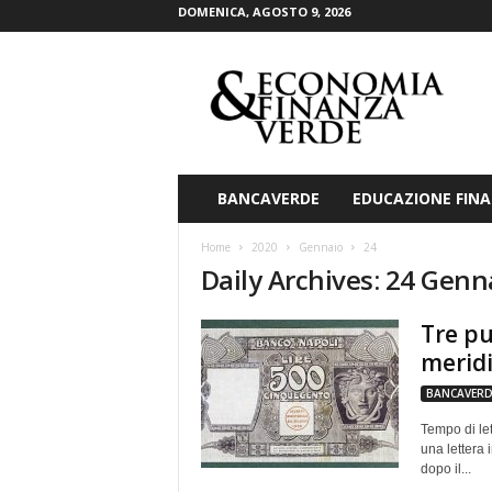
DOMENICA, AGOSTO 9, 2026
E
c
o
n
o
m
i
BANCAVERDE
EDUCAZIONE FINA
a
&
Home
2020
Gennaio
24
F
Daily Archives: 24 Genn
i
n
Tre pu
a
n
merid
z
BANCAVERD
a
V
Tempo di let
e
una lettera 
r
dopo il...
d