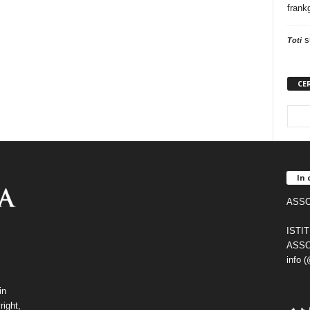
frank
s
Toti
CE
In 
ASSO
ISTI
ASSO
info 
in
right,