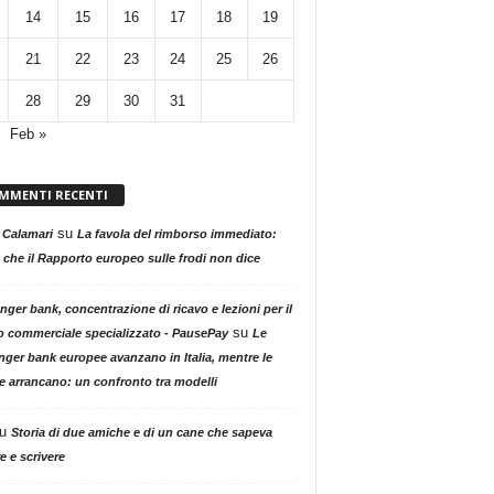
14
15
16
17
18
19
21
22
23
24
25
26
28
29
30
31
Feb »
MMENTI RECENTI
su
 Calamari
La favola del rimborso immediato:
 che il Rapporto europeo sulle frodi non dice
nger bank, concentrazione di ricavo e lezioni per il
su
o commerciale specializzato - PausePay
Le
nger bank europee avanzano in Italia, mentre le
ne arrancano: un confronto tra modelli
u
Storia di due amiche e di un cane che sapeva
e e scrivere