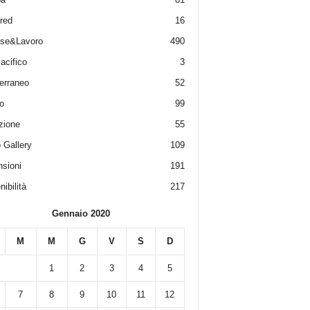
red
16
ese&Lavoro
490
acifico
3
erraneo
52
o
99
zione
55
 Gallery
109
sioni
191
ibilità
217
Gennaio 2020
M
M
G
V
S
D
1
2
3
4
5
7
8
9
10
11
12