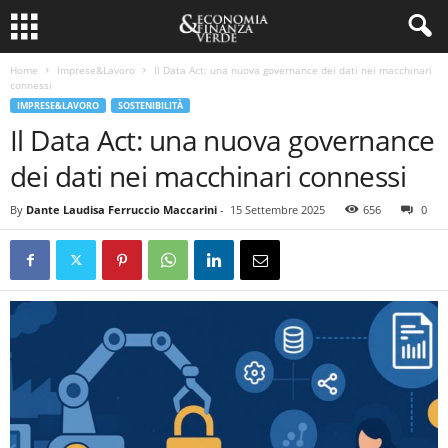
Home
Imprese&Lavoro
Il Data Act: una nuova governance dei dati nei macchinari
connessi
IMPRESE&LAVORO
SOSTENIBILITÀ
Il Data Act: una nuova governance
dei dati nei macchinari connessi
By
Dante Laudisa Ferruccio Maccarini
-
15 Settembre 2025
656
0