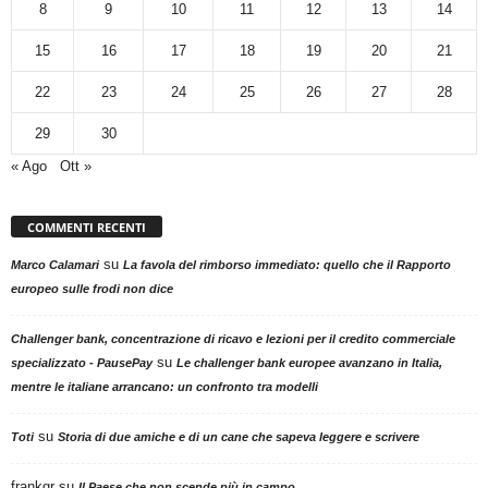
8
9
10
11
12
13
14
15
16
17
18
19
20
21
22
23
24
25
26
27
28
29
30
« Ago
Ott »
COMMENTI RECENTI
su
Marco Calamari
La favola del rimborso immediato: quello che il Rapporto
europeo sulle frodi non dice
Challenger bank, concentrazione di ricavo e lezioni per il credito commerciale
su
specializzato - PausePay
Le challenger bank europee avanzano in Italia,
mentre le italiane arrancano: un confronto tra modelli
su
Toti
Storia di due amiche e di un cane che sapeva leggere e scrivere
frankgr
su
Il Paese che non scende più in campo