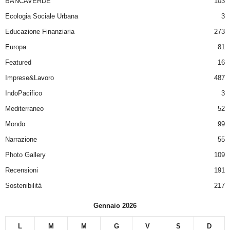
BANCAVERDE
103
Ecologia Sociale Urbana
3
Educazione Finanziaria
273
Europa
81
Featured
16
Imprese&Lavoro
487
IndoPacifico
3
Mediterraneo
52
Mondo
99
Narrazione
55
Photo Gallery
109
Recensioni
191
Sostenibilità
217
Gennaio 2026
L
M
M
G
V
S
D