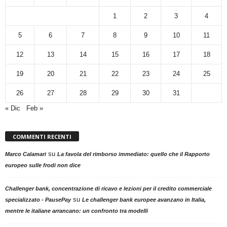
1
2
3
4
5
6
7
8
9
10
11
12
13
14
15
16
17
18
19
20
21
22
23
24
25
26
27
28
29
30
31
« Dic
Feb »
COMMENTI RECENTI
su
Marco Calamari
La favola del rimborso immediato: quello che il Rapporto
europeo sulle frodi non dice
Challenger bank, concentrazione di ricavo e lezioni per il credito commerciale
su
specializzato - PausePay
Le challenger bank europee avanzano in Italia,
mentre le italiane arrancano: un confronto tra modelli