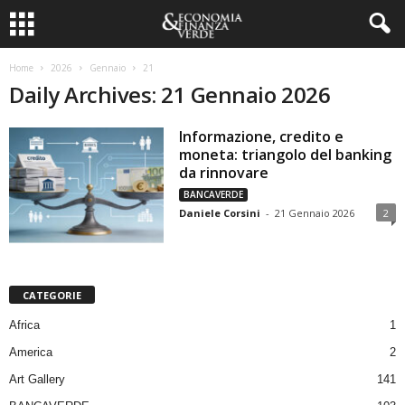
Home
2026
Gennaio
21
Daily Archives: 21 Gennaio 2026
Informazione, credito e
moneta: triangolo del banking
da rinnovare
BANCAVERDE
Daniele Corsini
-
21 Gennaio 2026
2
CATEGORIE
Africa
1
America
2
Art Gallery
141