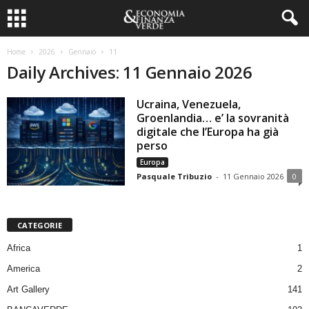
Home
2026
Gennaio
11
Daily Archives: 11 Gennaio 2026
Ucraina, Venezuela,
Groenlandia… e’ la sovranità
digitale che l’Europa ha già
perso
Europa
Pasquale Tribuzio
-
11 Gennaio 2026
0
CATEGORIE
Africa
1
America
2
Art Gallery
141