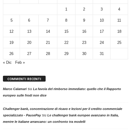
1
2
3
4
5
6
7
8
9
10
11
12
13
14
15
16
17
18
19
20
21
22
23
24
25
26
27
28
29
30
31
« Dic
Feb »
COMMENTI RECENTI
su
Marco Calamari
La favola del rimborso immediato: quello che il Rapporto
europeo sulle frodi non dice
Challenger bank, concentrazione di ricavo e lezioni per il credito commerciale
su
specializzato - PausePay
Le challenger bank europee avanzano in Italia,
mentre le italiane arrancano: un confronto tra modelli