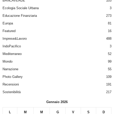
BANCAVERDE
103
Ecologia Sociale Urbana
3
Educazione Finanziaria
273
Europa
81
Featured
16
Imprese&Lavoro
488
IndoPacifico
3
Mediterraneo
52
Mondo
99
Narrazione
55
Photo Gallery
109
Recensioni
191
Sostenibilità
217
Gennaio 2026
L
M
M
G
V
S
D