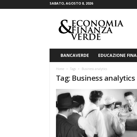
SABATO, AGOSTO 8, 2026
E
c
o
n
o
m
i
BANCAVERDE
EDUCAZIONE FINA
a
&
Home
Tags
Business analytics
F
Tag: Business analytics
i
n
a
n
z
a
V
e
r
d