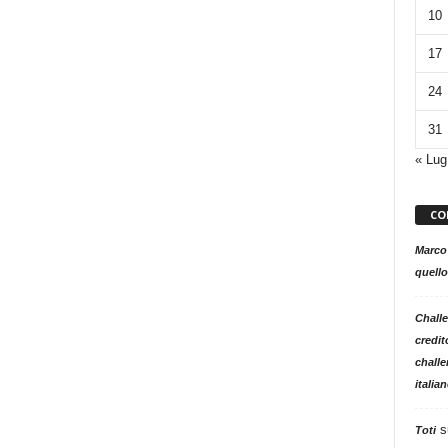
10
17
24
31
« Lug
CO
Marco
quello
Challe
credit
challe
italia
s
Toti