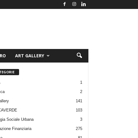
ORO
ART GALLERY
TEGORIE
a
1
ica
2
allery
141
CAVERDE
103
gia Sociale Urbana
3
zione Finanziaria
275
pa
81