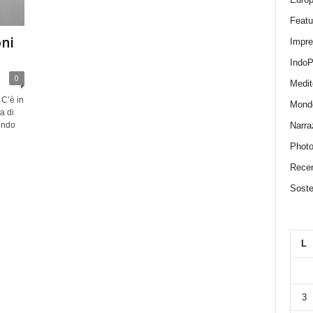
Featu
ni
Impr
IndoP
0
Medit
 C’è in
Mond
a di
Narra
ondo
Photo
Recen
Sosten
L
3