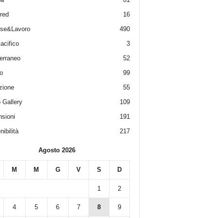
red
16
ese&Lavoro
490
acifico
3
erraneo
52
o
99
zione
55
 Gallery
109
sioni
191
ibilità
217
Agosto 2026
M
M
G
V
S
D
1
2
4
5
6
7
8
9