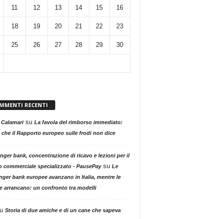
11
12
13
14
15
16
18
19
20
21
22
23
25
26
27
28
29
30
MMENTI RECENTI
su
 Calamari
La favola del rimborso immediato:
 che il Rapporto europeo sulle frodi non dice
nger bank, concentrazione di ricavo e lezioni per il
su
o commerciale specializzato - PausePay
Le
nger bank europee avanzano in Italia, mentre le
ne arrancano: un confronto tra modelli
u
Storia di due amiche e di un cane che sapeva