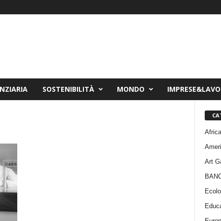
NZIARIA
SOSTENIBILITÀ
MONDO
IMPRESE&LAV
CA
Afric
Amer
Art G
BAN
Ecolo
Educa
Euro