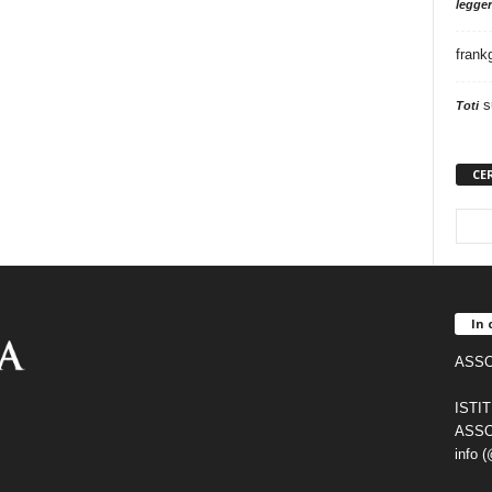
legger
frank
s
Toti
CE
In 
ASSO
ISTI
ASSO
info 