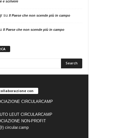
e e scrivere
gr
su
Il Paese che non scende più in campo
u
Il Paese che non scende più in campo
RCA
collaborazione con
CIAZIONE CIRCULARCAMP
TUTO LEUT CIRCULARCAMP
CIAZIONE NON-PROFIT
(@) circular.camp