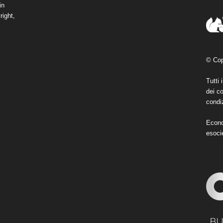
in
right,
© Cop
Tutti 
dei co
condiz
Econo
esoci