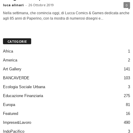
luca alinari
-
26 Ottobre 2019
0
Nella settimana, che comincia oggi, di Lucca Comics & Games dedicata anche
agli 85 anni di Paperino, con la mostra di numerosi disegni e...
CATEGORIE
Africa
1
America
2
Art Gallery
141
BANCAVERDE
103
Ecologia Sociale Urbana
3
Educazione Finanziaria
275
Europa
81
Featured
16
Imprese&Lavoro
490
IndoPacifico
3