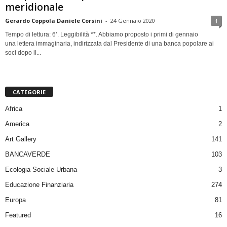
meridionale
Gerardo Coppola Daniele Corsini
-
24 Gennaio 2020
1
Tempo di lettura: 6’. Leggibilità **. Abbiamo proposto i primi di gennaio
una lettera immaginaria, indirizzata dal Presidente di una banca popolare ai
soci dopo il...
CATEGORIE
Africa
1
America
2
Art Gallery
141
BANCAVERDE
103
Ecologia Sociale Urbana
3
Educazione Finanziaria
274
Europa
81
Featured
16