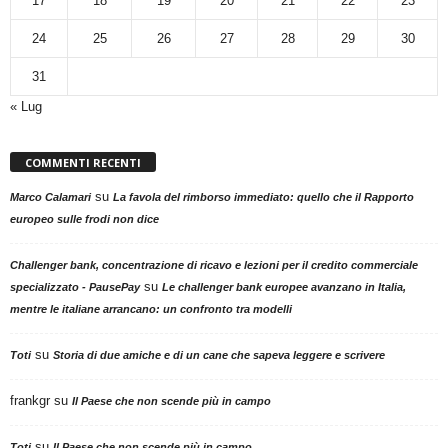
17
18
19
20
21
22
23
24
25
26
27
28
29
30
31
« Lug
COMMENTI RECENTI
su
Marco Calamari
La favola del rimborso immediato: quello che il Rapporto
europeo sulle frodi non dice
Challenger bank, concentrazione di ricavo e lezioni per il credito commerciale
su
specializzato - PausePay
Le challenger bank europee avanzano in Italia,
mentre le italiane arrancano: un confronto tra modelli
su
Toti
Storia di due amiche e di un cane che sapeva leggere e scrivere
frankgr
su
Il Paese che non scende più in campo
su
Toti
Il Paese che non scende più in campo