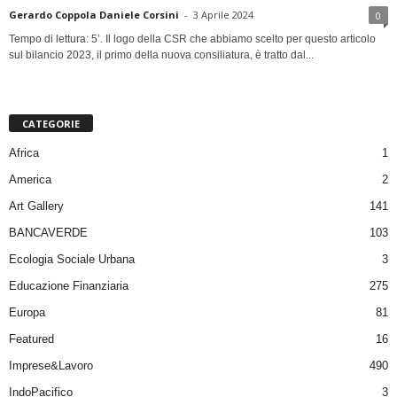
Gerardo Coppola Daniele Corsini
-
3 Aprile 2024
0
Tempo di lettura: 5’. Il logo della CSR che abbiamo scelto per questo articolo
sul bilancio 2023, il primo della nuova consiliatura, è tratto dal...
CATEGORIE
Africa
1
America
2
Art Gallery
141
BANCAVERDE
103
Ecologia Sociale Urbana
3
Educazione Finanziaria
275
Europa
81
Featured
16
Imprese&Lavoro
490
IndoPacifico
3