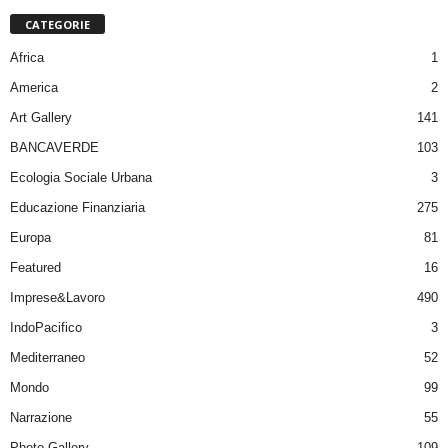
CATEGORIE
Africa
1
America
2
Art Gallery
141
BANCAVERDE
103
Ecologia Sociale Urbana
3
Educazione Finanziaria
275
Europa
81
Featured
16
Imprese&Lavoro
490
IndoPacifico
3
Mediterraneo
52
Mondo
99
Narrazione
55
Photo Gallery
109