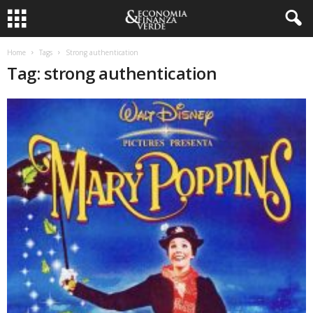
Home
Tags
Strong authentication
Tag: strong authentication