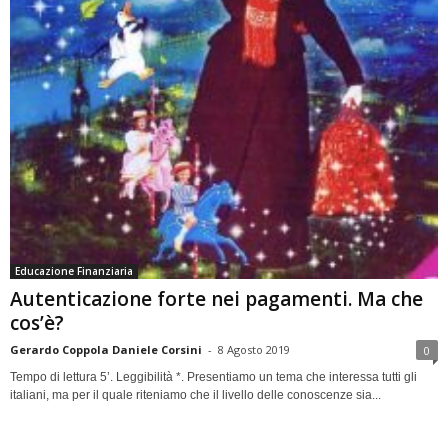
Educazione Finanziaria
Autenticazione forte nei pagamenti. Ma che
cos’è?
Gerardo Coppola Daniele Corsini
-
8 Agosto 2019
0
Tempo di lettura 5’. Leggibilità *. Presentiamo un tema che interessa tutti gli
italiani, ma per il quale riteniamo che il livello delle conoscenze sia...