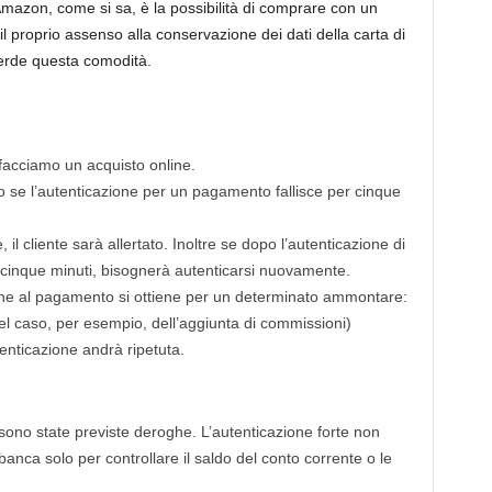
i Amazon, come si sa, è la possibilità di comprare con un
l proprio assenso alla conservazione dei dati della carta di
perde questa comodità.
 facciamo un acquisto online.
 se l’autenticazione per un pagamento fallisce per cinque
 il cliente sarà allertato. Inoltre se dopo l’autenticazione di
i cinque minuti, bisognerà autenticarsi nuovamente.
one al pagamento si ottiene per un determinato ammontare:
 caso, per esempio, dell’aggiunta di commissioni)
tenticazione andrà ripetuta.
ono state previste deroghe. L’autenticazione forte non
banca solo per controllare il saldo del conto corrente o le