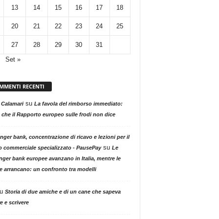
13
14
15
16
17
18
20
21
22
23
24
25
27
28
29
30
31
Set »
MMENTI RECENTI
su
 Calamari
La favola del rimborso immediato:
 che il Rapporto europeo sulle frodi non dice
nger bank, concentrazione di ricavo e lezioni per il
su
o commerciale specializzato - PausePay
Le
nger bank europee avanzano in Italia, mentre le
ne arrancano: un confronto tra modelli
u
Storia di due amiche e di un cane che sapeva
e e scrivere