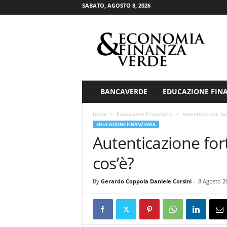
SABATO, AGOSTO 8, 2026
E
c
o
n
o
m
i
BANCAVERDE
EDUCAZIONE FIN
a
&
Home
Educazione Finanziaria
Autenticazione fo
F
EDUCAZIONE FINANZIARIA
i
Autenticazione fo
n
a
cos’è?
n
z
By
Gerardo Coppola Daniele Corsini
-
8 Agosto 2
a
V
e
r
d