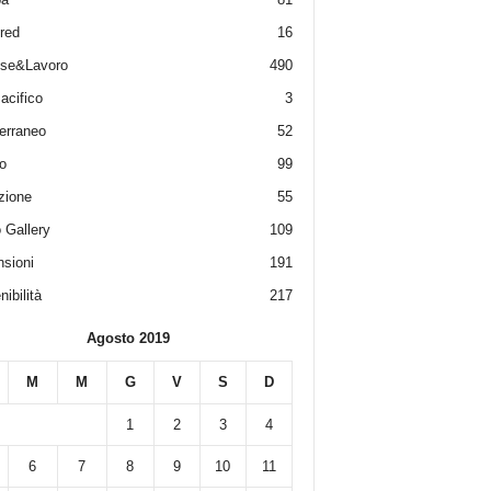
red
16
ese&Lavoro
490
acifico
3
erraneo
52
o
99
zione
55
 Gallery
109
sioni
191
ibilità
217
Agosto 2019
M
M
G
V
S
D
1
2
3
4
6
7
8
9
10
11