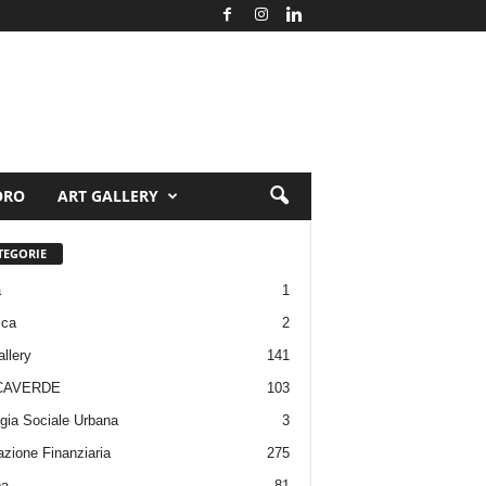
ORO
ART GALLERY
TEGORIE
a
1
ica
2
allery
141
CAVERDE
103
gia Sociale Urbana
3
zione Finanziaria
275
pa
81