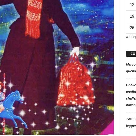
12
19
26
« Lug
CO
Marco
quello
Challe
credit
challe
italia
s
Toti
legger