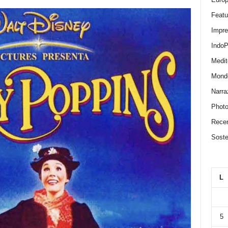
Featu
Impr
IndoP
Medit
Mond
Narra
Photo
Recen
Sosten
L
5