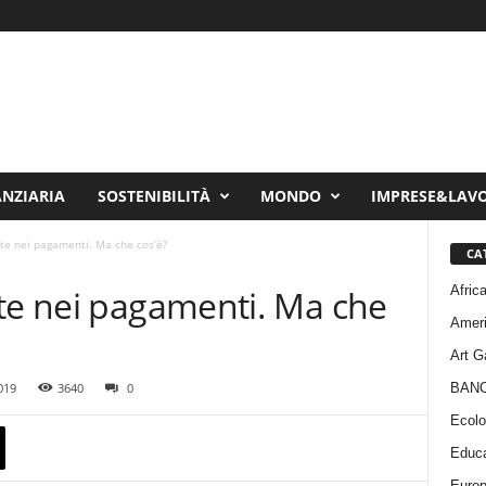
ANZIARIA
SOSTENIBILITÀ
MONDO
IMPRESE&LAV
rte nei pagamenti. Ma che cos’è?
CA
Afric
rte nei pagamenti. Ma che
Amer
Art G
BAN
019
3640
0
Ecolo
Educa
Euro