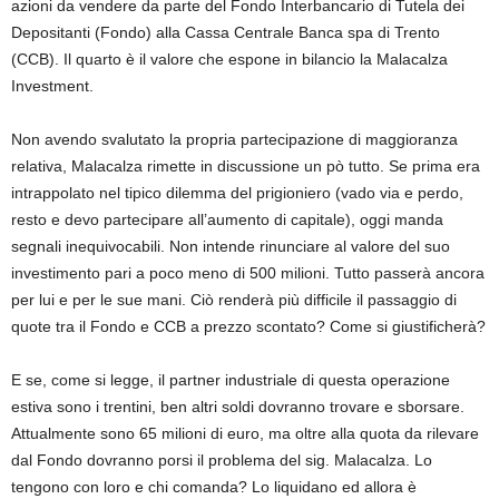
azioni da vendere da parte del Fondo Interbancario di Tutela dei
Depositanti (Fondo) alla Cassa Centrale Banca spa di Trento
(CCB). Il quarto è il valore che espone in bilancio la Malacalza
Investment.
Non avendo svalutato la propria partecipazione di maggioranza
relativa, Malacalza rimette in discussione un pò tutto. Se prima era
intrappolato nel tipico dilemma del prigioniero (vado via e perdo,
resto e devo partecipare all’aumento di capitale), oggi manda
segnali inequivocabili. Non intende rinunciare al valore del suo
investimento pari a poco meno di 500 milioni. Tutto passerà ancora
per lui e per le sue mani. Ciò renderà più difficile il passaggio di
quote tra il Fondo e CCB a prezzo scontato? Come si giustificherà?
E se, come si legge, il partner industriale di questa operazione
estiva sono i trentini, ben altri soldi dovranno trovare e sborsare.
Attualmente sono 65 milioni di euro, ma oltre alla quota da rilevare
dal Fondo dovranno porsi il problema del sig. Malacalza. Lo
tengono con loro e chi comanda? Lo liquidano ed allora è