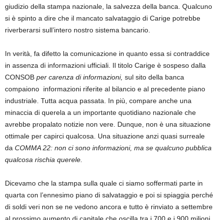
giudizio della stampa nazionale, la salvezza della banca. Qualcuno
si è spinto a dire che il mancato salvataggio di Carige potrebbe
riverberarsi sull’intero nostro sistema bancario.
In verità, fa difetto la comunicazione in quanto essa si contraddice
in assenza di informazioni ufficiali. Il titolo Carige è sospeso dalla
CONSOB
per carenza di informazioni,
sul sito della banca
compaiono informazioni riferite al bilancio e al precedente piano
industriale. Tutta acqua passata. In più, compare anche una
minaccia di querela a un importante quotidiano nazionale che
avrebbe propalato notizie non vere. Dunque, non è una situazione
ottimale per capirci qualcosa. Una situazione anzi quasi surreale
da
COMMA 22: non ci sono informazioni, ma se qualcuno pubblica
qualcosa rischia querele.
Dicevamo che la stampa sulla quale ci siamo soffermati parte in
quarta con l’ennesimo piano di salvataggio e poi si spiaggia perché
di soldi veri non se ne vedono ancora e tutto è rinviato a settembre
al prossimo aumento di capitale che oscilla tra i 700 e i 900 milioni.