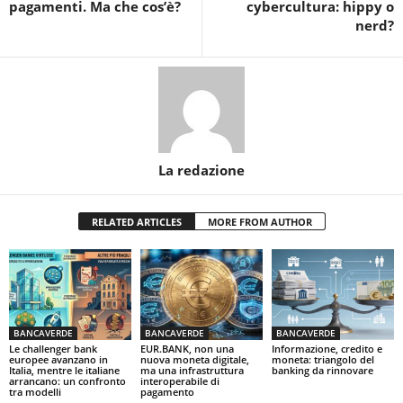
pagamenti. Ma che cos’è?
cybercultura: hippy o
nerd?
La redazione
RELATED ARTICLES
MORE FROM AUTHOR
BANCAVERDE
BANCAVERDE
BANCAVERDE
Le challenger bank
EUR.BANK, non una
Informazione, credito e
europee avanzano in
nuova moneta digitale,
moneta: triangolo del
Italia, mentre le italiane
ma una infrastruttura
banking da rinnovare
arrancano: un confronto
interoperabile di
tra modelli
pagamento