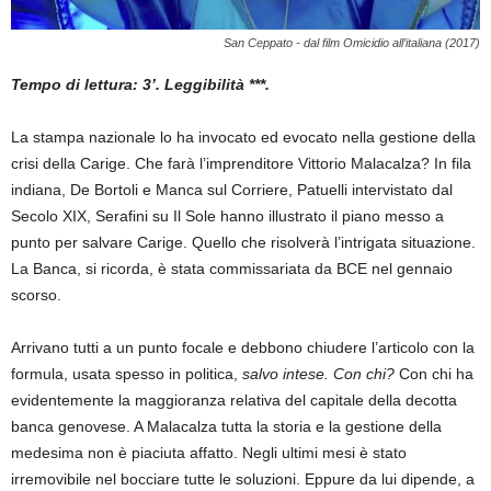
San Ceppato - dal film Omicidio all’italiana (2017)
Tempo di lettura: 3’. Leggibilità ***.
La stampa nazionale lo ha invocato ed evocato nella gestione della
crisi della Carige. Che farà l’imprenditore Vittorio Malacalza? In fila
indiana, De Bortoli e Manca sul Corriere, Patuelli intervistato dal
Secolo XIX, Serafini su Il Sole hanno illustrato il piano messo a
punto per salvare Carige. Quello che risolverà l’intrigata situazione.
La Banca, si ricorda, è stata commissariata da BCE nel gennaio
scorso.
Arrivano tutti a un punto focale e debbono chiudere l’articolo con la
formula, usata spesso in politica,
salvo intese. Con chi?
Con chi ha
evidentemente la maggioranza relativa del capitale della decotta
banca genovese. A Malacalza tutta la storia e la gestione della
medesima non è piaciuta affatto. Negli ultimi mesi è stato
irremovibile nel bocciare tutte le soluzioni. Eppure da lui dipende, a