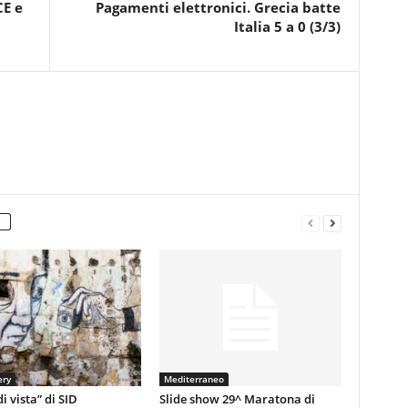
CE e
Pagamenti elettronici. Grecia batte
Italia 5 a 0 (3/3)
ery
Mediterraneo
i vista” di SID
Slide show 29^ Maratona di