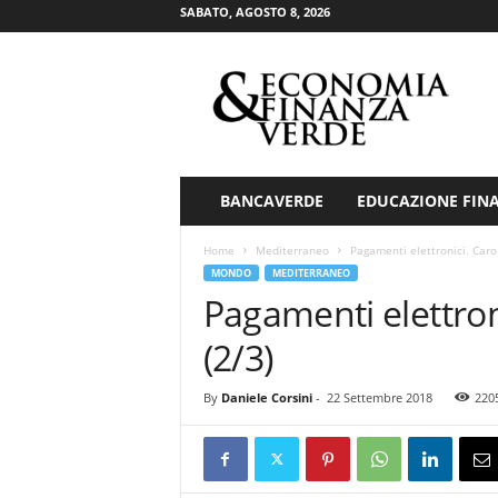
SABATO, AGOSTO 8, 2026
E
c
o
n
o
m
i
BANCAVERDE
EDUCAZIONE FIN
a
&
Home
Mediterraneo
Pagamenti elettronici. Caro 
F
MONDO
MEDITERRANEO
i
Pagamenti elettroni
n
a
(2/3)
n
z
By
Daniele Corsini
-
22 Settembre 2018
220
a
V
e
r
d