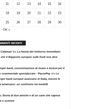
11
12
13
14
15
16
18
19
20
21
22
23
25
26
27
28
29
30
Ott »
MMENTI RECENTI
su
 Calamari
La favola del rimborso immediato:
 che il Rapporto europeo sulle frodi non dice
nger bank, concentrazione di ricavo e lezioni per il
su
o commerciale specializzato - PausePay
Le
nger bank europee avanzano in Italia, mentre le
ne arrancano: un confronto tra modelli
u
Storia di due amiche e di un cane che sapeva
e e scrivere