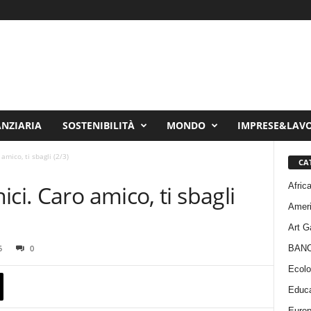
ANZIARIA
SOSTENIBILITÀ
MONDO
IMPRESE&LAV
amico, ti sbagli (2/3)
CA
Afric
ci. Caro amico, ti sbagli
Amer
Art G
BAN
5
0
Ecolo
Educa
Euro