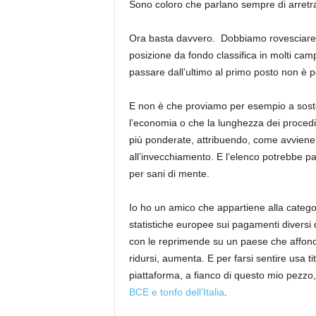
Sono coloro che parlano sempre di arretra
Ora basta davvero. Dobbiamo rovesciare la
posizione da fondo classifica in molti cam
passare dall’ultimo al primo posto non è po
E non è che proviamo per esempio a soste
l’economia o che la lunghezza dei procedi
più ponderate, attribuendo, come avviene pe
all’invecchiamento. E l’elenco potrebbe 
per sani di mente.
Io ho un amico che appartiene alla categor
statistiche europee sui pagamenti diversi d
con le reprimende su un paese che affonda i
ridursi, aumenta. E per farsi sentire usa ti
piattaforma, a fianco di questo mio pezzo,
BCE e tonfo dell’Italia
.