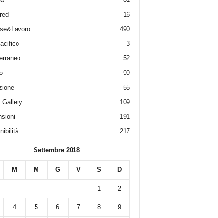
red
16
ese&Lavoro
490
acifico
3
erraneo
52
o
99
zione
55
 Gallery
109
sioni
191
ibilità
217
Settembre 2018
M
M
G
V
S
D
1
2
4
5
6
7
8
9