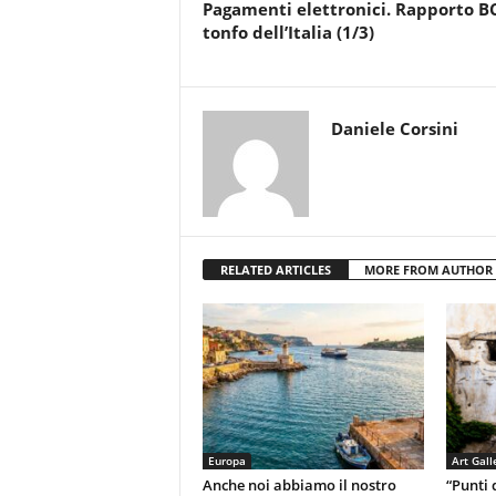
Pagamenti elettronici. Rapporto B
tonfo dell’Italia (1/3)
Daniele Corsini
RELATED ARTICLES
MORE FROM AUTHOR
Europa
Art Gall
Anche noi abbiamo il nostro
“Punti d