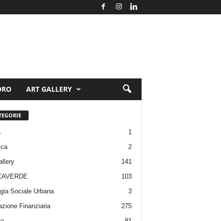
ORO
ART GALLERY
TEGORIE
a
1
ica
2
allery
141
CAVERDE
103
gia Sociale Urbana
3
zione Finanziaria
275
pa
81