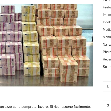
Featu
Impr
IndoP
Medit
Mond
Narra
Photo
Recen
Sosten
L
3
ia carrozze sono sempre al lavoro. Si riconoscono facilmente.