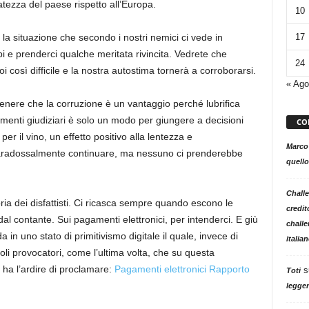
tezza del paese rispetto all’Europa.
10
 situazione che secondo i nostri nemici ci vede in
17
pi e prenderci qualche meritata rivincita. Vedrete che
24
i così difficile e la nostra autostima tornerà a corroborarsi.
« Ago
nere che la corruzione è un vantaggio perché lubrifica
menti giudiziari è solo un modo per giungere a decisioni
CO
r il vino, un effetto positivo alla lentezza e
Marco
paradossalmente continuare, ma nessuno ci prenderebbe
quello
Challe
ia dei disfattisti. Ci ricasca sempre quando escono le
credit
al contante. Sui pagamenti elettronici, per intenderci. E giù
challe
n uno stato di primitivismo digitale il quale, invece di
italia
toli provocatori, come l’ultima volta, che su questa
 ha l’ardire di proclamare:
Pagamenti elettronici Rapporto
s
Toti
legger