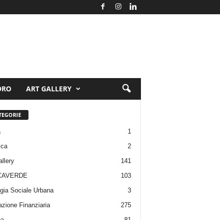
ORO
ART GALLERY
TEGORIE
a
1
ica
2
allery
141
CAVERDE
103
gia Sociale Urbana
3
zione Finanziaria
275
pa
81