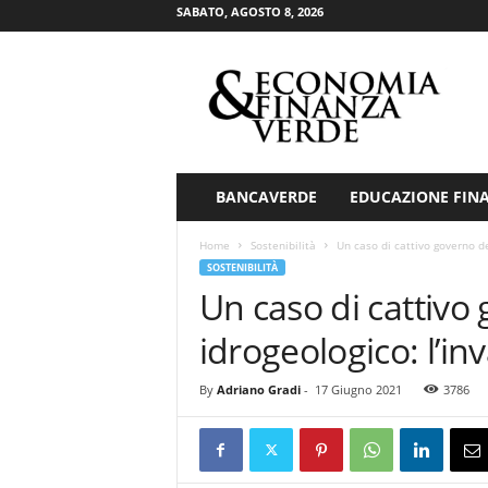
SABATO, AGOSTO 8, 2026
E
c
o
n
o
m
i
BANCAVERDE
EDUCAZIONE FIN
a
&
Home
Sostenibilità
Un caso di cattivo governo de
F
SOSTENIBILITÀ
i
Un caso di cattivo
n
a
idrogeologico: l’i
n
z
By
Adriano Gradi
-
17 Giugno 2021
3786
a
V
e
r
d