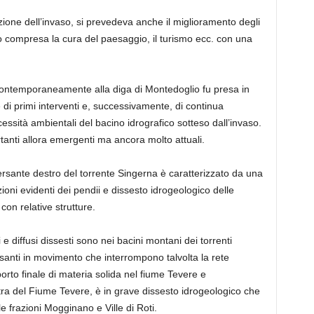
zione dell’invaso, si prevedeva anche il miglioramento degli
o compresa la cura del paesaggio, il turismo ecc. con una
i, contemporaneamente alla diga di Montedoglio fu presa in
di primi interventi e, successivamente, di continua
ssità ambientali del bacino idrografico sotteso dall’invaso.
tanti allora emergenti ma ancora molto attuali.
rsante destro del torrente Singerna è caratterizzato da una
zioni evidenti dei pendii e dissesto idrogeologico delle
con relative strutture.
 diffusi dissesti sono nei bacini montani dei torrenti
santi in movimento che interrompono talvolta la rete
orto finale di materia solida nel fiume Tevere e
stra del Fiume Tevere, è in grave dissesto idrogeologico che
le frazioni Mogginano e Ville di Roti.