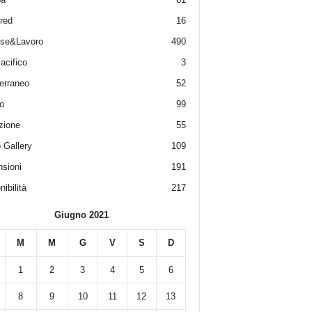
red
16
ese&Lavoro
490
acifico
3
erraneo
52
o
99
zione
55
 Gallery
109
sioni
191
ibilità
217
Giugno 2021
M
M
G
V
S
D
1
2
3
4
5
6
8
9
10
11
12
13