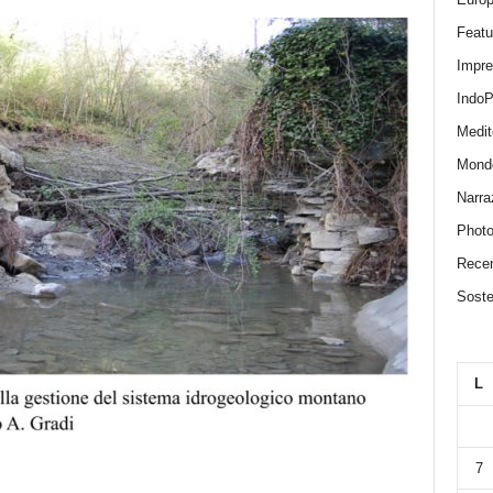
Featu
Impr
IndoP
Medit
Mond
Narra
Photo
Recen
Sosten
L
7