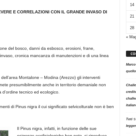
14
VERE E CORRELAZIONI CON IL GRANDE INVASO DI
21
28
« Ma
ssione del bosco, danni da esbosco, erosioni, frane,
CO
l’invaso, cronica mancanza di manutenzioni e di una linea
Marco
quello
ell’area Montalone – Modina (Arezzo) gli interventi
e pinete presumibilmente anche in territorio demaniale non
Challe
 d’ordine tecnico ed ecologico.
credit
challe
italia
menti di Pinus nigra il cui significato selvicolturale non è ben
s
Toti
legger
Il Pinus nigra, infatti, in funzione delle sue
esigenze ecofisiologiche ben note, si riproduce