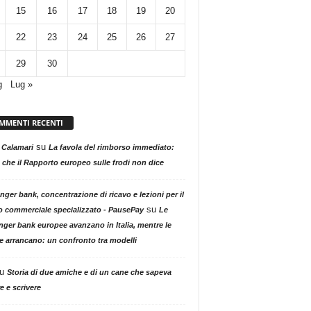
15
16
17
18
19
20
22
23
24
25
26
27
29
30
g
Lug »
MMENTI RECENTI
su
 Calamari
La favola del rimborso immediato:
 che il Rapporto europeo sulle frodi non dice
nger bank, concentrazione di ricavo e lezioni per il
su
o commerciale specializzato - PausePay
Le
nger bank europee avanzano in Italia, mentre le
ne arrancano: un confronto tra modelli
u
Storia di due amiche e di un cane che sapeva
e e scrivere