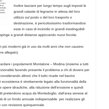
Inoltre lasciare per lungo tempo sugli imposti le
grandi cataste di legname in attesa del loro
utilizzo sul posto o del loro trasporto o
destinazione, è pericolosissimo trasformandosi
esse in caso di incendio in grandi inestinguibili
to spinge a grandi distanze appiccando nuovi focolai.
i più moderni già in uso da molti anni che non causino
re allegato).
rdare i popolamenti Montalone – Modina (insieme a tutti
ifunzionalità facendo presente il problema a chi di dovere per
onsiderando altresì che il tutto ricade nel bacino
ui ecosistema è strettamente legato alla funzionalità della
opere idrauliche, alla riduzione dell’erosione e quindi
utti pretendono acqua da Montedoglio, dall’area senese al
à di un fondo annuale indispensabile per realizzare gli
 e con revisione quinquennale.