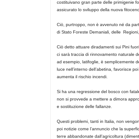
costituivano gran parte delle primigenie fo
assicurato lo sviluppo della nuova fitoceno
Ciò, purtroppo, non è avvenuto né da part
di Stato Foreste Demaniali, delle Region
Ciò detto attuare diradamenti sui Pini fuor
ci sarà traccia di rinnovamento naturale d
ad esempio, latifoglie, è semplicemente d
luce nell’interno dell’abetina, favorisce poi
aumenta il rischio incendi.
Si ha una regressione del bosco con fatale
non si provvede a mettere a dimora appropr
e sostituzione delle fallanze.
Questi problemi, tanti in Italia, non vengon
poi notizie come l’annuncio che la superfic
terre abbandonate dall’agricoltura (dimen