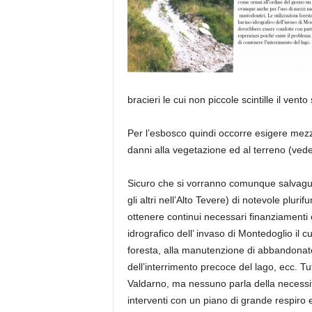
bracieri le cui non piccole scintille il ven
Per l’esbosco quindi occorre esigere mezz
danni alla vegetazione ed al terreno (vede
Sicuro che si vorranno comunque salvagua
gli altri nell’Alto Tevere) di notevole plur
ottenere continui necessari finanziamenti c
idrografico dell’ invaso di Montedoglio il c
foresta, alla manutenzione di abbandonate 
dell’interrimento precoce del lago, ecc. T
Valdarno, ma nessuno parla della necessit
interventi con un piano di grande respiro