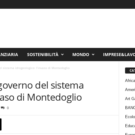
ANZIARIA
SOSTENIBILITÀ
MONDO
IMPRESE&LAV
l sistema idrogeologico: l’invaso di Montedoglio
CA
Afric
 governo del sistema
Amer
nvaso di Montedoglio
Art G
BAN
0
Ecolo
Educa
Euro