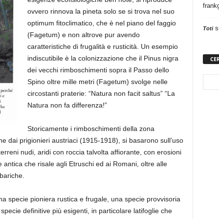
frank
ovvero rinnova la pineta solo se si trova nel suo
optimum fitoclimatico, che è nel piano del faggio
s
Toti
(Fagetum) e non altrove pur avendo
caratteristiche di frugalità e rusticità. Un esempio
indiscutibile è la colonizzazione che il Pinus nigra
CE
dei vecchi rimboschimenti sopra il Passo dello
Spino oltre mille metri (Fagetum) svolge nelle
circostanti praterie: “Natura non facit saltus” “La
Natura non fa differenza!”
Storicamente i rimboschimenti della zona
e dai prigionieri austriaci (1915-1918), si basarono sull’uso
erreni nudi, aridi con roccia talvolta affiorante, con erosioni
antica che risale agli Etruschi ed ai Romani, oltre alle
bariche.
na specie pioniera rustica e frugale, una specie provvisoria
ecie definitive più esigenti, in particolare latifoglie che