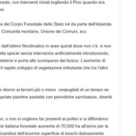
reste, con interventi mirati togliendo il Pino quando era
si.
e del Corpo Forestale dello Stato né da parte dell’Azienda
i, Comunità montane, Unione dei Comuni, ecc
i dall’ottimo fitoclimatico in aree quindi dove non c’è e non
ella specie senza intervenire artificialmente introducendo,
eleterio e porta allo scomparso del bosco. L’aumento di
 il rapido sviluppo di vegetazione infestante che tra l’altro
 ritorno ai terreni più o meno cespugliati di un tempo se
iate piantine assistite con periodiche sarchiature, diserbi
o, o non si vogliono far presenti ai politici e si diffondono
ie italiana forestale aumenta di 70.000 ha all’anno per le
ticandosi dell’enorme superficie di boschi dolosamente