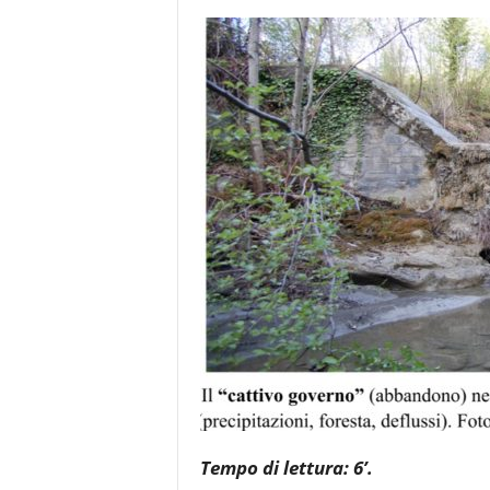
e
Tempo di lettura: 6’.