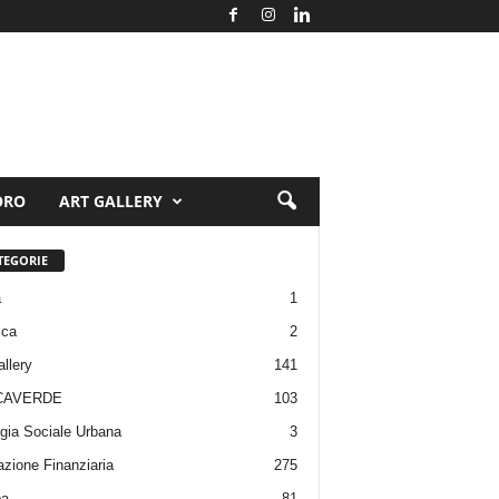
ORO
ART GALLERY
TEGORIE
a
1
ica
2
allery
141
CAVERDE
103
gia Sociale Urbana
3
zione Finanziaria
275
pa
81