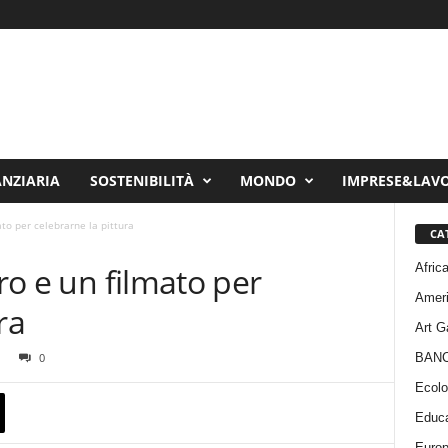
ANZIARIA
SOSTENIBILITÀ
MONDO
IMPRESE&LAV
ato per celebrarne la pittura
CA
Afric
bro e un filmato per
Amer
ra
Art G
BAN
0
Ecolo
Educa
Euro