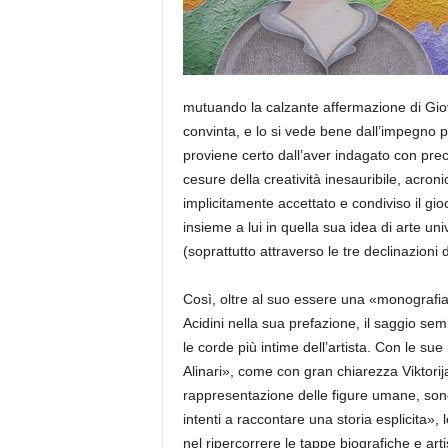
mutuando la calzante affermazione di Gi
convinta, e
lo si
vede bene dall’impegno pro
proviene certo dall’aver indagato con precisi
ce
sure della creatività inesauribile, acron
implicitamente accettato e condiviso il gi
insieme a lui in quella sua idea di arte un
(soprattutto attraverso le tre declinazioni d
Così, oltre al
suo essere una «monografia 
Acidini nella sua prefazione, il saggio sem
le corde più intime dell’artista. Con le sue 
Alinari», come con gran chiarezza Viktorij
rappr
esentazione delle figure umane
, son
intenti a raccontare una storia esplicita», 
nel ripercorrere le tappe biografiche e arti