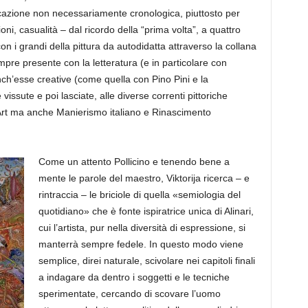
cazione non necessariamente cronologica, piuttosto per
zioni, casualità – dal ricordo della “prima volta”, a quattro
con i grandi della pittura da autodidatta attraverso la collana
mpre presente con la letteratura (e in particolare con
nch’esse creative
(come quella con Pino Pini e la
vissute e poi lasciate, alle diverse correnti pittoriche
Art ma anche Manierismo italiano e Rinascimento
Come
un attento Pollicino e tenendo bene a
mente le parole del maestro, Viktorija ricerca – e
rintraccia – le briciole di quella
«
semiologia del
quotidiano» che è fonte ispiratrice unica di Alinari,
cui l’artista, pur nella diversità di espressione, si
manterr
à sempre fedele. In questo modo viene
semplice, direi naturale, scivolare nei capitoli finali
a indagare da dentro i soggetti e le tecniche
sperimentate, cercando di scovare l’uomo