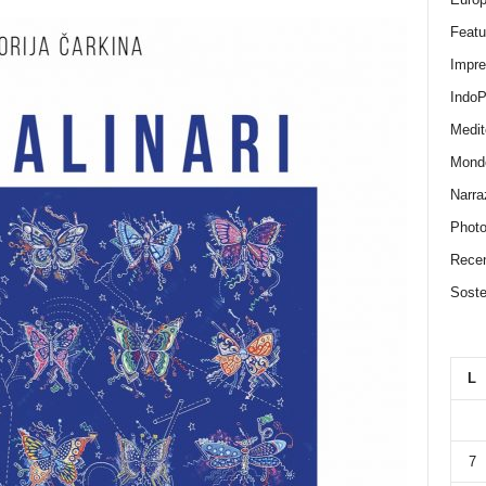
Featu
Impr
IndoP
Medit
Mond
Narra
Photo
Recen
Sosten
L
7