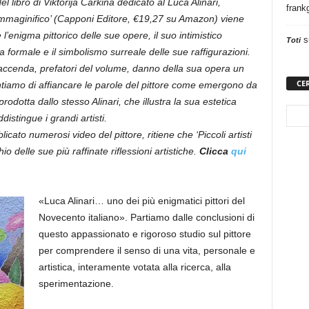
 libro di Viktorija Carkina dedicato al Luca Alinari,
frank
’immaginifico’ (Capponi Editore, €19,27 su Amazon) viene
e l’enigma pittorico delle sue opere, il suo intimistico
s
Toti
za formale e il simbolismo surreale delle sue raffigurazioni.
 Faccenda, prefatori del volume, danno della sua opera un
CE
ntiamo di affiancare le parole del pittore come emergono da
rodotta dallo stesso Alinari, che illustra la sua estetica
istingue i grandi artisti.
cato numerosi video del pittore,
ritiene che ‘Piccoli artisti
delle sue più raffinate riflessioni artistiche.
Clicca
qui
«
Luca Alinari… uno dei più enigmatici pittori del
Novecento italiano». Partiamo dalle conclusioni di
questo
appassionato e rigoroso studio sul pittore
per comprendere il senso di una vita, personale e
artistica, interamente votata alla ricerca, alla
sperim
entazione.