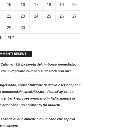
15
16
17
18
19
20
22
23
24
25
26
27
29
30
g
Lug »
MMENTI RECENTI
su
 Calamari
La favola del rimborso immediato:
 che il Rapporto europeo sulle frodi non dice
nger bank, concentrazione di ricavo e lezioni per il
su
o commerciale specializzato - PausePay
Le
nger bank europee avanzano in Italia, mentre le
ne arrancano: un confronto tra modelli
u
Storia di due amiche e di un cane che sapeva
e e scrivere