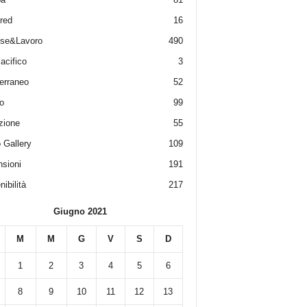
red
16
ese&Lavoro
490
acifico
3
erraneo
52
o
99
zione
55
 Gallery
109
sioni
191
ibilità
217
Giugno 2021
M
M
G
V
S
D
1
2
3
4
5
6
8
9
10
11
12
13