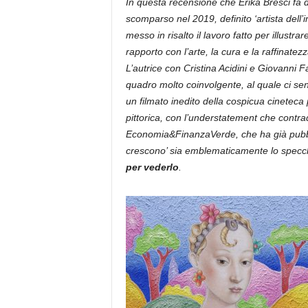
In questa recensione che Erika Bresci fa del
scomparso nel 2019, definito ‘artista dell
messo in risalto il lavoro fatto per illustrar
rapporto con l’arte, la cura e la raffinatez
L
’autrice con Cristina Acidini e Giovanni
quadro molto coinvolgente, al quale ci se
un filmato inedito della cospicua cineteca p
pittorica, con l’understatement che contradd
Economia&FinanzaVerde, che ha già pubbli
crescono’ sia emblematicamente lo specchio 
per vederlo
.