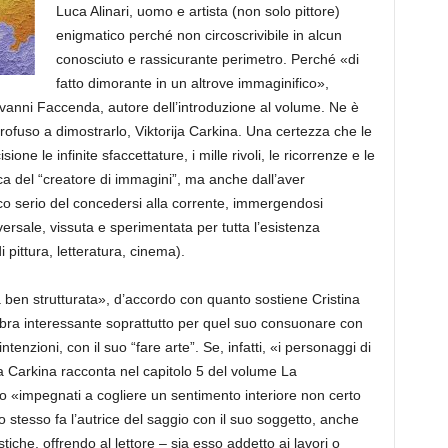
Luca Alinari, uomo e artista (non solo pittore)
enigmatico perché non circoscrivibile in alcun
conosciuto e rassicurante perimetro
. Perché «
di
fatto
dimorante in un altrove immaginifico
»,
ovanni Faccenda, a
utore dell’introduzione al volume. Ne è
fuso a dimostrarlo, Viktorija Carkina. Una certezza che le
one le infinite sfaccettature, i mille rivoli, le ricorrenze e le
ica del “creatore
di
immagini”, ma anche dall’aver
oco serio del concedersi alla corrente, immergendosi
iversale, vissuta e sperim
entata per tutta l’esistenza
i pittura, letteratura, cinema).
ben strutturata»
, d’accordo con quanto sostiene Cristina
bra int
eressante soprattutto per quel suo consuonare con
intenzioni, con il suo “fare arte”. Se, infatti, «i personaggi di
a Carkina racconta nel capitolo
5
del volume
La
o «impegnati a cogliere un sentimento interiore non certo
lo stesso fa l’autrice del saggio con il suo soggetto, anche
stiche, offren
do al lettore – sia esso addetto ai lavori o