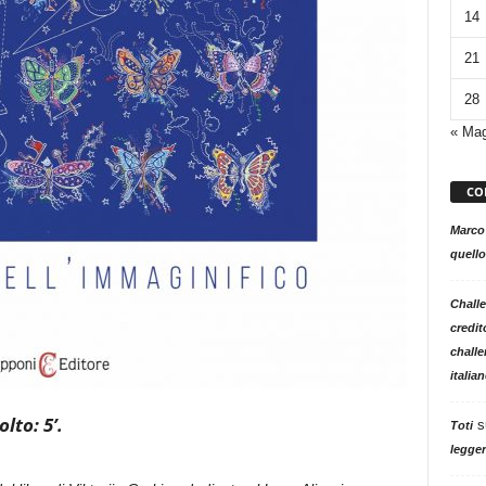
14
21
28
« Ma
CO
Marco
quello
Challe
credit
challe
italia
lto: 5’.
s
Toti
legger