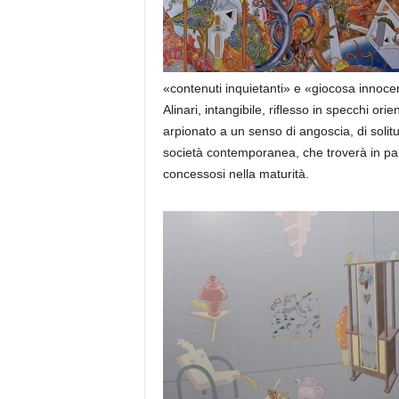
«contenuti inquietanti» e «giocosa innocenz
Alinari, intangibile, ri
flesso in specchi orie
arpionato a un senso di angoscia, di solit
società contemporanea, che troverà in part
concessosi nella maturità.