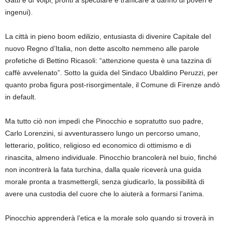
ingenui).
La città in pieno boom edilizio, entusiasta di divenire Capitale del
nuovo Regno d’Italia, non dette ascolto nemmeno alle parole
profetiche di Bettino Ricasoli: “attenzione questa è una tazzina di
caffè avvelenato”.
Sotto la guida del Sindaco Ubaldino Peruzzi, per
quanto proba figura post-risorgimentale, il Comune di Firenze
andò
in default.
Ma tutto ciò non impedì che Pinocchio e sopratutto suo padre,
Carlo Lorenzini, si avventurassero lungo un percorso umano,
letterario, politico, religioso ed economico di ottimismo e di
rinascita, almeno individuale. Pinocchio brancolerà nel
buio, finché
non incontrerà la fata turchina, dalla quale
riceverà una guida
morale pronta a trasmettergli, senza giudicarlo, la possibilità di
avere una custodia del cuore che lo aiuterà a formarsi l’anima.
Pinocchio apprenderà l’etica e la morale solo quando si troverà in