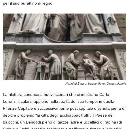
per il suo burattino di legno!
Nanni di Banco, bassorilievo, Orsanmichele
La rilettura conduce a nuovi scenari che ci mostrano Carlo
Lorenzini calarsi appieno nella realtà del suo tempo, in quella
Firenze Capitale e successivamente post capitale divenuta piena di
debiti e problemi; “la città degli acchiappacitrulli”, il Paese dei
balocchi, un Bengodi
pieno di gazze ladre e uccellaci di rapina (di
Gatti e di Volpi, pronti a speculare e trafficare a danno di poveri e