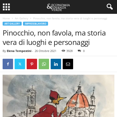
Home
Art Gallery
Pinocchio, non favola, ma storia vera di luoghi e personaggi
ART GALLERY
IMPRESE&LAVORO
Pinocchio, non favola, ma storia
vera di luoghi e personaggi
By
Elena Tempestini
-
26 Ottobre 2021
3928
0