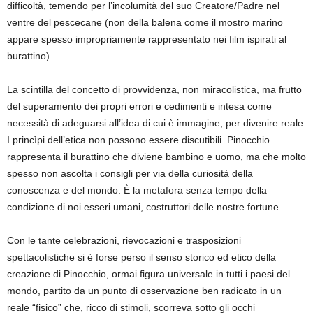
difficoltà, temendo per l’incolumità del suo Creatore/Padre nel
ventre del pescecane (non della balena come il mostro marino
appare spesso impropriamente rappresentato nei film ispirati al
burattino).
La scintilla del concetto di provvidenza, non miracolistica, ma frutto
del superamento dei propri errori e cedimenti e intesa come
necessità di adeguarsi all’idea di cui è immagine, per divenire reale.
I princìpi dell’etica non possono essere discutibili. Pinocchio
rappresenta il burattino che diviene bambino e uomo, ma che molto
spesso non ascolta i consigli per via della curiosità della
conoscenza e del mondo. È la metafora senza tempo della
condizione di noi esseri umani, costruttori delle nostre fortune.
Con le tante celebrazioni, rievocazioni e trasposizioni
spettacolistiche si è forse perso il senso storico ed etico della
creazione di Pinocchio, ormai figura universale in tutti i paesi del
mondo, partito da un punto di osservazione ben radicato in un
reale “fisico” che, ricco di stimoli, scorreva sotto gli occhi