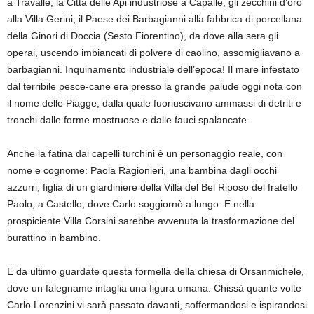
a Travalle, la Città delle Api industriose a Capalle, gli zecchini d’oro
alla Villa Gerini, il Paese dei Barbagianni alla fabbrica di porcellana
della Ginori di Doccia (Sesto Fiorentino), da dove alla sera gli
operai, uscendo imbiancati di polvere di caolino, assomigliavano a
barbagianni. Inquinamento industriale dell’epoca!
Il mare infestato
dal terribile pesce-cane era presso la grande palude oggi nota con
il nome delle Piagge, dalla quale fuoriuscivano ammassi di detriti e
tronchi dalle forme mostruose e dalle fauci spalancate.
Anche la fatina dai capelli turchini è un personaggio reale, con
nome e cognome: Paola Ragionieri, una bambina dagli occhi
azzurri, figlia di un giardiniere della Villa del Bel Riposo del fratello
Paolo, a Castello, dove Carlo soggiornò a lungo. E nella
prospiciente Villa Corsini sarebbe avvenuta la trasformazione del
burattino in bambino.
E da ultimo guardate questa formella della chiesa di Orsanmichele,
dove un falegname intaglia una figura umana. Chissà quante volte
Carlo Lorenzini vi sarà passato davanti, soffermandosi e ispirandosi