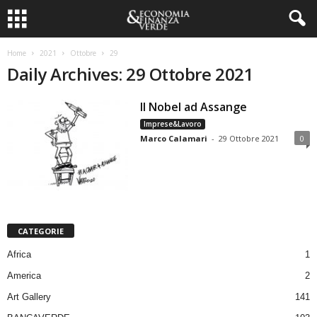
Home
2021
Ottobre
29
Daily Archives: 29 Ottobre 2021
Il Nobel ad Assange
Imprese&Lavoro
Marco Calamari
-
29 Ottobre 2021
0
CATEGORIE
Africa
1
America
2
Art Gallery
141