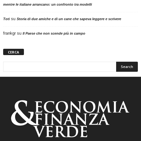
mentre le italiane arrancano: un confronto tra modelli
su
Toti
Storia di due amiche e di un cane che sapeva leggere e scrivere
frankgr
su
Il Paese che non scende più in campo
CERCA