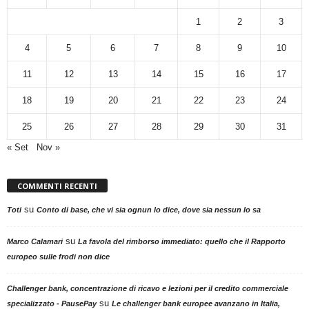
1
2
3
4
5
6
7
8
9
10
11
12
13
14
15
16
17
18
19
20
21
22
23
24
25
26
27
28
29
30
31
« Set
Nov »
COMMENTI RECENTI
su
Toti
Conto di base, che vi sia ognun lo dice, dove sia nessun lo sa
su
Marco Calamari
La favola del rimborso immediato: quello che il Rapporto
europeo sulle frodi non dice
Challenger bank, concentrazione di ricavo e lezioni per il credito commerciale
su
specializzato - PausePay
Le challenger bank europee avanzano in Italia,