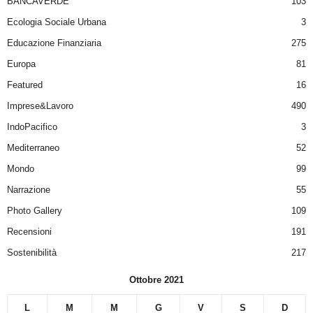
BANCAVERDE
103
Ecologia Sociale Urbana
3
Educazione Finanziaria
275
Europa
81
Featured
16
Imprese&Lavoro
490
IndoPacifico
3
Mediterraneo
52
Mondo
99
Narrazione
55
Photo Gallery
109
Recensioni
191
Sostenibilità
217
Ottobre 2021
L
M
M
G
V
S
D