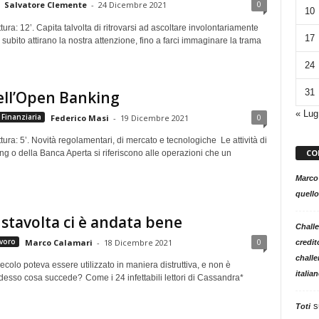
0
Salvatore Clemente
-
24 Dicembre 2021
10
tura: 12’. Capita talvolta di ritrovarsi ad ascoltare involontariamente
17
 subito attirano la nostra attenzione, fino a farci immaginare la trama
24
31
ell’Open Banking
« Lug
0
Finanziaria
Federico Masi
-
19 Dicembre 2021
tura: 5’. Novità regolamentari, di mercato e tecnologiche Le attività di
CO
g o della Banca Aperta si riferiscono alle operazioni che un
Marco
quello
: stavolta ci è andata bene
Challe
0
voro
Marco Calamari
-
18 Dicembre 2021
credit
challe
secolo poteva essere utilizzato in maniera distruttiva, e non è
italia
desso cosa succede? Come i 24 infettabili lettori di Cassandra*
s
Toti