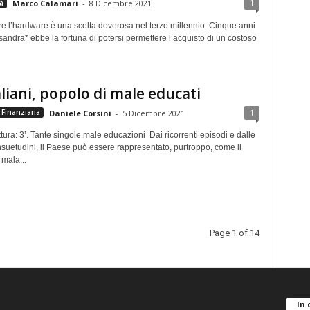
1
à
Marco Calamari
-
8 Dicembre 2021
e l’hardware è una scelta doverosa nel terzo millennio. Cinque anni
ndra* ebbe la fortuna di potersi permettere l’acquisto di un costoso
aliani, popolo di male educati
1
Finanziaria
Daniele Corsini
-
5 Dicembre 2021
tura: 3’. Tante singole male educazioni Dai ricorrenti episodi e dalle
suetudini, il Paese può essere rappresentato, purtroppo, come il
mala...
Page 1 of 14
In 