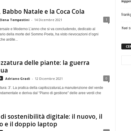
legger
 Babbo Natale e la Coca Cola
frank
1
Elena Tempestini
-
14 Dicembre 2021
s
Toti
ersale e Moderno L’anno che si va concludendo, dedicato al
ario della morte del Sommo Poeta, ha visto rievocazioni d’ogni
he ardite...
CE
zzatura delle piante: la guerra
nua
0
à
Adriano Gradi
-
12 Dicembre 2021
tura: 3’. La pratica della capitozzatura ​La manutenzione del verde
ndamentale e deriva dal “Piano di gestione” delle aree verdi che
 di sostenibilità digitale: il nuovo, il
o e il doppio laptop