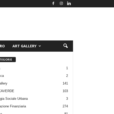
ORO
ART GALLERY
TEGORIE
a
1
ica
2
allery
141
CAVERDE
103
gia Sociale Urbana
3
zione Finanziaria
274
pa
81