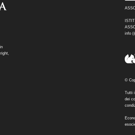
ASSO
ISTI
ASSO
info 
in
right,
© Cop
Tutti 
dei co
condiz
Econo
esoci