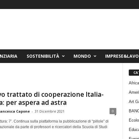
NZIARIA
SOSTENIBILITÀ
MONDO
IMPRESE&LAV
CA
Afric
Amer
vo trattato di cooperazione Italia-
a: per aspera ad astra
Art G
BAN
0
rancesca Capone
-
31 Dicembre 2021
Ecolo
tura: 7’. Continua sulla piattaforma la pubblicazione di “pillole” di
rnazionale da parte di professori e ricercatori della Scuola di Studi
Educa
Euro