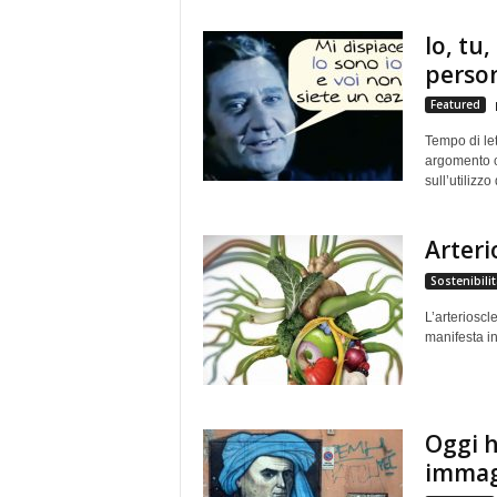
e
Io, tu,
person
Featured
Tempo di let
argomento c
sull’utilizzo
Arteri
Sostenibilit
L’arterioscl
manifesta in
Oggi h
immagi