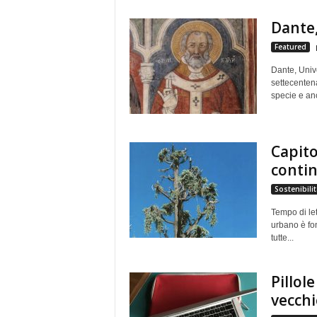
Dante,
Featured
Dante, Univ
settecenten
specie e anc
Capito
conti
Sostenibilit
Tempo di let
urbano è fo
tutte...
Pillole
vecchi