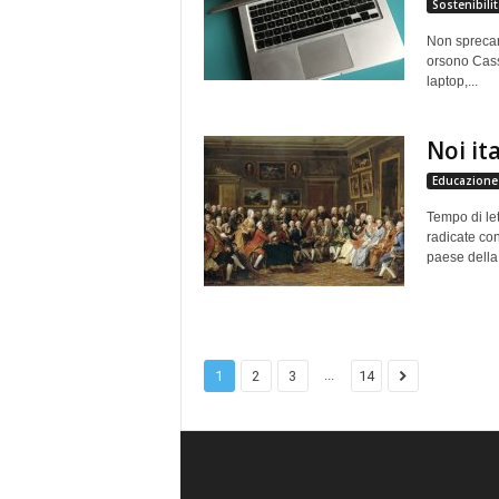
Sostenibilit
Non sprecar
orsono Cassa
laptop,...
Noi it
Educazione 
Tempo di let
radicate con
paese della 
...
1
2
3
14