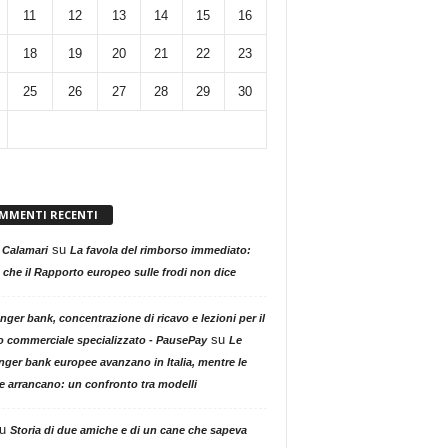
11
12
13
14
15
16
18
19
20
21
22
23
25
26
27
28
29
30
MMENTI RECENTI
su
 Calamari
La favola del rimborso immediato:
 che il Rapporto europeo sulle frodi non dice
nger bank, concentrazione di ricavo e lezioni per il
su
o commerciale specializzato - PausePay
Le
nger bank europee avanzano in Italia, mentre le
ne arrancano: un confronto tra modelli
u
Storia di due amiche e di un cane che sapeva