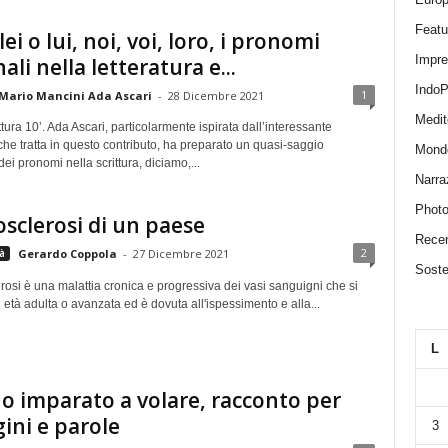
Featu
 lei o lui, noi, voi, loro, i pronomi
Impr
ali nella letteratura e...
IndoP
1
Mario Mancini Ada Ascari
-
28 Dicembre 2021
Medit
tura 10’. Ada Ascari, particolarmente ispirata dall’interessante
he tratta in questo contributo, ha preparato un quasi-saggio
Mond
 dei pronomi nella scrittura, diciamo,...
Narra
Photo
osclerosi di un paese
Recen
2
à
Gerardo Coppola
-
27 Dicembre 2021
Sosten
erosi è una malattia cronica e progressiva dei vasi sanguigni che si
 età adulta o avanzata ed è dovuta all'ispessimento e alla...
L
o imparato a volare, racconto per
ni e parole
3