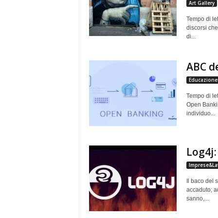
Art Gallery
Tempo di let
discorsi che
di...
ABC d
Educazione 
Tempo di let
Open Bankin
individuo...
Log4j 
Imprese&La
Il baco del 
accaduto; a
sanno,...