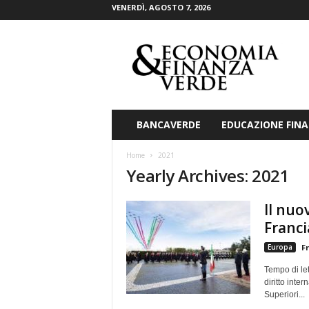
VENERDÌ, AGOSTO 7, 2026
E
c
o
n
o
m
i
BANCAVERDE
EDUCAZIONE FINA
a
&
Home
2021
F
Yearly Archives: 2021
i
n
Il nuo
a
n
Franci
z
Europa
F
a
V
Tempo di let
e
diritto inte
r
Superiori...
d