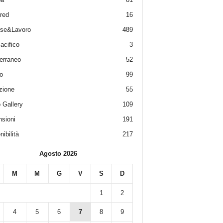
red
16
ese&Lavoro
489
acifico
3
erraneo
52
o
99
zione
55
 Gallery
109
sioni
191
ibilità
217
Agosto 2026
M
M
G
V
S
D
1
2
4
5
6
7
8
9