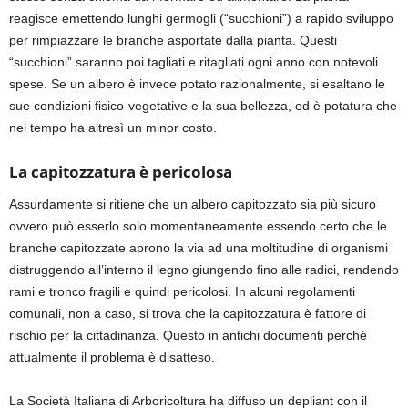
reagisce emettendo lunghi germogli
(“
succhio
ni”)
a
rapido sviluppo
per
rimpiazzare le branche asportate
dalla pianta.
Q
uesti
“succhioni”
saranno poi tagliati e ritagliati ogni anno con notevoli
spese.
Se
un albero è invece potato razionalmente, si es
altano le
sue condizioni fisico-
vegetative e la sua bellezza, ed è potatura che
nel tempo ha altresì un minor costo.
La capitozzatura è pericolosa
Assurdamente si ritiene che un albero
capitozzato
sia più sicuro
ovvero può esserlo solo momentaneamente essendo certo che le
branche
capitozzate
aprono la via ad una moltitudine di organismi
distruggendo all’interno il legno giungendo fino alle radici
,
rendendo
rami e tronco fragili e quindi pericolosi.
I
n alcuni regolamenti
comunali
,
non a caso
,
si trova che la
capitozzatura
è
fattore di
rischio per la cittadinanza.
Q
uesto in antichi documenti perché
attualmente il problema è disatteso.
La Società Italiana di Arboricoltura ha diffuso un depliant con il