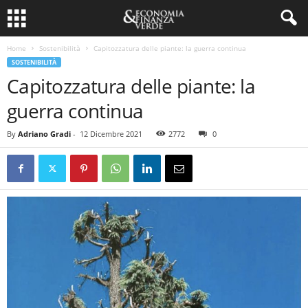
Home
Sostenibilità
Capitozzatura delle piante: la guerra continua
SOSTENIBILITÀ
Capitozzatura delle piante: la
guerra continua
By
Adriano Gradi
-
12 Dicembre 2021
2772
0