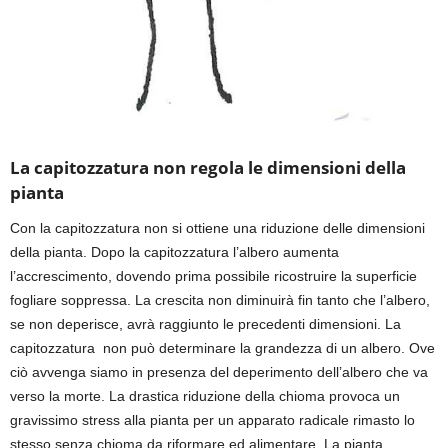
La capitozzatura non regola le dimensioni della
pianta
Con la capitozzatura non si ottiene una riduzione delle dimensioni
della pianta
. D
opo la capitozzatura l’albero aumenta
l’accrescimento, dovendo prima
possibile ricostruire la superficie
fogliare soppressa. La crescita
non diminuirà fin tanto che l’albero,
se non deperisce, avrà raggiunto le precedenti dimensioni.
La
capitozzatura non può determinare la grandezza di un albero.
O
ve
ciò avvenga siamo in presenza del
deperimento
dell’albero che va
verso la morte.
L
a drastica riduzione della chioma provoca un
gravissimo stress alla pianta per un apparato radicale rimasto lo
stesso senza chioma da riformare
ed alimentare
.
L
a pianta