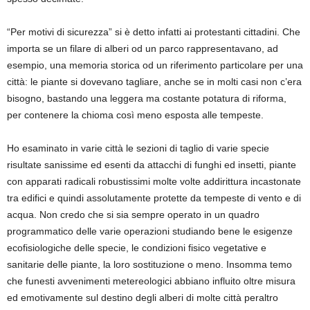
“
Per motivi di sicurezza
” si è detto infatti ai
protestanti cittadini. Che
importa se un filare di alberi od un parco rappresentavano, ad
esempio, una memoria storica od un riferimento particolare per una
città:
le piante si dovevano tagliare, anche se in molti casi non c’era
bisogno,
bastando una leggera
ma costante potatura di riforma,
per contenere la chioma così meno esposta alle tempeste.
H
o esaminato in varie città le
sezioni di taglio
di varie specie
risultate
sanissime
ed esenti da attacchi di funghi ed insetti, piante
con
apparati radicali robustissimi
molte volte addirittura
incastonate
tra edifici
e quindi assolutamente protette da tempeste di vento e
di
acqua
.
N
on credo che si sia sempre operato in un quadro
programmatico delle varie operazioni
studiando bene le esigenze
eco
fisiologiche delle specie, le condizioni fisico vegetative e
sanitarie delle piante, la loro sostituzione o meno.
I
nsomma temo
che
funesti
avvenimenti metereologici abbiano influito oltre misura
ed emotivamente sul destino degli alberi di molte città peraltro