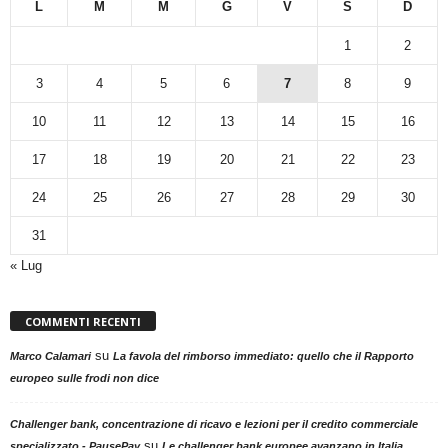
L
M
M
G
V
S
D
1
2
3
4
5
6
7
8
9
10
11
12
13
14
15
16
17
18
19
20
21
22
23
24
25
26
27
28
29
30
31
« Lug
COMMENTI RECENTI
su
Marco Calamari
La favola del rimborso immediato: quello che il Rapporto
europeo sulle frodi non dice
Challenger bank, concentrazione di ricavo e lezioni per il credito commerciale
su
specializzato - PausePay
Le challenger bank europee avanzano in Italia,