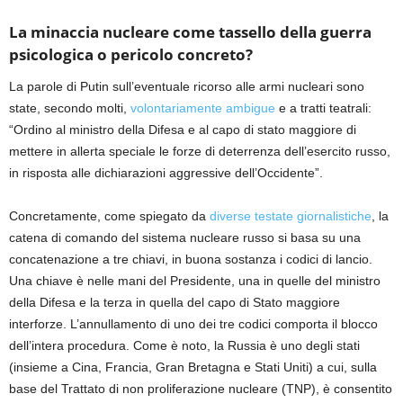
La minaccia nucleare come tassello della g
uerra
psicologica o pericolo concreto?
La parole di Putin sull’eventuale ricorso alle armi nucleari sono
state, secondo molti,
volontariamente ambigue
e a tratti teatrali:
“
Ordino al ministro della Difesa e al capo di stato maggiore di
mettere in allerta speciale le forze di deterrenza dell’esercito russo,
in risposta alle dichiarazioni aggressive dell’Occidente
”
.
Concretamente, come spiegato da
diverse testate giornalistiche
,
la
catena di comando del sistema nucleare russo si basa su una
concatenazione a tre chiavi, in buona sostanza i codici di lancio.
Una chiave è nelle mani del Presidente, una in quelle del ministro
della Difesa e la terza in quella del capo di Stato maggiore
interforze. L’annullamento di uno dei tre codici comporta il blocco
dell’intera procedura
.
Come è noto, la
Russia
è uno degli stati
(
insieme a Cina, Francia, Gran Bretagna e Stati Uniti
) a cui, sulla
base del
Trattato di non proliferazione nucleare
(TNP), è consenti
to