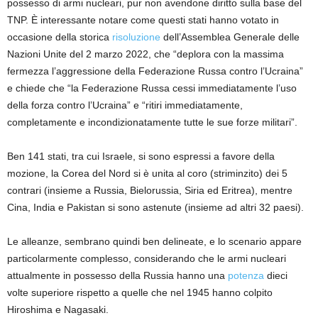
possesso di armi nucleari, pur non avendone diritto sulla base del
TNP.
È interessante notare come questi stati hanno votato in
occasione della storica
risoluzione
dell’Assemblea Generale delle
Nazioni Unite del 2 marzo 2022, c
he “
deplora con la massima
fermezza l’aggressione della Federazione Russa contro l’Ucraina
”
e chiede che
“
la Federazione Russa cessi immediatamente l’uso
della forza contro l’Ucraina
”
e
“
ritiri immediatamente,
completamente e incondizionatamente tutte le sue forze militari
”
.
Ben
141 stati, tra cui Israele,
si sono espressi
a favore della
mozione, la Corea del Nord si è unita
al coro (striminzito) dei
5
contrari (insieme a Russia, Bielorussia, Siria ed Eritrea),
mentre
Cina, India e Pakistan si sono astenute (insieme ad altri 32 paesi).
Le alleanze, sembrano quindi
ben delineate
,
e lo scenario appare
particolarmente complesso, considerando che
le armi nucleari
attualmente in possesso della Russia hanno una
potenza
dieci
volte superiore rispetto a quelle che nel 1945 hanno colpito
Hiroshima e Nagasaki.