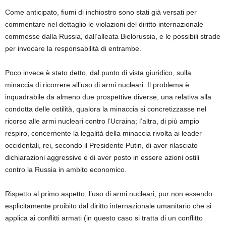
Come anticipato, fiumi di inchiostro sono stati
già versati
per
commentare nel dettaglio le violazioni del diritto internazionale
commesse dalla Russia, dall’alleata Bielorussia,
e
le possibili strade
per invocare la responsabilità di entrambe.
Poco invece è stato detto, dal punto di vista giuridico, sulla
minaccia di ricorrere all’uso di armi nucleari.
Il problema è
inquadrabile da almeno due prospettive diverse, una relativa alla
condotta delle ostilità, qualora la minaccia si concretizzasse nel
ricorso alle armi nucleari contro l’Ucraina
;
l’altra
,
di più ampio
respiro,
concernente la
legalità della minaccia rivolta
ai leader
occidentali, rei
, secondo il Presidente Putin,
di aver rilasciato
dichiarazioni aggressive e di aver posto in essere azioni ostili
contro la Russia in ambito economico.
Rispetto al primo
aspetto
, l’uso di armi nucleari, pur non essendo
esplicitamente proibito dal
diritto internazionale umanitario
che si
applica ai conflitti armati (in questo caso si tratta di un conflitto