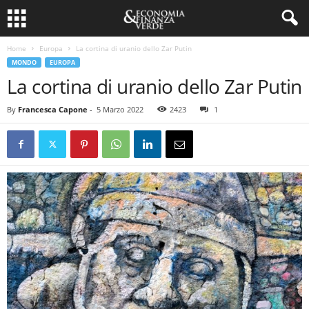
Home
Europa
La cortina di uranio dello Zar Putin
MONDO
EUROPA
La cortina di uranio dello Zar Putin
By
Francesca Capone
-
5 Marzo 2022
2423
1