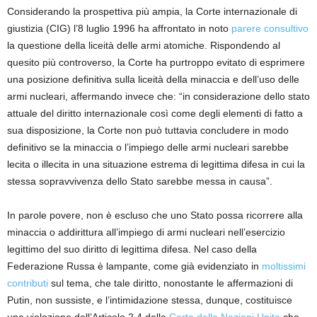
Considerando la
prospettiva più ampia,
la Corte internazionale di
giustizia (CIG) l’8 luglio 1996 ha affrontato in noto
parere consultivo
l
a questione della liceità
delle armi
atomic
he
.
Rispondendo al
quesito più controverso, la
Corte
ha purtroppo evitato di esprimere
una posizione definitiva sulla liceità della minaccia e dell’uso delle
armi nucleari
, affermando invece che:
“i
n considerazione dello stato
attuale del diritto internazionale così come degli elementi di fatto a
sua disposizione, la Corte non può tuttavia concludere in modo
definitivo se la minaccia o l’impiego delle armi nucleari sarebbe
lecita o illecita
in una situazione estrema di legittima difesa in cui la
stessa sopravvivenza dello Stato sarebbe messa in caus
a
”
.
In parole povere, non è escluso che uno Stato possa ricorrere alla
minaccia o addirittura all’impiego di armi nucleari nell’esercizio
legittimo del suo diritto di legittima difesa. Nel caso della
Federazione Russa è lampante, come già
evidenziato
in
moltissimi
contributi
sul tema
, che tale diritto
, nonostante le affermazioni di
Putin,
non sussiste
, e l
’intimidazione
stessa, dunque, costituisce