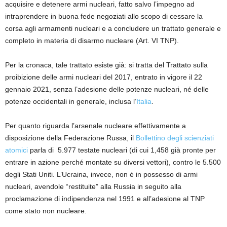
acquisi
r
e e dete
ner
e armi nucleari
, fatto salvo l’impegno ad
intraprendere in buona fede negoziati allo scopo di cessare la
corsa agli armamenti nucleari e a concludere un trattato generale e
completo in materia di disarmo nucleare
(Art. VI TNP).
Per la cronaca, tale trattato esiste già
:
si tratta del
Trattato sulla
proibizione delle armi nucleari del 2017
, entrato in vigore il 22
gennaio 2021, senza l’adesione delle potenze nucleari
, né delle
potenze occidentali in generale, inclusa l’
Italia
.
Per quanto riguarda l’arsenale nucleare effettivamente a
disposizione della Federazione Russa, il
Bollettino degli scienziati
atomici
parla di
5
.
977
testate nucleari (di cui
1,458
già pronte per
entrare in azione perché montate su diversi vettori), contro le 5.500
degli Stati Uniti.
L’Ucraina, invece, non è in possesso di armi
nucleari,
avendole “restituite” alla Russia in seguito alla
proclamazione di indipendenza nel 1991 e all’adesione al TNP
come stato non nucleare.