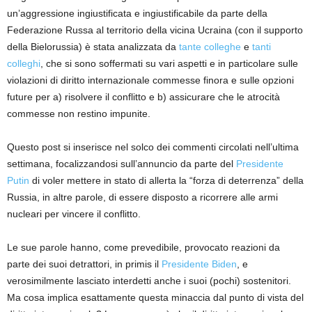
un’aggressione ingiustificata e ingiustificabile da parte della
Federazione Russa al territorio della vicina Ucraina (con il supporto
della Bielorussia) è stata analizzata da
tante colleghe
e
tanti
colleghi
, che si sono soffermati su vari aspetti e in particolare sulle
violazioni di diritto internazionale commesse finora e sulle opzioni
future per a) risolvere il conflitto e b)
assicurare che le atrocità
commesse non restino impunite.
Questo post si inserisce nel solco dei commenti circolati nell’ultima
settimana, focalizzandosi sull
’annuncio
da parte del
Presidente
Putin
di
voler
mettere in stato di allerta la “forza di deterrenza” della
Russia, in altre parole, di essere disposto a ricorrere
alle armi
nucleari per vincere il conflitto.
Le sue parole hanno, come prevedibile, provocato reazioni da
parte dei suoi detrattor
i,
in primis il
Presidente
Biden
,
e
verosimilmente lasciato interdetti anche i suoi (pochi) sostenitori.
Ma cosa implica esattamente
questa minaccia
dal punto di vista del