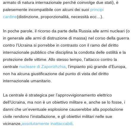
armato di natura internazionale perché coinvolge due stati)
, è
palesemente incompatibile con alcuni dei suoi
principi
cardine
(distinzione, proporzionalità, necessità
ecc
…).
In poche parole,
il ricorso da parte della
Russia alle armi nucleari (o
in generale
alle armi
di distruzione di massa) nel corso della guerra
contro l’Ucraina si porrebbe in contrasto con il ramo del diritto
internazionale pubblico che disciplina la condotta delle ostilità e la
protezione delle vittime
.
Allo stesso tempo,
l’attacco contro la
centrale
nucleare di
Zaporizhzhia
, l’impianto più grande d’Europa,
non ha alcuna giustificazione dal punto di vista del diritto
internazionale umanitario.
La centrale è strategica per l’approvvigionamento elettrico
dell’Ucraina, ma non è un obiettivo militare e
,
anche se lo fosse
,
i
danni che un’eventuale esplosione causerebbe alla popolazione
civile rendono l’installazione
,
e gli obiettivi militari nelle sue
vicinanze
,
assolutamente
inattaccabili
.