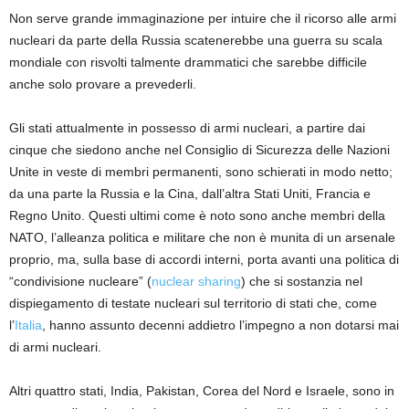
Non serve grande immaginazione per intuire che
il ricorso alle armi
nucleari da parte della Russia scatenerebbe una guerra su scala
mondiale con risvolti talmente drammatici che sarebbe difficile
anche solo provare
a prevederli.
Gli stati attualmente in possesso di armi nucleari,
a partire dai
cinque che siedono anche nel Consiglio di Sicurezza delle Nazioni
Unite in veste di membri permanenti, sono schierati in modo netto;
da una parte la Russia e la Cina, dall’altra Stati Uniti, Francia e
Regno Unito.
Questi ultimi come è noto sono anche membri della
NATO, l’alleanza politica e militare che non è munita di un arsenale
proprio, ma, sulla base di accordi interni, porta avanti una politica di
“condivisione nucleare” (
nuclear
sharing
) che si sostanzia nel
dispiegamento di testate nucleari sul territorio di stati che
, come
l’
Italia
, hanno assunto decenni addietro l’impegno a non dotarsi mai
di armi nucleari
.
Altr
i
quattro stati, India, Pakistan, Corea del Nord e Israele, sono in