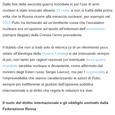
Dalla fine della seconda guerra mondiale in poi l’uso di armi
nucleari è stato invocato almeno
19 volte
, e n
on si tratta della prima
volta che la Russia
r
icorre
alla minaccia nucleare
,
per esempio nel
2015
Putin ha dichiarato ad un’emittente russa che l’escalation
nucleare era un’opzione sul tavolo all’indomani dell’
annessione
(sempre illegale)
della Crimea l’anno precedente.
Il dubbio che non si
tratti solo di retorica (o di un riferimento poco
velato all’ideologia della
Guerra Fredda
) si sta insinuando sempre
di più
, non tanto per ragioni razionali (
un’eventuale
terza guerra
mondiale
sarebbe nucleare e devastante, come affermato dal
ministro degli Esteri russo
Sergei
Lavrov
), ma per l’
irrazionalità
e
l’imprevedibilità che stanno caratterizzando le azioni di Putin
,
sempre più indifferente al
giudizio dell’opinione pubblica
internazionale
e al diritto che regola le relazioni tra stati.
Il ruolo del diritto internazionale e gli obblighi contratti dalla
Federazione Russa