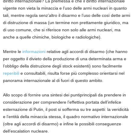
diritto internazionale
? La premessa è c
he
il
diritto internazionale
vigente
non
vieta la minaccia e l’uso delle
armi nucleari
in quanto
tali
, mentre
regola
senz’altro
il disarmo e l’uso delle così dette armi
di distruzione di mass
a (
un termine non prettamente giuridico, ma
di uso comune, che si riferisce non solo alle armi nucleari, ma
anche a quelle chimiche, biologiche e
radiologiche
)
.
Mentre le
informazioni
relative agli accordi di disarmo
(
che
h
anno
per oggetto il divieto della produzione di una determinata arma e
l’obbligo della distruzione degli stock esistenti
)
sono facilmente
reperibili
e consultabili,
risulta
forse
più complesso orientarsi nel
panorama internazionale al di fuori di questo ambito.
Allo scopo di fornire una
sintesi
de
i punti
principali da prendere in
considerazione per comprendere l’effettiva portata
dell’infelice
esternazione
di Putin, il post si
sofferma su tre aspetti: la veridicità
e l’entità
della minaccia stessa,
il quadro normativo internazionale
(oltre
a
gli accordi di disarmo)
e infine le
possibili conseguenze
dell’escalation nucleare.