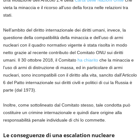
una violazione
dell’Articolo 2.4 della
Carta delle Nazioni Unite
che
vieta la minaccia e il ricorso all’uso della forza nelle relazioni tra
stati.
Nell’ambito del diritto internazionale dei diritti umani, invece, la
questione
della compatibilità della minaccia e
del
l’uso di armi
nucleari con il quadro normativo vigente
è
stata
risolta in modo
netto
grazie
al
r
ecente
contributo del Comitato ONU sui diritti
umani. Il 30 ottobre 2018, il Comitato
ha chiarito
che la minaccia e
l’uso di armi di distruzione di massa, ed in particolare di armi
nucleari,
sono incompatibili con il diritto alla vita, sancito dall’Articolo
6 del Patto internazionale sui diritti civili e politici di cui la Russia è
parte (dal 1973).
Inoltre, come sottolineato dal Comitato stesso, tale condotta può
costituire un crimine internazionale e quindi dare
origine alla
responsabilità penale individuale di chi lo commette.
Le conseguenze d
i una
escalation nucleare