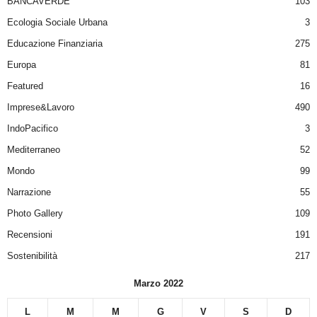
BANCAVERDE
103
Ecologia Sociale Urbana
3
Educazione Finanziaria
275
Europa
81
Featured
16
Imprese&Lavoro
490
IndoPacifico
3
Mediterraneo
52
Mondo
99
Narrazione
55
Photo Gallery
109
Recensioni
191
Sostenibilità
217
Marzo 2022
L
M
M
G
V
S
D