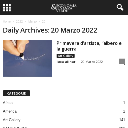
Home
2022
Marzo
20
Daily Archives: 20 Marzo 2022
Primavera d’artista, l’albero e
la guerra
Art Gallery
luca alinari
-
20 Marzo 2022
1
CATEGORIE
Africa
1
America
2
Art Gallery
141