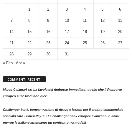
1
2
3
4
5
6
7
8
9
10
11
12
13
14
15
16
17
18
19
20
21
22
23
24
25
26
27
28
29
30
31
« Feb
Apr »
COMMENTI RECENTI
su
Marco Calamari
La favola del rimborso immediato: quello che il Rapporto
europeo sulle frodi non dice
Challenger bank, concentrazione di ricavo e lezioni per il credito commerciale
su
specializzato - PausePay
Le challenger bank europee avanzano in Italia,
mentre le italiane arrancano: un confronto tra modelli