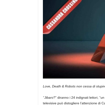
e
Love, Death & Robots non cessa di stupir
“
Jibaro
?” diranno i 24 indignati lettori, “u
televisive può distogliere l’attenzione di