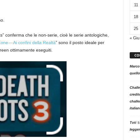
11
18
so.
25
” conferma che le non-serie, cioè le serie antologiche,
« Giu
Zone — Ai confini della Realtà
” sono il posto ideale per
green ottimamente eseguiti.
CO
Marco
quello
Challe
credit
challe
italia
s
Toti
legger