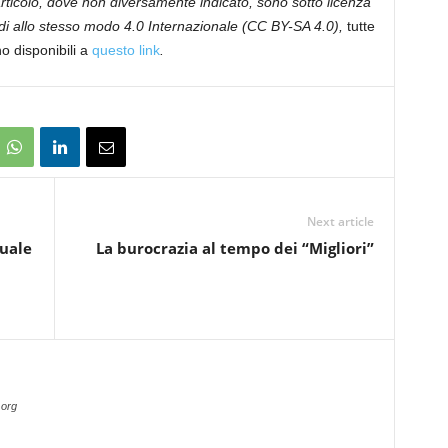
 articolo, dove non diversamente indicato, sono sotto licenza
i allo stesso modo 4.0 Internazionale (CC BY-SA 4.0),
tutte
no disponibili a
questo link
.
Next article
uale
La burocrazia al tempo dei “Migliori”
.org