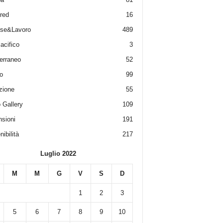
red
16
ese&Lavoro
489
acifico
3
erraneo
52
o
99
zione
55
 Gallery
109
sioni
191
ibilità
217
Luglio 2022
M
M
G
V
S
D
1
2
3
5
6
7
8
9
10