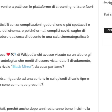
frank
venire a patti con le piattaforme di streaming, e tirare fuori
s
Toti
icibili senza complicazioni, godersi uno o più spettacoli e
CE
to del cinema, e poiché ormai, complici covid, saghe di
, vedere qualcosa di decente in una sala cinematografica è
voce
?
di Wikipedia chi avesse vissuto su un albero gli
e antologica che meriti di essere vista, dato il diradamento,
 rivale “
Black Mirror
”, da cosa partiamo?
a, riguardo ad una serie tv in cui episodi di vario tipo e
nate sono comunque presenti?
tati, perché anche dopo anni resteranno bene incisi nella