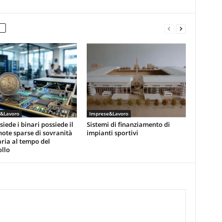
&Lavoro
Imprese&Lavoro
siede i binari possiede il
Sistemi di finanziamento di
note sparse di sovranità
impianti sportivi
ria al tempo del
llo