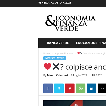
VENERDÌ, AGOSTO 7, 2026
E
c
o
n
o
m
i
BANCAVERDE
EDUCAZIONE FIN
a
&
Home
Imprese&Lavoro
? colpisce ancora: J
F
IMPRESE&LAVORO
i
? colpisce an
n
a
By
Marco Calamari
-
9 Luglio 2022
2532
n
z
a
V
e
r
d