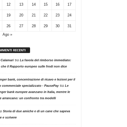
12
13
14
15
16
17
19
20
21
22
23
24
26
27
28
29
30
31
Ago »
MMENTI RECENTI
su
 Calamari
La favola del rimborso immediato:
 che il Rapporto europeo sulle frodi non dice
nger bank, concentrazione di ricavo e lezioni per il
su
o commerciale specializzato - PausePay
Le
nger bank europee avanzano in Italia, mentre le
ne arrancano: un confronto tra modelli
u
Storia di due amiche e di un cane che sapeva
e e scrivere