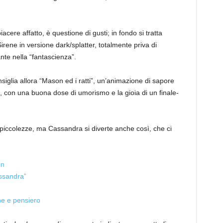
cere affatto, è questione di gusti; in fondo si tratta
 Sirene in versione dark/splatter, totalmente priva di
te nella “fantascienza”.
iglia allora “Mason ed i ratti”, un’animazione di sapore
, con una buona dose di umorismo e la gioia di un finale-
piccolezze, ma Cassandra si diverte anche così, che ci
on
ssandra”
ne e pensiero