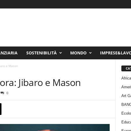
ANZIARIA
SOSTENIBILITÀ
MONDO
IMPRESE&LAV
ibaro e Mason
CA
Afric
cora: Jibaro e Mason
Amer
0
Art G
BAN
Ecolo
Educa
Euro