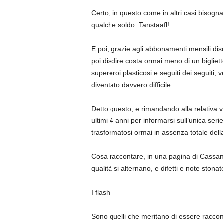
Certo, in questo come in altri casi bisogna 
qualche soldo. Tanstaafl!
E poi, grazie agli abbonamenti mensili disd
poi disdire costa ormai meno di un bigliet
supereroi plasticosi e seguiti dei seguiti
diventato davvero difficile …
Detto questo, e rimandando alla relativa 
ultimi 4 anni per informarsi sull’unica seri
trasformatosi ormai in assenza totale della
Cosa raccontare, in una pagina di Cassandr
qualità si alternano, e difetti e note sto
I flash!
Sono quelli che meritano di essere raccon