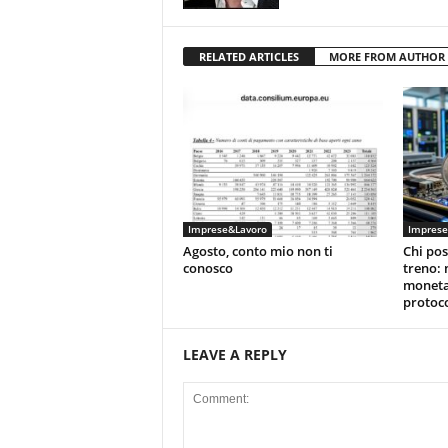
RELATED ARTICLES
MORE FROM AUTHOR
Imprese&Lavoro
Imprese
Agosto, conto mio non ti
Chi pos
conosco
treno: 
moneta
protoco
LEAVE A REPLY