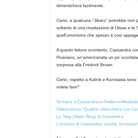
dimenticherà facilmente.
Certo, a qualcuno “Jibaro” potrebbe non pia
soltanto di una rivisitazione di Ulisse e le
quell’umorismo che spesso è così appagan
A questo lettore scontento, Cassandra cons
Pixariano, un’americanata un po’ scontata
sorpresa alla Fredrick Brown.
Certo, rispetto a Kubrik e Kurosawa sono 
volete fare?
Scrivere a Cassandra
—
Twitter
—
Mastod
Videorubrica “Quattro chiacchiere con Ca
Lo Slog (Static Blog) di Cassandra
L’archivio di Cassandra: scuola, formazio