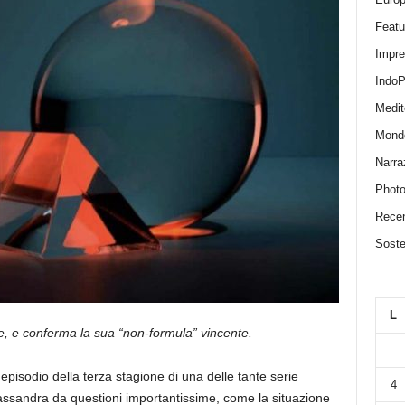
Featu
Impr
IndoP
Medit
Mond
Narra
Photo
Recen
Sosten
L
e, e conferma la sua “non-formula” vincente.
n episodio della terza stagione di una delle tante serie
4
 Cassandra da questioni importantissime, come la situazione