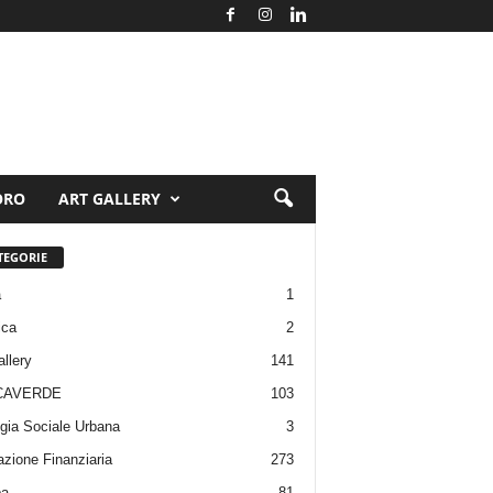
ORO
ART GALLERY
TEGORIE
a
1
ica
2
allery
141
CAVERDE
103
gia Sociale Urbana
3
zione Finanziaria
273
pa
81