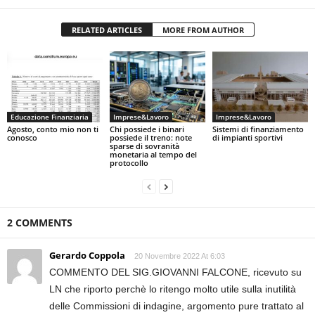
RELATED ARTICLES
MORE FROM AUTHOR
Educazione Finanziaria
Imprese&Lavoro
Imprese&Lavoro
Agosto, conto mio non ti
Chi possiede i binari
Sistemi di finanziamento
conosco
possiede il treno: note
di impianti sportivi
sparse di sovranità
monetaria al tempo del
protocollo
2 COMMENTS
Gerardo Coppola
20 Novembre 2022 At 6:03
COMMENTO DEL SIG.GIOVANNI FALCONE, ricevuto su
LN che riporto perchè lo ritengo molto utile sulla inutilità
delle Commissioni di indagine, argomento pure trattato al