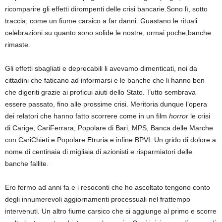
ricomparire gli effetti dirompenti delle crisi bancarie.Sono lì, sotto
traccia, come un fiume carsico a far danni. Guastano le rituali
celebrazioni su quanto sono solide le nostre, ormai poche,banche
rimaste.
Gli effetti sbagliati e deprecabili li avevamo dimenticati, noi da
cittadini che faticano ad informarsi e le banche che li hanno ben
che digeriti grazie ai proficui aiuti dello Stato. Tutto sembrava
essere passato, fino alle prossime crisi. Meritoria dunque l’opera
dei relatori che hanno fatto scorrere come in un film
horror
le crisi
di Carige, CariFerrara, Popolare di Bari, MPS, Banca delle Marche
con CariChieti e Popolare Etruria e infine BPVI. Un grido di dolore a
nome di centinaia di migliaia di azionisti e risparmiatori delle
banche fallite.
Ero fermo ad anni fa e i resoconti che ho ascoltato tengono conto
degli innumerevoli aggiornamenti processuali nel frattempo
intervenuti. Un altro fiume carsico che si aggiunge al primo e scorre