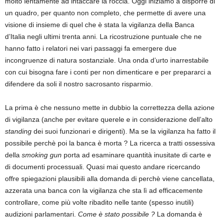
molto lentamente ad intaccare la roccia. Oggi iniziamo a disporre di
un quadro, per quanto non completo, che permette di avere una
visione di insieme di quel che è stata la vigilanza della Banca
d’Italia negli ultimi trenta anni. La ricostruzione puntuale che ne
hanno fatto i relatori nei vari passaggi fa emergere due
incongruenze di natura sostanziale. Una onda d’urto inarrestabile
con cui bisogna fare i conti per non dimenticare e per prepararci a
difendere da soli il nostro sacrosanto risparmio.
La prima è che nessuno mette in dubbio la correttezza della azione
di vigilanza (anche per evitare querele e in considerazione dell’alto
standing
dei suoi funzionari e dirigenti). Ma se la vigilanza ha fatto il
possibile perchè poi la banca è morta ? La ricerca a tratti ossessiva
della
smoking gun
porta ad esaminare quantità inusitate di carte e
di documenti processuali. Quasi mai questo andare ricercando
offre spiegazioni plausibili alla domanda di perchè viene cancellata,
azzerata una banca con la vigilanza che sta lì ad efficacemente
controllare, come più volte ribadito nelle tante (spesso inutili)
audizioni parlamentari.
Come è stato possibile ?
La domanda è