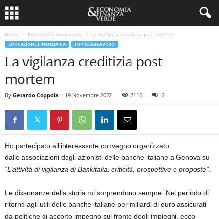
Home
Educazione Finanziaria
La vigilanza creditizia post mortem
EDUCAZIONE FINANZIARIA
IMPRESE&LAVORO
La vigilanza creditizia post
mortem
By
Gerardo Coppola
-
19 Novembre 2022
2116
2
Ho partecipato all’interessante convegno organizzato
dalle associazioni degli azionisti delle banche italiane a Genova su
“
L’attività di vigilanza di Bankitalia: criticità, prospettive e proposte”
.
Le dissonanze della storia mi sorprendono sempre. Nel periodo di
ritorno agli utili delle banche italiane per miliardi di euro assicurati
da politiche di accorto impegno sul fronte degli impieghi, ecco