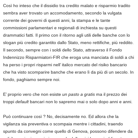
Così ho inteso che il dissidio tra credito malato e risparmio tradito
sembra aver trovato un accomodamento, secondo la vulgata
corrente dei governi di questi anni, la stampa e le tante
commissioni parlamentari e regionali di inchiesta su questi
drammatici fatti. Il primo con il ritorno agli utili delle banche con lo
slogan più credito garantito dallo Stato, meno rettifiche, più reddito.
Il secondo, sempre con i soldi dello Stato, attraverso il Fondo
Indennizzo Risparmiatori-FIR che eroga una manciata di soldi a chi
ha perso i propri risparmi nell’ italico mercato del risiko bancario
che ha visto scomparire banche che erano lì da più di un secolo. In
fondo, paghiamo sempre noi.
E’ proprio vero che non esiste
un pasto a gratis
ma il prezzo dei
troppi
default
bancari non lo sapremo mai o solo dopo anni e anni.
Può continuare così ? No, decisamente no. Ed allora che la
vigilanza sia preventiva o scompaia mentre i cittadini, traendo
spunto da convegni come quello di Genova, possono difendere da