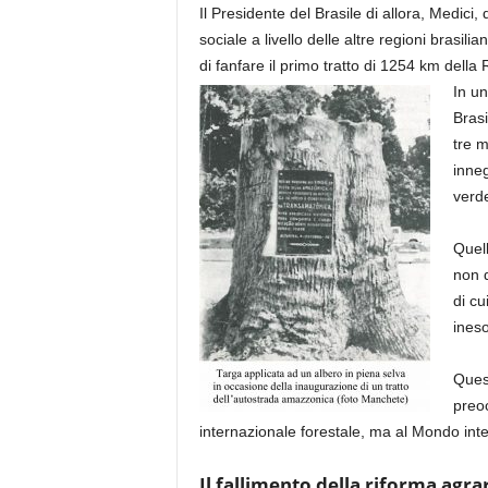
Il Presidente del Brasile di allora, Medici
sociale a livello delle altre regioni brasili
di fanfare il primo tratto di 1254 km dell
In un
Brasi
tre m
inneg
verde
Quell
non d
di cu
ineso
Quest
preoc
internazionale forestale, ma al Mondo inte
Il fallimento della riforma agra