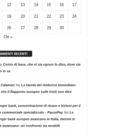
12
13
14
15
16
17
19
20
21
22
23
24
26
27
28
29
30
Ott »
MMENTI RECENTI
u
Conto di base, che vi sia ognun lo dice, dove sia
 lo sa
su
 Calamari
La favola del rimborso immediato:
 che il Rapporto europeo sulle frodi non dice
nger bank, concentrazione di ricavo e lezioni per il
su
o commerciale specializzato - PausePay
Le
nger bank europee avanzano in Italia, mentre le
ne arrancano: un confronto tra modelli