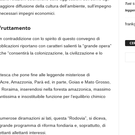
s
Toti
aggiore diffusione della cultura dell’ambiente, sull’impegno
legger
ui necessari impegni economici.
frank
 sfruttamento
 contraddizione con lo spirito di questo convegno di
CE
bblicazioni riportano con caratteri salienti la “grande opera”
che “consentirà la colonizzazione, la civilizzazione e lo
tesca che pone fine alle leggende misteriose di
 di Acre, Amazzonia, Parà ed, in parte, Goias e Mato Grosso,
 e Roraima, inserendosi nella foresta amazzonica, massimo
issima e insostituibile funzione per l’equilibrio chimico
numerose diramazioni ai lati, questa “Rodovia”, si diceva,
grande programma di riforma fondiaria e, soprattutto, di
tanti allettanti interessi.