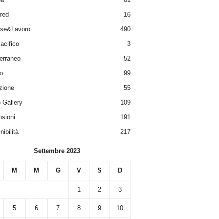
red
16
ese&Lavoro
490
acifico
3
erraneo
52
o
99
zione
55
 Gallery
109
sioni
191
ibilità
217
Settembre 2023
M
M
G
V
S
D
1
2
3
5
6
7
8
9
10