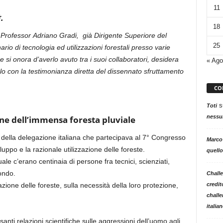
11
.
18
 Professor
Adriano Gradi,
già Dirigente Superiore del
25
rio di tecnologia ed utilizzazioni forestali presso varie
si onora d’averlo avuto tra i suoi collaboratori, desidera
« Ago
olo con la testimonianza diretta del dissennato sfruttamento
CO
s
Toti
nessun
fine dell’immensa foresta pluviale
 della delegazione italiana che partecipava al 7° Congresso
Marco
luppo e la razionale utilizzazione delle foreste.
quello
le c’erano centinaia di persone fra tecnici, scienziati,
ondo.
Challe
credit
azione delle foreste, sulla necessità della loro protezione,
challe
italia
anti relazioni scientifiche sulle aggressioni dell’uomo agli