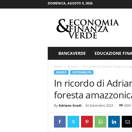
DOMENICA, AGOSTO 9, 2026
E
c
o
n
o
m
i
BANCAVERDE
EDUCAZIONE FIN
a
&
Home
Mondo
In ricordo di Adriano Gradi: La tra
F
MONDO
SOSTENIBILITÀ
i
In ricordo di Adria
n
a
foresta amazzonic
n
z
By
Adriano Gradi
-
24 Settembre 2023
6041
a
V
e
r
d