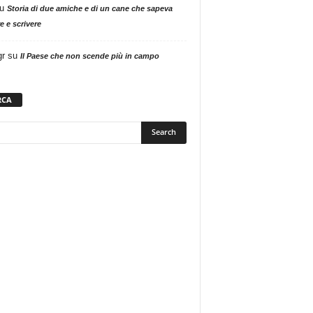
u
Storia di due amiche e di un cane che sapeva
e e scrivere
gr
su
Il Paese che non scende più in campo
RCA