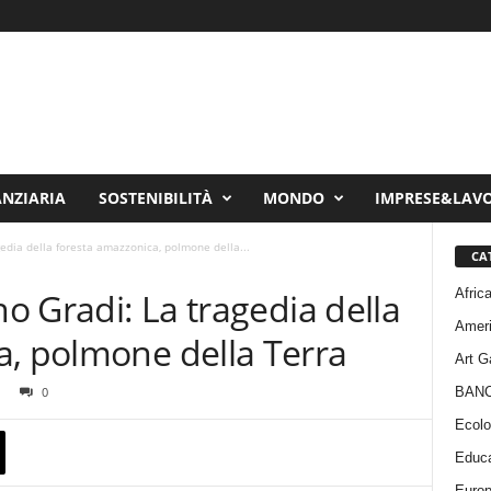
ANZIARIA
SOSTENIBILITÀ
MONDO
IMPRESE&LAV
gedia della foresta amazzonica, polmone della...
CA
Afric
no Gradi: La tragedia della
Amer
a, polmone della Terra
Art G
BAN
0
Ecolo
Educa
Euro