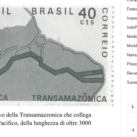
Featu
Impr
IndoP
Medit
Mond
Narra
Photo
Recen
Sosten
L
4