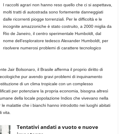
I raccolti agrari non hanno reso quello che ci si aspettava,
molti tratti di autostrada sono fortemente danneggiati
dalle ricorrenti piogge torrenziali. Per le difficoltà e le
incognite amazzoniche è stato costruito, a 2000 miglia da
Rio de Janeiro, il centro sperimentale Humboldt, dal
nome dell’esploratore tedesco Alexander Humboldt, per
risolvere numerosi problemi di carattere tecnologico
te Jair Bolsonaro, il Brasile afferma il proprio diritto di
 ecologiche pur avendo gravi problemi di inquinamento
i sostituzione di un clima tropicale con un complesso
ficati per potenziare la propria economia, bisogna altresì
ite umane della locale popolazione Indios che vivevano nella
 le malattie che i bianchi hanno introdotto nei luoghi abitati
i vita.
Tentativi andati a vuoto e nuove