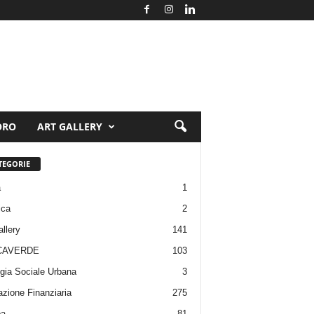
ORO
ART GALLERY
TEGORIE
a
1
ica
2
allery
141
CAVERDE
103
gia Sociale Urbana
3
zione Finanziaria
275
pa
81