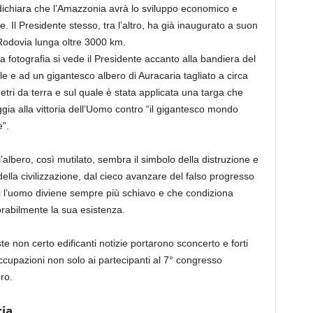
, dichiara che l’Amazzonia avrà lo sviluppo economico e
ane. Il Presidente stesso, tra l’altro, ha già inaugurato a suon
a Rodovia lunga oltre 3000 km.
a fotografia si vede il Presidente accanto alla bandiera del
le e ad un gigantesco albero di Auracaria tagliato a circa
etri da terra e sul quale è stata applicata una targa che
gia alla vittoria dell’Uomo contro “il gigantesco mondo
”.
’albero, così mutilato, sembra il simbolo della distruzione e
ella civilizzazione, dal cieco avanzare del falso progresso
i l’uomo diviene sempre più schiavo e che condiziona
rabilmente la sua esistenza.
e non certo edificanti notizie portarono sconcerto e forti
cupazioni non solo ai partecipanti al 7° congresso
ro.
ria