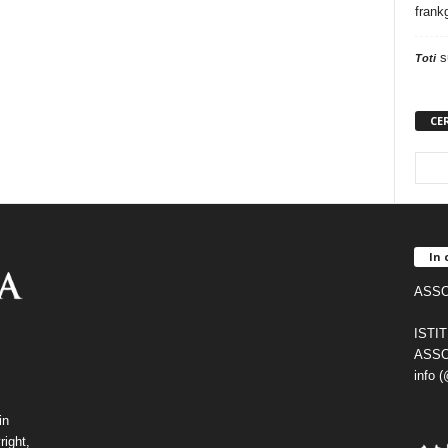
frank
s
Toti
CE
In 
ASSO
ISTI
ASSO
info 
in
right,