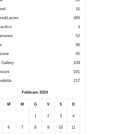
red
16
ese&Lavoro
489
acifico
3
erraneo
52
o
99
zione
55
 Gallery
109
sioni
191
ibilità
217
Febbraio 2024
M
M
G
V
S
D
1
2
3
4
6
7
8
9
10
11