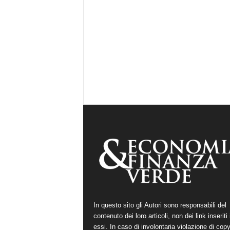
In questo sito gli Autori sono responsabili del
contenuto dei loro articoli, non dei link inseriti 
essi. In caso di involontaria violazione di copy