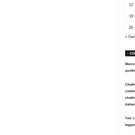
12
19
26
« Ge
CO
Marco
quello
Challe
credit
challe
italia
s
Toti
legger