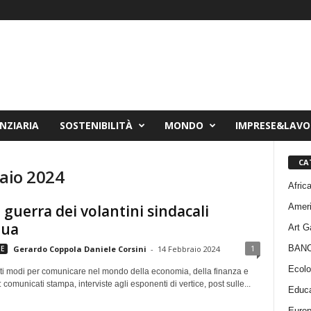
NZIARIA
SOSTENIBILITÀ
MONDO
IMPRESE&LAV
CA
raio 2024
Afric
Amer
a guerra dei volantini sindacali
nua
Art G
BAN
1
E
Gerardo Coppola Daniele Corsini
-
14 Febbraio 2024
Ecolo
ti modi per comunicare nel mondo della economia, della finanza e
 comunicati stampa, interviste agli esponenti di vertice, post sulle...
Educa
Euro