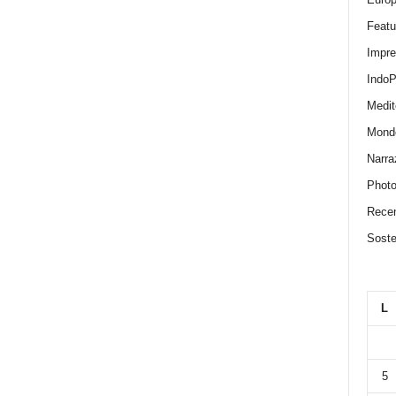
Featu
Impr
IndoP
Medit
Mond
Narra
Photo
Recen
Sosten
L
5