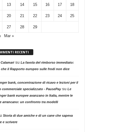
13
14
15
16
17
18
20
21
22
23
24
25
27
28
29
n
Mar »
MMENTI RECENTI
su
 Calamari
La favola del rimborso immediato:
 che il Rapporto europeo sulle frodi non dice
nger bank, concentrazione di ricavo e lezioni per il
su
o commerciale specializzato - PausePay
Le
nger bank europee avanzano in Italia, mentre le
ne arrancano: un confronto tra modelli
u
Storia di due amiche e di un cane che sapeva
e e scrivere