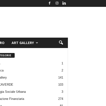
ORO
ART GALLERY
TEGORIE
a
1
ica
2
allery
141
CAVERDE
103
gia Sociale Urbana
3
zione Finanziaria
274
pa
81