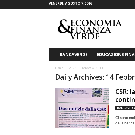
VENERDÌ, AGOSTO 7, 2026
E
c
o
n
o
m
i
BANCAVERDE
EDUCAZIONE FINA
a
&
Home
2024
Febbraio
14
F
Daily Archives: 14 Febb
i
n
CSR: l
a
n
conti
z
BANCAVERD
a
V
Ci sono mol
e
della banca:
r
d