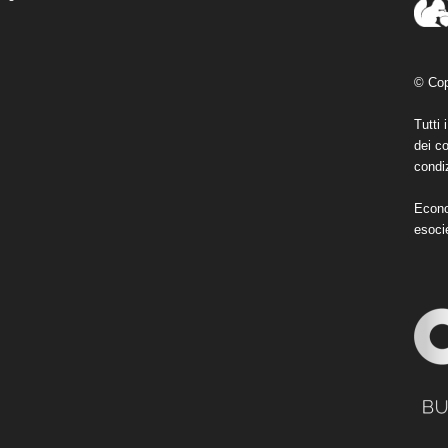
© Cop
Tutti 
dei co
condiz
Econo
esoci